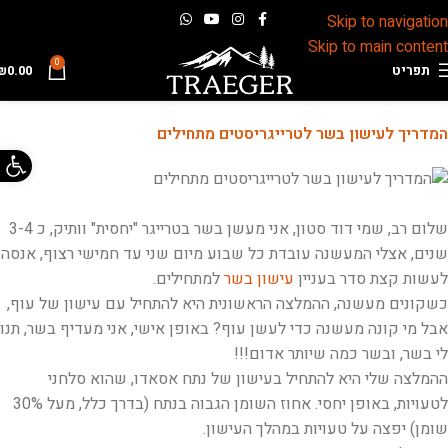
Skip to navigation
Skip to main content
0
תפריט
0.00
₪
המדריך לעישון בשר לטרייגריסטים מתחילים
פתח 
שלום רב, שמי דוד סטון, אני מעשן בשר בטרייגר "יחסית" וותיק, כ 3-4
שנים, אצלי המעשנה עובדת כל שבוע מיום שני עד חמישי רצוף, אנסה
לעשות קצת סדר בעניין
עישון בשר
למתחילים.
כשקונים מעשנה, ההמלצה הראשונית היא להתחיל עם עישון של עוף,
אבל מי קונה מעשנה כדי לעשן עוף? באופן אישי, אני מעדיף בשר, תנו
לי בשר, ובשר כמה שיותר אדום!!!
ההמלצה שלי היא להתחיל בעישון של נתח אסאדו, שהוא סלחני
לטעויות, באופן יחסי. אחוז השומן הגבוה בנתח (בדרך כלל, מעל 30%
שומן) יפצה על טעויות במהלך העישון.