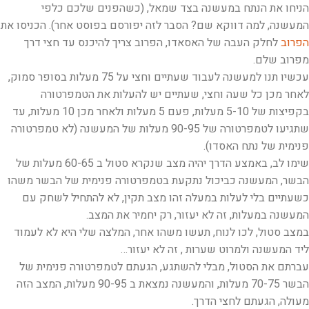
הניחו את הנתח במעשנה בצד שמאל, (כשהפנים שלכם כלפי
המעשנה, למה דווקא שם? הסבר לזה יפורסם בפוסט אחר). הכניסו את
הפרוב
לחלק העבה של האסאדו, הפרוב צריך להיכנס עד חצי דרך
מפרוב שלם.
עכשיו תנו למעשנה לעבוד שעתיים וחצי על 75 מעלות בסופר סמוק,
לאחר מכן כל שעה וחצי, שעתיים יש להעלות את הטמפרטורה
בקפיצות של 5-10 מעלות, פעם 5 מעלות ולאחר מכן 10 מעלות, עד
שתגיעו לטמפרטורה של 90-95 מעלות של המעשנה (לא טמפרטורה
פנימית של נתח האסדו).
שימו לב, באמצע הדרך יהיה מצב שנקרא סטול ב 60-65 מעלות של
הבשר, המעשנה כביכול נתקעת בטמפרטורה פנימית של הבשר משהו
כשעתיים בלי לעלות במעלה זהו מצב תקין, לא להתחיל לשחק עם
המעשנה במעלות, זה לא יעזור, רק יחמיר את המצב.
במצב סטול, לכו לנוח, תעשו משהו אחר, המלצה שלי היא לא לעמוד
ליד המעשנה ולמרוט שערות , זה לא יעזור…
עברתם את הסטול, מבלי להשתגע, הגעתם לטמפרטורה פנימית של
הבשר 70-75 מעלות, והמעשנה נמצאת ב 90-95 מעלות, המצב הזה
מעולה, הגעתם לחצי הדרך.