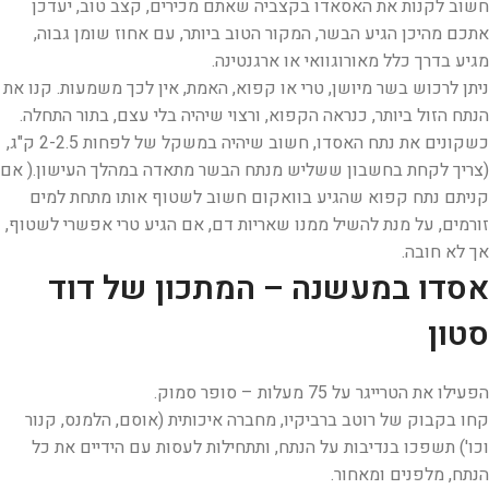
חשוב לקנות את האסאדו בקצביה שאתם מכירים, קצב טוב, יעדכן
אתכם מהיכן הגיע הבשר, המקור הטוב ביותר, עם אחוז שומן גבוה,
מגיע בדרך כלל מאורוגוואי או ארגנטינה.
ניתן לרכוש בשר מיושן, טרי או קפוא, האמת, אין לכך משמעות. קנו את
הנתח הזול ביותר, כנראה הקפוא, ורצוי שיהיה בלי עצם, בתור התחלה.
כשקונים את נתח האסדו, חשוב שיהיה במשקל של לפחות 2-2.5 ק"ג,
(צריך לקחת בחשבון ששליש מנתח הבשר מתאדה במהלך העישון.( אם
קניתם נתח קפוא שהגיע בוואקום חשוב לשטוף אותו מתחת למים
זורמים, על מנת להשיל ממנו שאריות דם, אם הגיע טרי אפשרי לשטוף,
אך לא חובה.
אסדו במעשנה – המתכון של דוד
סטון
הפעילו את הטרייגר על 75 מעלות – סופר סמוק.
קחו בקבוק של רוטב ברביקיו, מחברה איכותית (אוסם, הלמנס, קנור
וכו') תשפכו בנדיבות על הנתח, ותתחילות לעסות עם הידיים את כל
הנתח, מלפנים ומאחור.