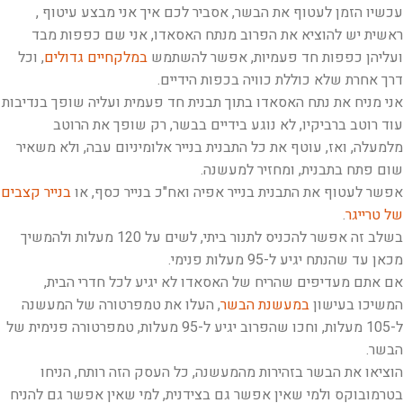
עכשיו הזמן לעטוף את הבשר, אסביר לכם איך אני מבצע עיטוף ,
ראשית יש להוציא את הפרוב מנתח האסאדו, אני שם כפפות מבד
ועליהן כפפות חד פעמיות, אפשר להשתמש
במלקחיים גדולים
, וכל
דרך אחרת שלא כוללת כוויה בכפות הידיים.
אני מניח את נתח האסאדו בתוך תבנית חד פעמית ועליה שופך בנדיבות
עוד רוטב ברביקיו, לא נוגע בידיים בבשר, רק שופך את הרוטב
מלמעלה, ואז, עוטף את כל התבנית בנייר אלומיניום עבה, ולא משאיר
שום פתח בתבנית, ומחזיר למעשנה.
אפשר לעטוף את התבנית בנייר אפיה ואח"כ בנייר כסף, או
בנייר קצבים
של טרייגר
.
בשלב זה אפשר להכניס לתנור ביתי, לשים על 120 מעלות ולהמשיך
מכאן עד שהנתח יגיע ל-95 מעלות פנימי.
אם אתם מעדיפים שהריח של האסאדו לא יגיע לכל חדרי הבית,
המשיכו בעישון
במעשנת הבשר
, העלו את טמפרטורה של המעשנה
ל-105 מעלות, וחכו שהפרוב יגיע ל-95 מעלות, טמפרטורה פנימית של
הבשר.
הוציאו את הבשר בזהירות מהמעשנה, כל העסק הזה רותח, הניחו
בטרמובוקס ולמי שאין אפשר גם בצידנית, למי שאין אפשר גם להניח