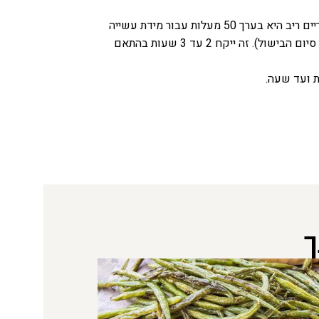
מוסיפים את תערובת ציר הבקר המחוממת לתבנית הצלייה עם הירקות. סוגרים את המכסה וממשיכים לבשל עד שהטמפרטורה הפנימית של הפריים ריב היא בערך 50 מעלות עבור מידת עשייה
מדיום רייר (או מבשלים אותו בכ-6 מעלות פחות מהטמפרטורה הפנימית המוגמרת הרצויה לעשייה אחרת – כי הטמפרטורה תמשיך לטפס לאחר סיום הבישול). זה ייקח 2 עד 3 שעות בהתאם
ך