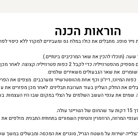
הוראות הכנה
ה. (תוכלו להכין את שאר המרכיבים בינתיים.)
מניחים בצד גבעול אחד מהמרווה, הרוזמרין והתימין עבור הרוטב. קוצצים מספיק 
שומרים. את שאר הגבעולים משאירים שלמים.
מכינים 4 חוטים ארוכים של חוט קצבים. בקערה קטנה, מערבבים את 3 כפות המיונז, דיז'ון וכף אחת מהווסטרשי
לים את החלק העליון בעוד תערובת תבלינים. לאחר מכן מפזרים את עש
. שמים את ענפי העשב השלמים על הצלי במקום שבו היו העצמות. בע
וענפי המרווה, הרוזמרין והטימין השמורים בתחתית התבנית. מזלפים את 
הצלייה ישירות על משטח הגריל, סוגרים את המכסה ומבשלים במשך שע