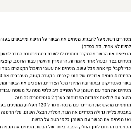
להיות לא אחיד, וזה בסדר.)
מוציאים את הבשר מהמקרר ונותנים לו לשבת בטמפרטורת החדר למשך שע
כדי לקבל כף אחת מכל עשב. מניחים את עשבי התיבול הקצוצים בצד ו
בשר ואנטריקוט ובתערובת המיונז מכל הצדדים. הופכים את הבשר ומתב
מניחים את הצד עם השומן של הפריים ריב כלפי מטה על משטח עבודה
היטב עם לולאות צמודות המרווחות בערך 2 סנטימטרים זה מזה.
מחממים מראש את הטרייגר עם מכסה סגור ל 120 מעלות; ממתינים בערך 15 דקות עד שהחום של הטרייגר עולה.
בתבנית צלייה גדולה מפזרים את הגזר, הסלרי, הבצל, השום, עלי הדפנה 
ואז מניחים את הבשר עם השומן כלפי מטה על הרשת.
מכניסים מדחום לתוך החלק העבה ביותר של הבשר. מניחים את תבנית 