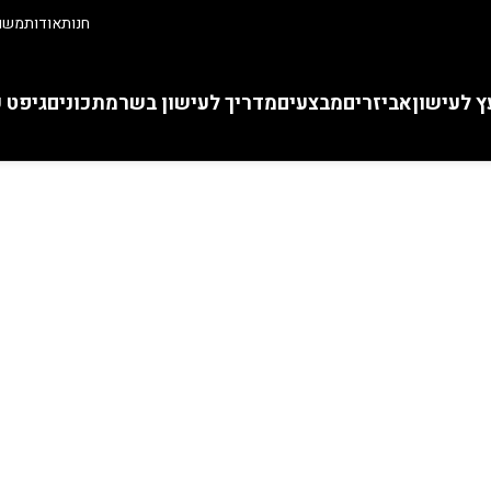
חנות
אודות
משוו
ץ לעישון
אביזרים
מבצעים
מדריך לעישון בשר
מתכונים
גיפט 