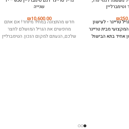
בשר, בישול, צלייה,
מד חום לבשר, בישול ואפייה – מיטר
Meater Pro)
פלוס (Meater Plus)
₪
499.00
₪
699
MEATER P - כלי הבישול החכם
MEATER Plus - המד חום החכם
בח שלך
להגיע לרמה
האלחוטי המוביל בעולם
בישול מושלם,
 טכנולוגיה מתקדמת
כל פעם מחדש, בלי ניחושים ובלי
חום זה הוא התוספת
כבלים
מד החום החכם האלחוטי הנמכר
טבח. עם עיצוב חזק
ביותר בעולם, שמוציא את כל הניחושים
טי ארוך תוכלו לקחת
מתהליך הבישול - בין אם בתנור הביתי או