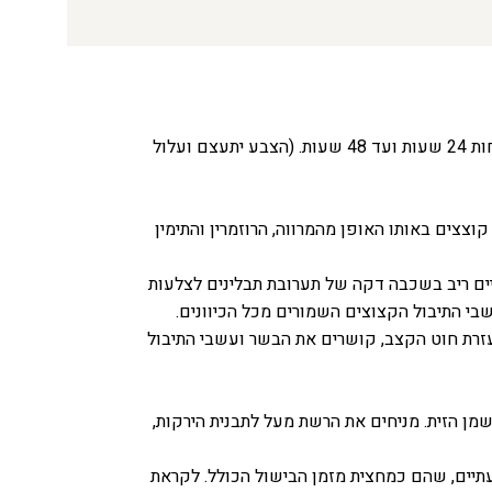
מסדרים רשת מעל לתבנית. מניחים את הבשר על הרשת ומייבשים בעזרת נייר סופג. מתבלים את כולו במלח גס ומעבירים למקרר ללא כיסוי לפחות 24 שעות ועד 48 שעות. (הצבע יתעצם ועלול
מהפטרוזיליה כדי לקבל 2 כפות פטרוזיליה קצוצה. לאחר מכן קוצצים באותו האופן מהמרווה, הרוזמרין והתימין
יר ומערבבים. מצפים את הפריים ריב בשכבה דקה של תערובת תבלינים לצלעות
בי התיבול הקצוצים השמורים מכל הכיוונים.
זרת חוט הקצב, קושרים את הבשר ועשבי התיבול
שמן הזית. מניחים את הרשת מעל לתבנית הירקות,
תיים, שהם כמחצית מזמן הבישול הכולל. לקראת