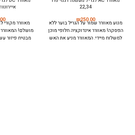
חיישן טמפרטורה לגריל מעשנה דגם
מד חום אלחוטי ל
טימברליין
טיגון ואפייה – מיטר פרו (
.00
₪
125.00
חיישן טמפרטורה טימברליין - לדיוק
ro
מושלם בבישול!
חיישן מתקדם מבית
שישדרג את המט
טרייגר, מפותח במיוחד עבור סדרת
הבאה בבישול עם
טימברליין. מתקשר עם מערכת D2
ועיצוב עמיד
מד 
החכמה להבטחת שליטה מדויקת
האולטימטיבית למ
בטמפרטורה, עמיד בחום גבוה, ונבדק
ועמיד וטווח אלחו