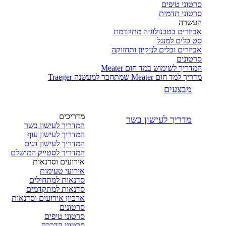
סרטוני טיפים
סרטוני תדמית
העשרה
אביזרים בטכנולוגיה מתקדמת
סט כלים למנגל
אביזרים וכלים לניקיון ותחזוקה
סרטונים
המדריך לשימוש במד חום Meater
מדריך למד חום Meater שמתחבר למעשנה Traeger
מבצעים
מדריכים
מדריך לעישון בשר
המדריך לעישון בשר
המדריך לעישון עוף
המדריך לעישון דגים
המדריך לסטייק המושלם
אירועים וסדנאות
אירועי טעימות
סדנאות למתחילים
סדנאות למתקדמים
ארכיון אירועים וסדנאות
סרטונים
סרטוני טיפים
סרטוני הדרכה