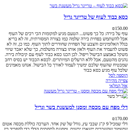
כסא כבוד לעוף של טרייגר גריל
₪
150.00
עוף על בירה: כל כך פשוט... הטעם מגיע למקומות הכי רכים של העוף
אבל להשתמש בפחית בירה שלמה כמו בצורה המסורתית, זה לא בריא
בגלל האלומיניום והצבע של הפחית שחודרים לתוך העוף.
כמו כן, זה לא
פשוט להעמיד את העוף ולאזן אותו בצורה מושלמת, כך שלא יאבד שיווי
משקל באמצע הבישול וייפול.
לכן הכנו כסא כבוד לעוף עם קיבולת בירה.
נהנים מהטעם, אבל ללא הרעלים המיותרים. לכסא הכבוד יש בסיס רחב
שמבטיח שהעוף שלכם ימשיך לעמוד לאורך כל הבישול.
אנחנו מאמינים
שלכל עוף מגיע כסא כבוד
הוספה לסל
צפייה מהירה
אזל המלאי
דלי מפח עם מכסה ומסנן למעשנת בשר וגריל
₪
170.00
דלי שמכיל 9 ק"ג שבבי עץ, גודל של שק אחד.
הערכה כוללת מכסה אטום
שישמור שהשבבים יישארו יבשים, ומסננת לתחתית הדלי כדי להפריד בין