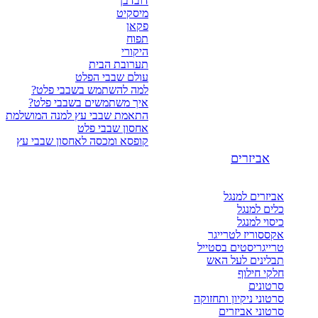
דובדבן
מיסקיט
פקאן
תפוח
היקורי
תערובת הבית
עולם שבבי הפלט
למה להשתמש בשבבי פלט?
איך משתמשים בשבבי פלט?
התאמת שבבי עץ למנה המושלמת
אחסון שבבי פלט
קופסא ומכסה לאחסון שבבי עץ
אביזרים
אביזרים למנגל
כלים למנגל
כיסוי למנגל
אקססוריז לטרייגר
טרייגריסטים בסטייל
תבלינים לעל האש
חלקי חילוף
סרטונים
סרטוני ניקיון ותחזוקה
סרטוני אביזרים