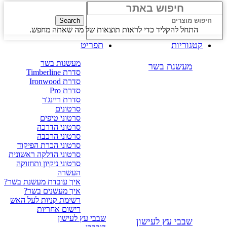
Search
התחל להקליד כדי לראות תוצאות של מה שאתה מחפש.
קטגוריות
תפריט
מעשנות בשר
מעשנת בשר
סדרת Timberline
סדרת Ironwood
סדרת Pro
סדרת ריינג'ר
סרטונים
סרטוני טיפים
סרטוני הדרכה
סרטוני הרכבה
סרטוני הכרת הפיקוד
סרטוני הדלקה ראשונית
סרטוני ניקיון ותחזוקה
העשרה
איך עובדת מעשנת בשר?
איך מעשנים בשר?
רשימת קניות לעל האש
רישום אחריות
שבבי עץ לעישון
שבבי עץ לעישון