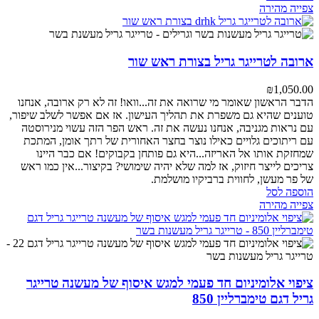
צפייה מהירה
ארובה לטרייגר גריל בצורת ראש שור
₪
1,050.00
הדבר הראשון שאומר מי שרואה את זה...וואו!
זה לא רק ארובה, אנחנו
טוענים שהיא גם משפרת את תהליך העישון.
אז אם אפשר לשלב שיפור,
עם נראות מגניבה, אנחנו נעשה את זה.
ראש הפר הזה עשוי מנירוסטה
עם ריתוכים גלויים כאילו נוצר בחצר האחורית של רתך אומן, המתכת
שמחזקת אותו אל האריזה...היא גם פותחן בקבוקים!
אם כבר היינו
צריכים לייצר חיזוק, אז למה שלא יהיה שימושי?
בקיצור...אין כמו ראש
של פר מעשן, לחווית ברביקיו מושלמת.
הוספה לסל
צפייה מהירה
ציפוי אלומיניום חד פעמי למגש איסוף של מעשנה טרייגר
גריל דגם טימברליין 850