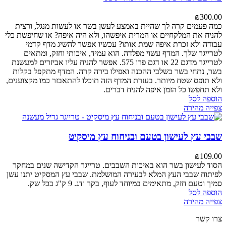
₪
300.00
כמה פעמים קרה לך שהיית באמצע לעשן בשר או לעשות מנגל, ורצית
להניח את המלקחיים או המרית איפשהו, ולא היה איפה? או שחיפשת כלי
עבודה ולא זכרת איפה שמת אותו? עכשיו אפשר להשיג מדף קדמי
לטרייגר שלך. המדף עשוי מפלדה. הוא עמיד, איכותי וחזק, ומתאים
לטרייגר מדגם 22 או דגם פרו 575. אפשר להניח עליו אביזרים למעשנת
בשר, נתחי בשר בשלבי ההכנה ואפילו בירה קרה. המדף מתקפל בקלות
ולא תופס שטח מיותר. בעזרת המדף הזה תוכלו להתאבזר כמו מקצוענים,
ולא תחפשו כל הזמן איפה להניח דברים.
הוספה לסל
צפייה מהירה
שבבי עץ לעישון בטעם ובניחוח עץ מיסקיט
₪
109.00
הסוד לעישון בשר הוא באיכות השבבים. טרייגר הקדישה שנים במחקר
לפיתוח שבבי העץ המלא לבעירה המושלמת. שבבי עץ המסקיט יתנו עשן
סמיך וטעם חזק, מתאימים במיוחד לעוף, בקר ודג. 9 ק"ג בכל שק.
הוספה לסל
צפייה מהירה
צרו קשר