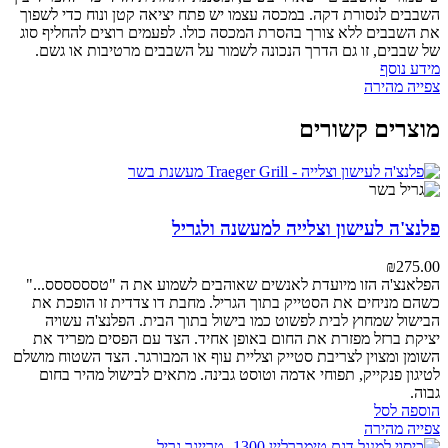
השבבים לנסורת דקה.
במכסה עצמו יש פתח יציאה קטן ונוח כדי לשפוך
את השבבים ללא צורך בהסרת המכסה כולו.
לפעמים רוצים להחליף סוג
של שבבים, זו גם הדרך הנכונה לשמור על השבבים מרטיבות או גשם.
מידע נוסף
צפייה מהירה
מוצרים קשורים
פלנצ'ה לעישון וצלייה למעשנה ולגריל
₪
275.00
הפלאנצ'ה הזו מיועדת לאנשים שאוהבים לשמוע את ה "טסססססס..."
כשהם מניחים את הסטייק בתוך הגריל.
מחבת דו צדדית זו הופכת את
הבישול שמחוץ לבית לפשוט כמו בישול בתוך הבית. הפלנצ'ה עשויה
יציקת ברזל מפזרת את החום באופן אחיד.
הצד עם הפסים מפריד את
השומן ומצוין לצריבת סטייק וצליית עוף או המבורגר.
הצד השטוח מושלם
לטיגון פנקייק, תפוחי אדמה וטוסט גבינה.
מתאים לבישול מהיר בחום
גבוה.
הוספה לסל
צפייה מהירה