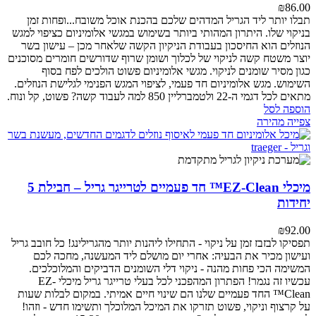
₪
86.00
תבלו יותר ליד הגריל המדהים שלכם בהכנת אוכל משובח...ופחות זמן
בניקוי שלו. היתרון המהותי ביותר בשימוש במגשי אלומיניום כציפוי למגש
הנוזלים הוא החיסכון בעבודת הניקיון הקשה שלאחר מכן – עישון בשר
יוצר משטח קשה לניקוי של לכלוך ושומן שרוף שדורשים חומרים מסוכנים
כגון מסיר שומנים לניקוי. מגשי אלומיניום פשוט הולכים לפח בסוף
השימוש.
מגש אלומיניום חד פעמי, לציפוי המגש הפנימי לגלישת הנוזלים.
מתאים לכל דגמי ה-22 ולטמברליין 850
למה לעבוד קשה? פשוט, קל ונוח.
הוספה לסל
צפייה מהירה
מיכלי EZ-Clean™ חד פעמיים לטרייגר גריל – חבילת 5
יחידות
₪
92.00
תפסיקו לבזבז זמן על ניקוי - התחילו ליהנות יותר מהגרילינג!
כל חובב גריל
ועישון מכיר את הבעיה: אחרי יום מושלם ליד המעשנה, מחכה לכם
המשימה הכי פחות מהנה - ניקוי דלי השומנים הדביקים והמלוכלכים.
עכשיו זה נגמר!
הפתרון המהפכני לכל בעלי טרייגר גריל
מיכלי EZ-
Clean™ החד פעמיים שלנו הם שינוי חיים אמיתי. במקום לבלות שעות
על קרצוף וניקוי, פשוט תזרקו את המיכל המלוכלך ותשימו חדש - וזהו!