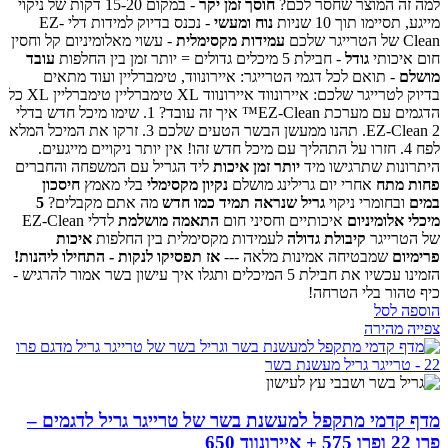
למה זה המוצר שחסר לכם?
חוסך זמן יקר
- במקום 15-20 דקות של ניקוי
מייגע, תסיימו תוך 10 שניות
נוח ומעשי
- נכנס בדיוק למידות דלי EZ-
Clean של הטרייגר שלכם
עמידות מקסימלית
- עשוי מאלומיניום קל וחסין
חום איכותי
גודל
- חבילת 5 מיכלים גדולים = יותר זמן בין החלפות
עובד
מושלם
- תואם לכל דגמי הטרייגר: איירונווד, טימברליין ועוד
מתאים
בדיוק לטרייגר שלכם:
איירונווד
איירונווד XL
טימברליין
טימברליין XL
כל
הדגמים עם מערכת EZ-Clean™
איך זה עובד?
1. שימו מיכל חדש בדלי
2. תהנו ממעשן הבשר הטעים שלכם
EZ-Clean
3. זרקו את המיכל המלא
לפח
4. חזרו על התהליך עם מיכל חדש
זהו! אין יותר ניקויים מייגעים.
היתרונות שתרגישו מיד
יותר זמן איכות
ליד הגריל עם המשפחה והחברים
פחות מתח
אחרי יום גרילינג מושלם
נקיון מקסימלי
בלי מאמץ
חיסכון
במים
ובחומרי ניקוי
גריל שנראה תמיד כמו חדש
מה אתם מקבלים?
5
מיכלי אלומיניום
איכותיים וחסיני חום
התאמה מושלמת
לדלי EZ-Clean
של הטרייגר
קיבולת גדולה
לעמידות מקסימלית בין החלפות
איכות
פרימיום
שמבטיחה אמינות מלאה
---
אז תפסיקו לנקות - התחילו ליהנות!
הזמינו עכשיו את חבילת 5 המיכלים ותגלו איך עישון בשר אמור להרגיש -
כיף טהור בלי הטרחה!
הוספה לסל
צפייה מהירה
מדף קדמי מתקפל למעשנת בשר של טרייגר גריל לדגמים –
פרו 22 ופרו 575 + איירונווד 650