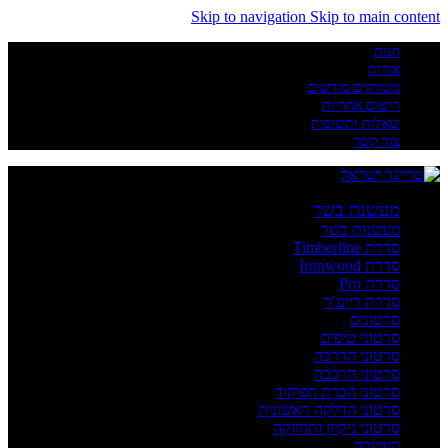
Skip to navigation
Skip to main content
חנות
אודות
משווקים מורשים
רישום אחריות
שאלות ותשובות
צור קשר
מעשנת בשר
מעשנות בשר
סדרת Timberline
סדרת Ironwood
סדרת Pro
סדרת ריינג'ר
סרטונים
סרטוני טיפים
סרטוני הדרכה
סרטוני הרכבה
סרטוני הכרת הפיקוד
סרטוני הדלקה ראשונית
סרטוני ניקיון ותחזוקה
העשרה