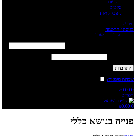
תוספות
סלטים
גיפט קארד
חיפוש
כניסה / הרשמה
Sign in
פתיחת חשבון
שם משתמש או כתובת אימייל
*
חובה
סיסמה
*
חובה
התחברות
שכחת סיסמה?
זכור אותי
₪
0.00
0
תפריט
₪
0.00
0
פנייה בנושא כללי