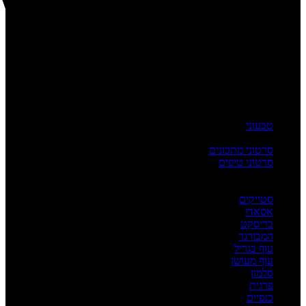
טבעוני
העשרה
סרטוני מתכונים
סרטוני טיפים
מדריכים
לפי מנה
סטייקים
אסאדו
בריסקט
המבורגר
עוף בגריל
עוף מעושן
סלמון
פרגית
כנפיים