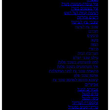
איך עובדת מעשנת בשר?
איך מעשנים בשר?
רשימת קניות לעל האש
רישום אחריות
שבבי עץ לעישון
שבבי עץ לעישון
דובדבן
מיסקיט
פקאן
תפוח
היקורי
תערובת הבית
עולם שבבי הפלט
למה להשתמש בשבבי פלט?
איך משתמשים בשבבי פלט?
התאמת שבבי עץ למנה המושלמת
אחסון שבבי פלט
קופסא ומכסה לאחסון שבבי עץ
אביזרים
אביזרים למנגל
כלים למנגל
כיסוי למנגל
אקססוריז לטרייגר
טרייגריסטים בסטייל