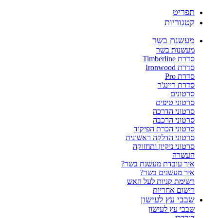
תפריט
קטגוריות
מעשנת בשר
מעשנות בשר
סדרת Timberline
סדרת Ironwood
סדרת Pro
סדרת ריינג'ר
סרטונים
סרטוני טיפים
סרטוני הדרכה
סרטוני הרכבה
סרטוני הכרת הפיקוד
סרטוני הדלקה ראשונית
סרטוני ניקיון ותחזוקה
העשרה
איך עובדת מעשנת בשר?
איך מעשנים בשר?
רשימת קניות לעל האש
רישום אחריות
שבבי עץ לעישון
שבבי עץ לעישון
דובדבן