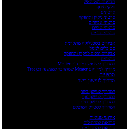
תבלינים לעל האש
חלקי חילוף
סרטונים
סרטוני ניקיון ותחזוקה
סרטוני אביזרים
סרטוני טיפים
סרטוני תדמית
העשרה
אביזרים בטכנולוגיה מתקדמת
סט כלים למנגל
אביזרים וכלים לניקיון ותחזוקה
סרטונים
המדריך לשימוש במד חום Meater
מדריך למד חום Meater שמתחבר למעשנה Traeger
מבצעים
מדריך לעישון בשר
מדריכים
המדריך לעישון בשר
המדריך לעישון עוף
המדריך לעישון דגים
המדריך לסטייק המושלם
אירועים וסדנאות
אירועי טעימות
סדנאות למתחילים
סדנאות למתקדמים