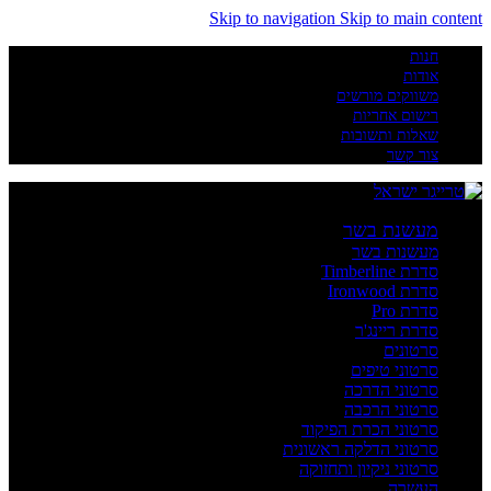
Skip to navigation
Skip to main content
חנות
אודות
משווקים מורשים
רישום אחריות
שאלות ותשובות
צור קשר
מעשנת בשר
מעשנות בשר
סדרת Timberline
סדרת Ironwood
סדרת Pro
סדרת ריינג'ר
סרטונים
סרטוני טיפים
סרטוני הדרכה
סרטוני הרכבה
סרטוני הכרת הפיקוד
סרטוני הדלקה ראשונית
סרטוני ניקיון ותחזוקה
העשרה