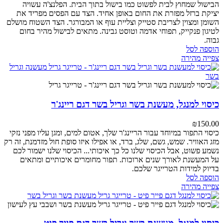
הבישול שמחוץ לבית לפשוט כמו בישול בתוך הבית. הפלנצ'ה עשויה
יציקת ברזל מפזרת את החום באופן אחיד.
הצד עם הפסים מפריד את
השומן ומצוין לצריבת סטייק וצליית עוף או המבורגר.
הצד השטוח מושלם
לטיגון פנקייק, תפוחי אדמה וטוסט גבינה.
מתאים לבישול מהיר בחום
גבוה.
הוספה לסל
צפייה מהירה
כיסוי למנגל, מעשנת בשר וגריל בשר דגם ריינג'ר
₪
150.00
כיסוי התפור במיוחד עבור הריינג'ר שלך, אטום למים, ומגן עליו מפני נזקי
מזג האוויר.
שמש, גשם, שלג, ברד, או אפילו איזו סופת חול מזדמנת, זה רק
נשמע פשוט, אבל הכיסוי שלנו כל כך איכותי... הכיסוי שלנו ישמור לכם
על המעשנת לאורך שנים ארוכות.
תפור מחומרים איכותיים ומתאים
בדיוק למידות הטרייגר שלכם.
הוספה לסל
צפייה מהירה