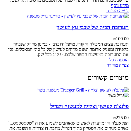
של שבבים, זו גם הדרך הנכונה לשמור על השבבים מרטיבות או גשם.
מידע נוסף
צפייה מהירה
תערובת הבית של שבבי עץ לעישון
₪
109.00
תערובת עצים המכילה היקורי, מייפל ודובדבן - במינון מדויק שנבחר
בקפידה ומעניק ארומה וטעם מדהים לעישון של כל סוגי המאכלים. נסו
את התערובת במעשנת הבשר שלכם. 9 ק"ג בכל שק.
הוספה לסל
צפייה מהירה
מוצרים קשורים
פלנצ'ה לעישון וצלייה למעשנה ולגריל
₪
275.00
הפלאנצ'ה הזו מיועדת לאנשים שאוהבים לשמוע את ה "טסססססס..."
כשהם מניחים את הסטייק בתוך הגריל.
מחבת דו צדדית זו הופכת את