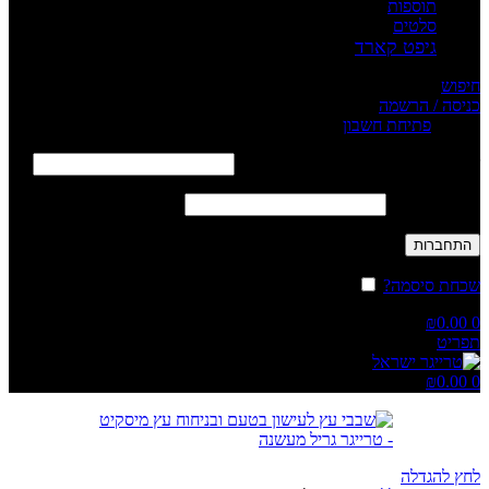
תוספות
סלטים
גיפט קארד
חיפוש
כניסה / הרשמה
Sign in
פתיחת חשבון
שם משתמש או כתובת אימייל
*
חובה
סיסמה
*
חובה
התחברות
שכחת סיסמה?
זכור אותי
₪
0.00
0
תפריט
₪
0.00
0
לחץ להגדלה