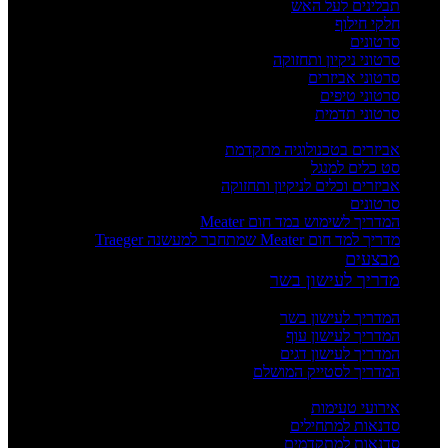
תבלינים לעל האש
חלקי חילוף
סרטונים
סרטוני ניקיון ותחזוקה
סרטוני אביזרים
סרטוני טיפים
סרטוני תדמית
העשרה
אביזרים בטכנולוגיה מתקדמת
סט כלים למנגל
אביזרים וכלים לניקיון ותחזוקה
סרטונים
המדריך לשימוש במד חום Meater
מדריך למד חום Meater שמתחבר למעשנה Traeger
מבצעים
מדריך לעישון בשר
מדריכים
המדריך לעישון בשר
המדריך לעישון עוף
המדריך לעישון דגים
המדריך לסטייק המושלם
אירועים וסדנאות
אירועי טעימות
סדנאות למתחילים
סדנאות למתקדמים