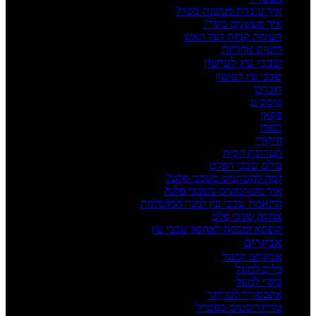
איך עובדת מעשנת בשר?
איך מעשנים בשר?
רשימת קניות לעל האש
רישום אחריות
שבבי עץ לעישון
שבבי עץ לעישון
דובדבן
מיסקיט
פקאן
תפוח
היקורי
תערובת הבית
עולם שבבי הפלט
למה להשתמש בשבבי פלט?
איך משתמשים בשבבי פלט?
התאמת שבבי עץ למנה המושלמת
אחסון שבבי פלט
קופסא ומכסה לאחסון שבבי עץ
אביזרים
אביזרים למנגל
כלים למנגל
כיסוי למנגל
אקססוריז לטרייגר
טרייגריסטים בסטייל