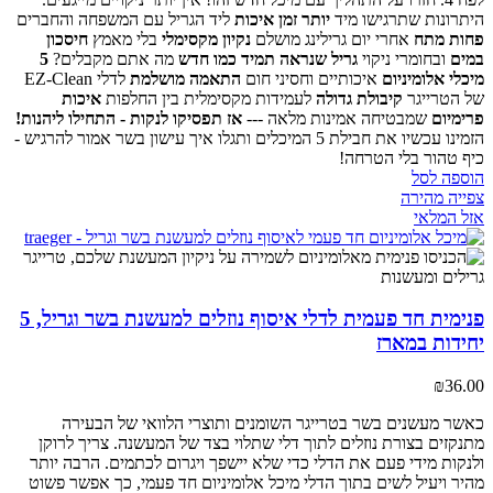
היתרונות שתרגישו מיד
יותר זמן איכות
ליד הגריל עם המשפחה והחברים
פחות מתח
אחרי יום גרילינג מושלם
נקיון מקסימלי
בלי מאמץ
חיסכון
במים
ובחומרי ניקוי
גריל שנראה תמיד כמו חדש
מה אתם מקבלים?
5
מיכלי אלומיניום
איכותיים וחסיני חום
התאמה מושלמת
לדלי EZ-Clean
של הטרייגר
קיבולת גדולה
לעמידות מקסימלית בין החלפות
איכות
פרימיום
שמבטיחה אמינות מלאה
---
אז תפסיקו לנקות - התחילו ליהנות!
הזמינו עכשיו את חבילת 5 המיכלים ותגלו איך עישון בשר אמור להרגיש -
כיף טהור בלי הטרחה!
הוספה לסל
צפייה מהירה
אזל המלאי
פנימית חד פעמית לדלי איסוף נוזלים למעשנת בשר וגריל, 5
יחידות במארז
₪
36.00
כאשר מעשנים בשר בטרייגר השומנים ותוצרי הלוואי של הבעירה
מתנקזים בצורת נוזלים לתוך דלי שתלוי בצד של המעשנה. צריך לרוקן
ולנקות מידי פעם את הדלי כדי שלא יישפך ויגרום לכתמים. הרבה יותר
מהיר ויעיל לשים בתוך הדלי מיכל אלומיניום חד פעמי, כך אפשר פשוט