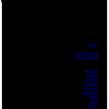
טבעוני
העשרה
סרטוני מתכונים
סרטוני טיפים
מדריכים
לפי מנה
סטייקים
אסאדו
בריסקט
המבורגר
עוף בגריל
עוף מעושן
סלמון
פרגית
כנפיים