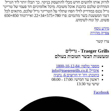
לזרוק אותו ולהשים חדש מבלי להתעסק בניקוי. כך תבלו יותר ליד הגריל
המדהים שלכם בהכנת אוכל משובח. מיכל אלומיניום חד פעמי של טרייגר
גריל נכנס במדוייק לדלי הפח שתלוי על הטרייגר גריל שלכם, מתאים לכל
דגמי המעשנת בשר מדגמים: פרו 22+34+575+780 ואיירונווד 650+850
פשוט, קל ונוח לשימוש.
מידע נוסף
צפייה מהירה
צרו קשר
Traeger Grills - גרילים
ומעשנות הבשר הטובות בעולם
מספר טלפון: 1800-10-12-84
אימייל: info@traegergrills.co.il
כתובת: רח' יד חרוצים 6, נתניה
ראשון עד חמישי: 17:00 - 08:00
שישי עד 13:30
Facebook