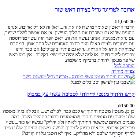
ארובה לטרייגר גריל בצורת ראש שור
₪
1,050.00
הדבר הראשון שאומר מי שרואה את זה...וואו!
זה לא רק ארובה, אנחנו
טוענים שהיא גם משפרת את תהליך העישון.
אז אם אפשר לשלב שיפור,
עם נראות מגניבה, אנחנו נעשה את זה.
ראש הפר הזה עשוי מנירוסטה
עם ריתוכים גלויים כאילו נוצר בחצר האחורית של רתך אומן, המתכת
שמחזקת אותו אל האריזה...היא גם פותחן בקבוקים!
אם כבר היינו
צריכים לייצר חיזוק, אז למה שלא יהיה שימושי?
בקיצור...אין כמו ראש
של פר מעשן, לחווית ברביקיו מושלמת.
הוספה לסל
צפייה מהירה
קרש חיתוך מגנטי ידידותי לסביבה עשוי עץ במבוק
₪
150.00
כן כן, מגנטי! משטח חיתוך יש לכם כבר, לכולם יש... אבל לא כזה!
משטח
שלנו מיוצר עם מגנטים חזקים שמוטמעים בתוכו בתהליך היצור, כמה
פעמים רציתם שמשטח החיתוך לא יזוז ולא יחליק?
עכשיו יש כזה...עשוי
מבמבוק איכותי, מתאים בדיוק לחיתוך והגשה.
משטח החיתוך שלנו נצמד
למדף הטרייגר שלכם ולא מחליק...
איך לא חשבו על זה קודם?!