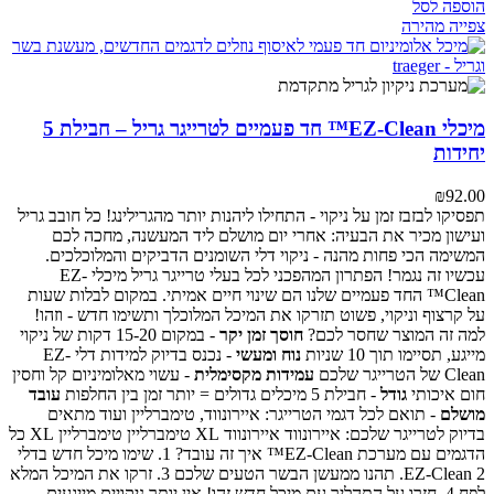
הוספה לסל
צפייה מהירה
מיכלי EZ-Clean™ חד פעמיים לטרייגר גריל – חבילת 5
יחידות
₪
92.00
תפסיקו לבזבז זמן על ניקוי - התחילו ליהנות יותר מהגרילינג!
כל חובב גריל
ועישון מכיר את הבעיה: אחרי יום מושלם ליד המעשנה, מחכה לכם
המשימה הכי פחות מהנה - ניקוי דלי השומנים הדביקים והמלוכלכים.
עכשיו זה נגמר!
הפתרון המהפכני לכל בעלי טרייגר גריל
מיכלי EZ-
Clean™ החד פעמיים שלנו הם שינוי חיים אמיתי. במקום לבלות שעות
על קרצוף וניקוי, פשוט תזרקו את המיכל המלוכלך ותשימו חדש - וזהו!
למה זה המוצר שחסר לכם?
חוסך זמן יקר
- במקום 15-20 דקות של ניקוי
מייגע, תסיימו תוך 10 שניות
נוח ומעשי
- נכנס בדיוק למידות דלי EZ-
Clean של הטרייגר שלכם
עמידות מקסימלית
- עשוי מאלומיניום קל וחסין
חום איכותי
גודל
- חבילת 5 מיכלים גדולים = יותר זמן בין החלפות
עובד
מושלם
- תואם לכל דגמי הטרייגר: איירונווד, טימברליין ועוד
מתאים
בדיוק לטרייגר שלכם:
איירונווד
איירונווד XL
טימברליין
טימברליין XL
כל
הדגמים עם מערכת EZ-Clean™
איך זה עובד?
1. שימו מיכל חדש בדלי
2. תהנו ממעשן הבשר הטעים שלכם
EZ-Clean
3. זרקו את המיכל המלא
לפח
4. חזרו על התהליך עם מיכל חדש
זהו! אין יותר ניקויים מייגעים.