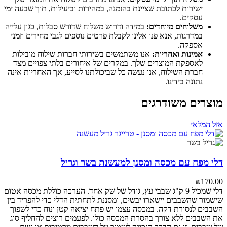
ישירות לכתובת שציינת בהזמנה, במהירות וביעילות, תוך שבעה ימי
עסקים.
משלוחים מיוחדים:
במידה ודרוש משלוח שדורש סבלות, כגון עלייה
במדרגות, אנא פנו אלינו לקבלת פרטים נוספים לגבי מחירים וזמני
אספקה.
אמינות ואחריות:
אנו משתמשים בשירותי חברות שילוח מובילות
לאספקת המוצרים שלך. במקרים של איחורים בלתי צפויים מצד
חברת השילוח, אנו נעשה כל שביכולתנו לסייע, אך האחריות אינה
נתונה בידינו.
מוצרים משודרגים
אזל המלאי
דלי מפח עם מכסה ומסנן למעשנת בשר וגריל
₪
170.00
דלי שמכיל 9 ק"ג שבבי עץ, גודל של שק אחד.
הערכה כוללת מכסה אטום
שישמור שהשבבים יישארו יבשים, ומסננת לתחתית הדלי כדי להפריד בין
השבבים לנסורת דקה.
במכסה עצמו יש פתח יציאה קטן ונוח כדי לשפוך
את השבבים ללא צורך בהסרת המכסה כולו.
לפעמים רוצים להחליף סוג