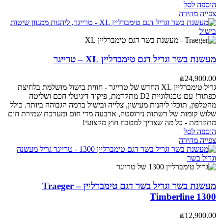
הוספה לסל
צפייה מהירה
מעשנת בשר וגריל דגם טימברליין XL – טרייגר
₪
24,900.00
גריל טימברליין XL החדש של טרייגר - חווית בישול מושלמת בלחיצת
כפתור! עם טכנולוגיית D2 מתקדמת, פיקוד דיגיטלי חכם ושליטה
מהטלפון, תוכלו ליהנות מעישון, צלייה ובישול ברמה הגבוהה ביותר. כולל
שלוש קומות של רשתות נירוסטה, ארבעה מדי חום ומערכת שמירת חום
מתקדמת - כל מה שצריך למטבח חוץ מקצועי!
הוספה לסל
צפייה מהירה
מעשנת בשר וגריל בשר דגם טימברליין – Traeger
Timberline 1300
₪
12,900.00