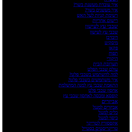
איך עובדת מעשנת בשר?
איך מעשנים בשר?
רשימת קניות לעל האש
רישום אחריות
שבבי עץ לעישון
שבבי עץ לעישון
דובדבן
מיסקיט
פקאן
תפוח
היקורי
תערובת הבית
עולם שבבי הפלט
למה להשתמש בשבבי פלט?
איך משתמשים בשבבי פלט?
התאמת שבבי עץ למנה המושלמת
אחסון שבבי פלט
קופסא ומכסה לאחסון שבבי עץ
אביזרים
אביזרים למנגל
כלים למנגל
כיסוי למנגל
אקססוריז לטרייגר
טרייגריסטים בסטייל