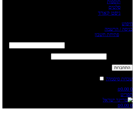
תוספות
סלטים
גיפט קארד
חיפוש
כניסה / הרשמה
Sign in
פתיחת חשבון
שם משתמש או כתובת אימייל
*
חובה
סיסמה
*
חובה
התחברות
שכחת סיסמה?
זכור אותי
₪
0.00
0
תפריט
₪
0.00
0