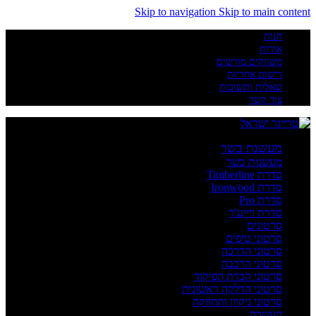
Skip to navigation
Skip to main content
חנות
אודות
משווקים מורשים
רישום אחריות
שאלות ותשובות
צור קשר
מעשנת בשר
מעשנות בשר
סדרת Timberline
סדרת Ironwood
סדרת Pro
סדרת ריינג'ר
סרטונים
סרטוני טיפים
סרטוני הדרכה
סרטוני הרכבה
סרטוני הכרת הפיקוד
סרטוני הדלקה ראשונית
סרטוני ניקיון ותחזוקה
העשרה