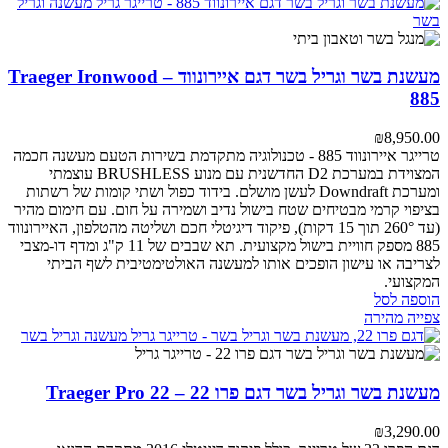
מעשנת בשר וגריל בשר דגם איירונווד – Traeger Ironwood
885
₪
8,950.00
טרייגר איירונווד 885 - טכנולוגיה מתקדמת בשירות הטעם
מעשנה חכמה
המצוידת במערכת D2 החדשנית עם מנוע BRUSHLESS עוצמתי
ומערכת Downdraft לעשן מושלם. בידוד כפול ושתי קומות של רשתות
בציפוי קרמי מבטיחים שטח בישול נדיב ושמירה על חום.
עם חימום מהיר
(עד 260° תוך 15 דקות), פיקוד דיגיטלי חכם ושליטה מהטלפון, האיירונווד
885 מספק חוויית בישול מקצועית. תא שבבים של 11 ק"ג ומדף דו-מצבי
לצריבה או עישון הופכים אותו למעשנה האולטימטיבית לשף הביתי
המקצועי.
הוספה לסל
צפייה מהירה
מעשנת בשר וגריל בשר דגם פרו 22 – Traeger Pro 22
₪
3,290.00