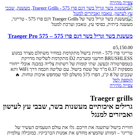
צפייה מהירה
מעשנת בשר וגריל בשר דגם פרו 575 – Traeger Pro 575
₪
5,150.00
טרייגר פרו 575 - חווית בישול מתקדמת במחיר משתלם
מצויד במנוע
BRUSHLESS חדשני ומערכת D2 מתקדמת לשליטה מדויקת
בטמפרטורה ובעשן. שתי קומות של רשתות צלייה במבנה אובלי ייחודי
מספקות 0.37 מ"ר של שטח בישול. עם שליטה חכמה דרך WiFi ותא
שבבים של 8 ק"ג, הפרו 575 מושלם למי שמחפש איכות ונוחות. 🔥
הוספה לסל
צפייה מהירה
Traeger grills
גרילים איכותיים מעשנות בשר, שבבי עץ לעישון
ואביזרים למנגל
חוויית בישול שתשנה את חייכם. גלו את עולם הטעמים העשיר של
טרייגר – המותג שהמציא מחדש את אמנות הברביקיו. כמובילה עולמית