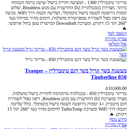
טרייגר טימברליין 1300 - המציעה חוויית בישול ועישון ברמה הגבוהה
ביותר. מצוידת בטכנולוגיית D2 החדשנית עם מנוע Brushless, שלוש
קומות נירוסטה לשטח בישול מקסימלי, ושליטה חכמה דרך WiFi. מגיעה
עם דיפון כפול לשמירת טמפרטורה מושלמת, חימום מהיר במיוחד (עד
260° תוך 15 דקות), ומערכת Downdraft המייצרת עשן כחול ארומטי.
🔥
הוספה לסל
צפייה מהירה
אזל המלאי
מעשנת בשר וגריל בשר דגם טימברליין – Traeger
Timberline 850
₪
10,600.00
טרייגר טימברליין 850 - טכנולוגיה מתקדמת לחוויית בישול מושלמת.
מצויד במערכת D2 החדשנית עם מנוע Brushless, דיפון כפול לשמירת
חום מיטבית, ו-3 קומות נירוסטה לשטח בישול מקסימלי. כולל שליטה
חכמה דרך WiFi ומערכת TurboTemp לחימום מהיר (עד 260° תוך 15
דקות). 🔥
מידע נוסף
צפייה מהירה