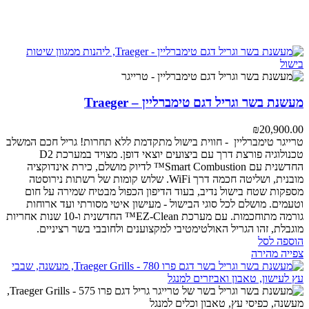
מעשנת בשר וגריל דגם טימברליין – Traeger
₪
20,900.00
טרייגר טימברליין - חווית בישול מתקדמת ללא תחרות!
גריל חכם המשלב
טכנולוגיה פורצת דרך עם ביצועים יוצאי דופן. מצויד במערכת D2
החדשנית עם Smart Combustion™ לדיוק מושלם, כירת אינדוקציה
מובנית, ושליטה חכמה דרך WiFi. שלוש קומות של רשתות נירוסטה
מספקות שטח בישול נדיב, בעוד הדיפון הכפול מבטיח שמירה על חום
וטעמים.
מושלם לכל סוגי הבישול - מעישון איטי מסורתי ועד ארוחות
גורמה מתוחכמות. עם מערכת EZ-Clean™ החדשנית ו-10 שנות אחריות
מוגבלת, זהו הגריל האולטימטיבי למקצוענים ולחובבי בשר רציניים.
הוספה לסל
צפייה מהירה