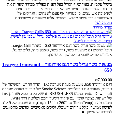
בישול עקביות, בעוד שגוף הגריל בעל דפנות כפולות מבודד ומפחית את
תנודות הטמפרטורה כאשר מזג האוויר חורפי. אז ברוכים הבאים
למהפיכת אש עצים, כי בטריגר אף פעם לא נחים!! הגרילים של
האיירונווד עברו עיצוב מחדש, וחוזרים אלינו משופרים ומשודרגים.
הוספה לסל
צפייה מהירה
מעשנת בשר וגריל בשר דגם איירונווד – Traeger Ironwood
650
₪
7,900.00
דגם איירונווד 650, מעשנת בעלת מערכת D2 - הדור החדש והמשופר של
טרייגר, שעובד עם טכנולוגיית Smoke Science של טרייגר בעזרת מערכת
Downdraft.
מצויד במנוע BRUSHLESS חדשני, בידוד כפול ושתי קומות
של רשתות בציפוי קרמי. עם פיקוד דיגיטלי חכם ושליטה דרך WiFi,
חימום מהיר (TurboTemp עד 260° תוך 15 דקות), ותא שבבים של 9 ק"ג
לעישון ממושך. כולל מד חום דיגיטלי, גלגלים מאסיביים ומדפים מתכווננים
לצריבה או עישון. 🔥