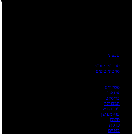
טבעוני
העשרה
סרטוני מתכונים
סרטוני טיפים
מדריכים
לפי מנה
סטייקים
אסאדו
בריסקט
המבורגר
עוף בגריל
עוף מעושן
סלמון
פרגית
כנפיים