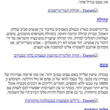
אין טעם בגריל אחר.
קהילה
טרייגריסטים בארץ ובעולם מאמינים בחיבור בין אנשים סביב שולחן
האוכל, ובניית קהילה קרובה וחזקה. בקהילה משתפים מתכונים, טיפים,
הצלחות ותהליכי למידה. זוהי קהילה שיוצרת מוטיבציה והשראה על ידי
חיבור בין אנשים. יחד אנחנו לא רק ממנגלים – אנחנו מטרייגרים. אנו
מזמינים אותכם להצטרף אלינו למהפכת אש העצים.
טעם
עובדה: עישון וצלייה באש עצים טעים יותר. אין כמו ארומה אמיתית של
בעירת עץ טבעי. בלי טעמי לוואי של גז, פחם או נוזל הדלקה. השימוש ב
100% עץ טבעי ללא תוספים, חומרים דליקים או דבקים מבטיח אוכל
בריא יותר וטעים יותר. מבחר זני עץ ותערובות יאפשרו לכם לשחק עם
טעמים וניחוחות. כך גם אתם תוכלו להיות מלכי הברביקיו של השכונה.
קלות ועקביות