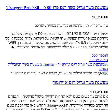
מעשנת בשר וגריל בשר דגם פרו 780 – Traeger Pro 780
₪
6,250.00
טרייגר פרו 780 - עוצמה וטכנולוגיה במחיר משתלם
מצויד במנוע BRUSHLESS חדשני ומערכת D2 מתקדמת לשליטה
מדויקת בטמפרטורה ובעשן. שתי קומות של רשתות צלייה במבנה אובלי
ייחודי מספקות 0.5 מ"ר של שטח בישול. עם שליטה חכמה דרך WiFi
ועיצוב מוקפד, הפרו 780 מושלם למשפחות ולמארחים הרציניים. 🔥
הוספה לסל
צפייה מהירה
מעשנת בשר וגריל דגם איירונווד
₪
11,450.00
אם אתם מחפשים טעם ללא תחרות וחוויית בישול מדהימה – הגעתם
למקום הנכון. כאן תוכלו לחוות את האבולוציה של טעם עם הגרילים
החדשים מסדרת איירונווד. ה-Ironwood® החדש כאן כדי לספק טעם
שאין כמוהו. טכנולוגיית Smart Combustion™ שומרת על טמפרטורות