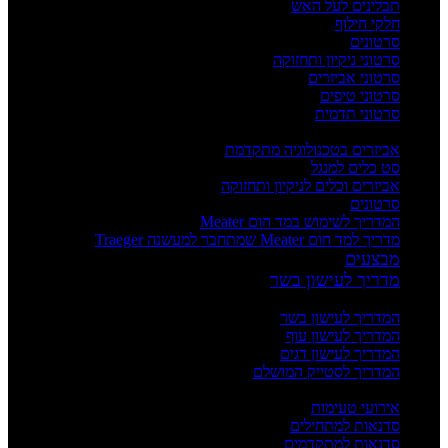
תבלינים לעל האש
חלקי חילוף
סרטונים
סרטוני ניקיון ותחזוקה
סרטוני אביזרים
סרטוני טיפים
סרטוני תדמית
העשרה
אביזרים בטכנולוגיה מתקדמת
סט כלים למנגל
אביזרים וכלים לניקיון ותחזוקה
סרטונים
המדריך לשימוש במד חום Meater
מדריך למד חום Meater שמתחבר למעשנה Traeger
מבצעים
מדריך לעישון בשר
מדריכים
המדריך לעישון בשר
המדריך לעישון עוף
המדריך לעישון דגים
המדריך לסטייק המושלם
אירועים וסדנאות
אירועי טעימות
סדנאות למתחילים
סדנאות למתקדמים