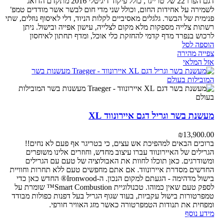
דגם הפרו 22 של טרייגר, כולל פיקוד דיגיטלי 2016 מתקדם הדואג
לשמירה על אחידות החום, וכולל שני מדי חום לבשר אשר מודדים טמפ'
פנימית של הבשר. גלגלים מאסיביים לקלות הניוד, דלי לאיסוף נוזלים, שתי
רשתות צלייה מספקות מלא מקום לצלייה, עישון אפייה ובישול. ניתן
לרכוש בנפרד מדף קדמי להחזקת כלי אוכל, ומדף תחתון לאיחסון
הוספה לסל
צפייה מהירה
אזל המלאי
מעשנת בשר וגריל דגם איירונווד XL
₪
13,900.00
ברוכים הבאים למהפיכת אש עצים, כי בטריגר אף פעם לא נחים!!
הגרילים של האיירונווד עברו עיצוב מחדש, וחוזרים אלינו משופרים
ומשודרגים. כאן תוכלו לחוות את האבולוציה של טעם עם הגרילים
החדשים מסדרת איירונווד. אם אתם מחפשים טעם ללא תחרות וחוויית
בישול מדהימה - הגעתם למקום הנכון. ה-Ironwood® החדש כאן כדי
לספק טעם שאין כמוהו. טכנולוגיית Smart Combustion™ שומרת על
טמפרטורות בישול עקביות, בעוד שגוף הגריל בעל דפנות כפולות מבודד
ומפחית את תנודות הטמפרטורה כאשר מזג האוויר חורפי.
מידע נוסף