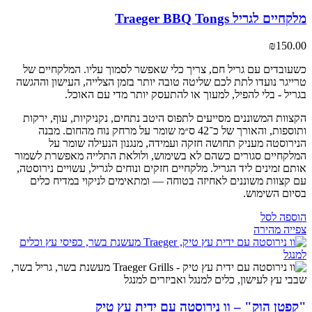
מלקחיים לגריל Traeger BBQ Tongs
₪
150.00
כשעובדים עם גריל חם, צריך כלי שאפשר לסמוך עליו. המלקחיים של
טרייגר נועדו לתת לכם שליטה טובה יותר בזמן הצלייה, העישון וההגשה
בגריל - בלי להפיל, למעוך או להתעסק יותר מדי עם האוכל.
הקצוות המשוננים מסייעים לתפוס היטב נתחים, נקניקיות, עוף, ירקות
ותוספות, והאורך של כ־42 ס״מ שומר על מרחק נוח מהחום. מבנה
הנירוסטה מעניק תחושה חזקה ועמידה, מנגנון הנעילה שומר על
המלקחיים סגורים כשהם לא בשימוש, ולולאת התלייה מאפשרת לשמור
אותם זמינים ליד הגריל. מלקחיים חזקים ונוחים לגריל, עשויים נירוסטה,
עם קצוות משוננים לאחיזה בטוחה — ומתאימים לניקוי במדיח כלים
בסיום השימוש.
הוספה לסל
צפייה מהירה
"קפטן הוק" – וו נירוסטה עם ידית עץ טיק