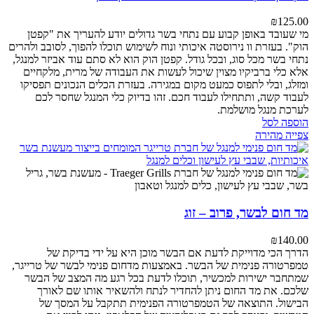
₪
125.00
מי שעובד באופן קבוע עם נתחי בשר גדולים יודע להעריך את "קפטן
הוק". בעזרת וו נירוסטה איכותי ונוח לשימוש תוכלו להפוך, לסובב ולהרים
נתחי בשר מכל סוג, ובכל גודל. קפטן הוק הוא לא סתם עוד אביזר למנגל,
אלא כלי ברביקיו מצוין שיכול לעשות את העבודה של מרית, מלקחיים
ומזלג, ובלי לתפוס כמעט מקום במגירה. בעזרת הכלים הנכונים תפסיקו
לעבוד קשה, ותתחילו לעבוד חכם. זהו בדיוק כלי המנגל שחסר לכם
לערכת מנגל מושלמת.
הוספה לסל
צפייה מהירה
מד חום לבשר, פרוב – זוג
₪
140.00
הדרך הכי מדוייקת לדעת אם הבשר מוכן היא על ידי בדיקת של
טמפרטורה פנימית של הבשר. באמצעות מדחום פנימי לבשר של טרייגר,
שמתחבר ישירות למכשיר, תוכלו לדעת בכל רגע מה המצב של הבשר
שלכם. את מד החום ניתן להחדיר לנתח ולהשאיר אותו שם לאורך
הבישול. התוצאה של הטמפרטורה הפנימית תתקבל על המסך של