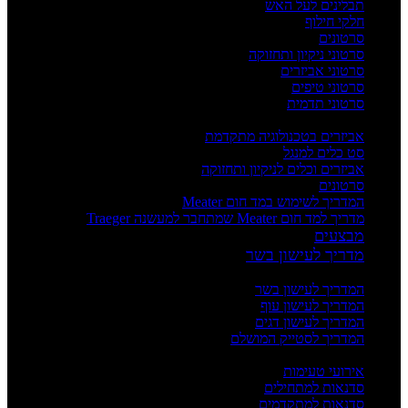
תבלינים לעל האש
חלקי חילוף
סרטונים
סרטוני ניקיון ותחזוקה
סרטוני אביזרים
סרטוני טיפים
סרטוני תדמית
העשרה
אביזרים בטכנולוגיה מתקדמת
סט כלים למנגל
אביזרים וכלים לניקיון ותחזוקה
סרטונים
המדריך לשימוש במד חום Meater
מדריך למד חום Meater שמתחבר למעשנה Traeger
מבצעים
מדריך לעישון בשר
מדריכים
המדריך לעישון בשר
המדריך לעישון עוף
המדריך לעישון דגים
המדריך לסטייק המושלם
אירועים וסדנאות
אירועי טעימות
סדנאות למתחילים
סדנאות למתקדמים