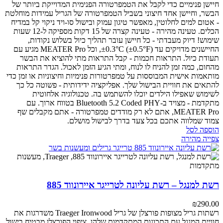
חיישן פנימיים כדי לקבל את הטמפרטורה הפנימית המדוייקת ביותר של
הבשר, וחיישן אחד חיצוני בשביל הטמפרטורה של הגריל
עמידות מוחלטת
- אטום למים לחלוטין, מאפשר טיגון עמוק ובישול סו-ויד
ניקוי קל במדיח
הכלים.
טעינה מהירה - טעינה קצרה של 15 דקות מספיקה ל-12 שעות
שימוש!
דיוק מעבדתי - כל חיישן עובר תהליך כיול בשלוש נקודות,
החיישנים מדויקים עד ±0.3°C (±0.5°F), וכל MEATER Pro מגיע עם
תעודת כיול.
התראות חכמות - קבל התראות מתי להוציא את הבשר
מהחום, כמה זמן להניח לו לנוח, ומתי הגיע הזמן לאכול. הגדר התראות
מותאמות אישית המבוססות על טמפרטורות פנימיות וחיצוניות או זמן כדי
להתאים את חוויית הבישול שלך.
אפליקציה ידידותית - פשוטה כל כך
לשימוש שאפילו הילדים יוכלו להשתמש בה.
טכנולוגיה אלחוטית
מתקדמת - מצויד ב-Bluetooth 5.2 Coded PHY בטווח ארוך.
עם
MEATER Pro, אתם לא רק מודדים טמפרטורה - אתם מקבלים שף
צמוד שמלווה אתכם בכל צעד בדרך לבישול מושלם.
הוספה לסל
צפייה מהירה
רשת למנגל – רשת עליונה לטרייגר איירונווד 885
₪
290.00
רשתות גריל מצופות פורצלן של גריל Traeger Ironwood משדרגות את
חוויית המנגל עם התכונות המתקדמות שלהן. ציפוי הפורצלן מבטיח בישול