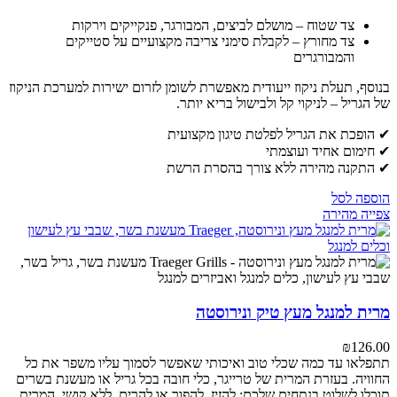
צד שטוח – מושלם לביצים, המבורגר, פנקייקים וירקות
צד מחורץ – לקבלת סימני צריבה מקצועיים על סטייקים
והמבורגרים
בנוסף, תעלת ניקוז ייעודית מאפשרת לשומן לזרום ישירות למערכת הניקוז
של הגריל – לניקוי קל ולבישול בריא יותר.
✔ הופכת את הגריל לפלטת טיגון מקצועית
✔ חימום אחיד ועוצמתי
✔ התקנה מהירה ללא צורך בהסרת הרשת
הוספה לסל
צפייה מהירה
מרית למנגל מעץ טיק ונירוסטה
₪
126.00
תתפלאו עד כמה שכלי טוב ואיכותי שאפשר לסמוך עליו משפר את כל
החוויה. בעזרת המרית של טרייגר, כלי חובה בכל גריל או מעשנת בשרים
תוכלו לשלוט בנתחים שלכם: להזיז, להפוך או להרים, ללא קושי. המרית