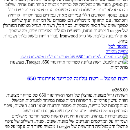
נון-סטיק, בעוד שהטכנולוגיה של טרייגר מבטיחה פיזור חום אחיד. שילוב
זה מביא לארוחות מבושלות בצורה מושלמת עם סימני צריבה יפים בכל
פעם. בנוסף, הסורגים הללו עמידים מאוד, עמידים בפני חלודה, קורוזיה
והכתמה. עם תחזוקה מינימלית, הם שומרים על המראה הנקי שלהם
למשך שנים של הנאה מהצלייה. בסך הכל, רשתות הגריל מצופות הפורצלן
של Traeger מציעות נוחות, ביצועים מעולים ואריכות ימים, מה שהופך
אותן לתכונה בולטת של גריל Ironwood עבור חוויות בישול בלתי נשכחות
בחוץ.
הוספה לסל
צפייה מהירה
רשת למנגל – רשת עליונה לטרייגר איירונווד 650
₪
265.00
רשתות גריל מצופות פורצלן של דגמי האיירונווד 650 של טרייגר מציעות
חווית עישון פרימיום. הרשתות המותאמות במיוחד למערכות הבישול
המתקדמות של טרייגר, מספקות מספר יתרונות יוצאי דופן.
ראשית, ציפוי
הפורצלן מבטיח משטח מונע הידבקות של מזון, גם בעת בישול
בטמפרטורות גבוהות. תכונה זו חיונית להשגת סימני חריכה מושלמים
ושמירה על המרקמים העדינים של מזונות שונים.
שנית, השילוב של ציפוי
פורצלן והטכנולוגיה החדשנית של Traeger מבטיח פיזור חום עקבי על פני