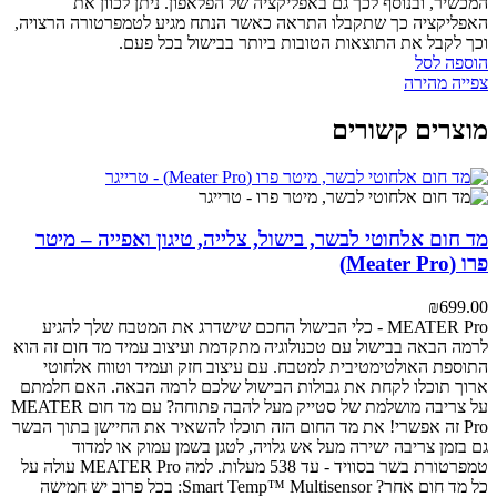
המכשיר, ובנוסף לכך גם באפליקציה של הפלאפון. ניתן לכוון את
האפליקציה כך שתקבלו התראה כאשר הנתח מגיע לטמפרטורה הרצויה,
וכך לקבל את התוצאות הטובות ביותר בבישול בכל פעם.
הוספה לסל
צפייה מהירה
מוצרים קשורים
מד חום אלחוטי לבשר, בישול, צלייה, טיגון ואפייה – מיטר
פרו (Meater Pro)
₪
699.00
MEATER Pro - כלי הבישול החכם שישדרג את המטבח שלך
להגיע
לרמה הבאה בבישול עם טכנולוגיה מתקדמת ועיצוב עמיד
מד חום זה הוא
התוספת האולטימטיבית למטבח. עם עיצוב חזק ועמיד וטווח אלחוטי
ארוך תוכלו לקחת את גבולות הבישול שלכם לרמה הבאה.
האם חלמתם
על צריבה מושלמת של סטייק מעל להבה פתוחה? עם מד חום MEATER
Pro זה אפשרי! את מד החום הזה תוכלו להשאיר את החיישן בתוך הבשר
גם בזמן צריבה ישירה מעל אש גלויה, לטגן בשמן עמוק או למדוד
טמפרטורת בשר בסוויד - עד 538 מעלות.
למה MEATER Pro עולה על
כל מד חום אחר?
Smart Temp™ Multisensor: בכל פרוב יש חמישה