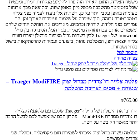
משטח הצלייה. החום האחיד הזה עוזר להימנע מנקודות חמות, ומבטיח
שכל סנטימטר מהשבכה מבשל מזון באופן שווה, וכתוצאה מכך ארוחות
טעימות באופן עקבי.
יתר על כן, רשתות אלו נועדו לעמוד בפני צלייה
בטמפרטורה גבוהה, תוך שמירה על שלמות ועמידות לאורך זמן. הם
עמידים בפני חלודה, קורוזיה וכתמים, מאריכים את תוחלת החיים שלהם
ומשמרים אותם עם תחזוקה מינימלית.
בסך הכל, הסינרגיה בין גריל
Ironwood של Traeger לבין רשתות גריל מצופות פורצלן יוצרת חווית
צלייה יוצאת דופן, המשלבת נוחות, ביצועים ועמידות להרפתקאות בישול
בלתי נשכחות.
הוספה לסל
צפייה מהירה
פלטת צלייה דו־צדדית מברזל יצוק Traeger ModiFIRE –
שטוחה + פסים לצריבה מושלמת
₪
765.00
הרחיבו את היכולות של גריל ה־Traeger שלכם עם פלאנצ'ה לצלייה
דו־צדדית מסדרת ModiFIRE – פתרון חכם שמאפשר לכם לבשל הרבה
יותר מאשר רק בשר על רשת.
הפלטה עשויה ברזל יצוק איכותי לשמירת חום מקסימלית, וכוללת שני
צדדים שימושיים: