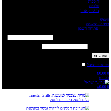
תוספות
סלטים
גיפט קארד
חיפוש
כניסה / הרשמה
Sign in
פתיחת חשבון
שם משתמש או כתובת אימייל
*
חובה
סיסמה
*
חובה
התחברות
שכחת סיסמה?
זכור אותי
₪
0.00
0
תפריט
₪
0.00
0