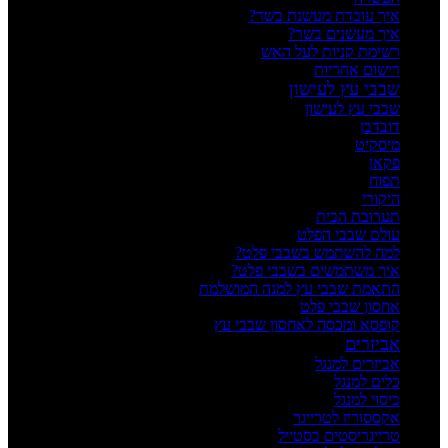
איך עובדת מעשנת בשר?
איך מעשנים בשר?
רשימת קניות לעל האש
רישום אחריות
שבבי עץ לעישון
שבבי עץ לעישון
דובדבן
מיסקיט
פקאן
תפוח
היקורי
תערובת הבית
עולם שבבי הפלט
למה להשתמש בשבבי פלט?
איך משתמשים בשבבי פלט?
התאמת שבבי עץ למנה המושלמת
אחסון שבבי פלט
קופסא ומכסה לאחסון שבבי עץ
אביזרים
אביזרים למנגל
כלים למנגל
כיסוי למנגל
אקססוריז לטרייגר
טרייגריסטים בסטייל