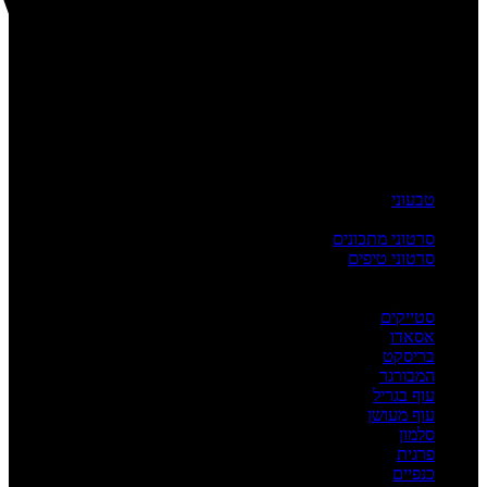
טבעוני
העשרה
סרטוני מתכונים
סרטוני טיפים
מדריכים
לפי מנה
סטייקים
אסאדו
בריסקט
המבורגר
עוף בגריל
עוף מעושן
סלמון
פרגית
כנפיים