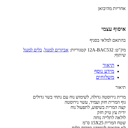
אחריות מהיבואן
איסוף עצמי
בהתאם למלאי בסניף
מק"ט:
12A-BAC532
קטגוריות:
אביזרים למנגל
,
כלים למנגל
שיתוף:
תיאור
מידע נוסף
משלוחים
תיאור
מרית נירוסטה גדולה, לשימוש נוח עם נתחי בשר גדולים
גוף המרית חזק ועמיד, עשוי נירוסטה
קצה המרית בשיפוע, לתפעול נוח
ידית עץ טיק חזק
לולאה לתלייה נוחה
שטח המרית 15X25 ס"מ
לא מתאים לשימוש במדיח כלים