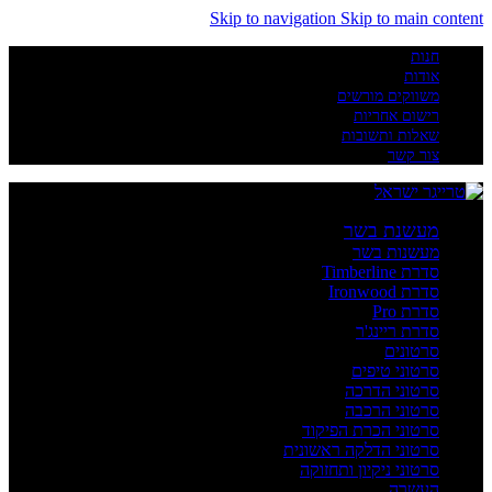
Skip to navigation
Skip to main content
חנות
אודות
משווקים מורשים
רישום אחריות
שאלות ותשובות
צור קשר
מעשנת בשר
מעשנות בשר
סדרת Timberline
סדרת Ironwood
סדרת Pro
סדרת ריינג'ר
סרטונים
סרטוני טיפים
סרטוני הדרכה
סרטוני הרכבה
סרטוני הכרת הפיקוד
סרטוני הדלקה ראשונית
סרטוני ניקיון ותחזוקה
העשרה