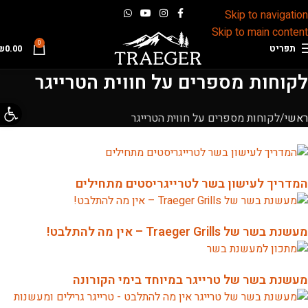
Skip to navigation
Skip to main content
0
תפריט
0.00
₪
לקוחות מספרים על חווית הטרייגר
פתח 
ראשי
לקוחות מספרים על חווית הטרייגר
המדריך לעישון בשר לטרייגריסטים מתחילים
מעשנת בשר של Traeger Grills – אין מה להתלבט!
מעשנת בשר של טרייגר במיוחד בימי הקורונה