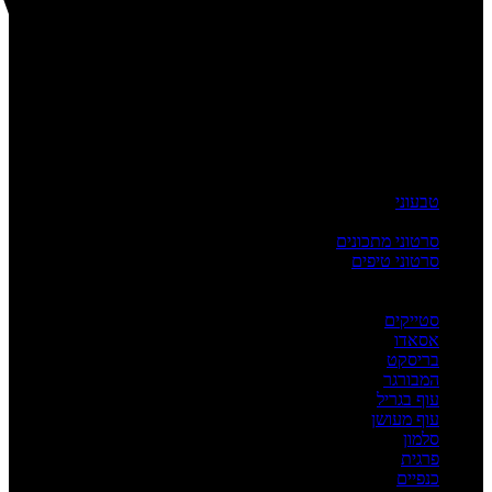
טבעוני
העשרה
סרטוני מתכונים
סרטוני טיפים
מדריכים
לפי מנה
סטייקים
אסאדו
בריסקט
המבורגר
עוף בגריל
עוף מעושן
סלמון
פרגית
כנפיים