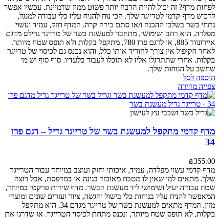
לפחות מדף? זה יכול להיות הרבה יותר פשוט ממה שדמיינת. עכשיו אפשר
לרכוש מדף קדמי לטרייגר שלך. הכי נוח להניח עליו כלי עבודה למנגל,
נתחי בשר בשלבי ההכנה ו/או סתם בירה קרה. המדף חזק, עמיד ועשוי
מפלדה. הוא רחב ושימושי, מתחבר למעשנת בשר של טרייגר גרילס מדגם
איירונווד 885, או לדגם פרו 780, מתקפל בקלות ולא תופס שטח מיותר.
לאחר הקיפול אין צורך להוריד אותו כלל, והוא נכנס גם לכיסוי של טרייגר
בקלות. אחרי שתתרגלו אליו לא תוכלו לעבוד בלעדיו. סוף סוף יש מי
שחשב על הנוחות שלך.
הוספה לסל
צפייה מהירה
מדף קדמי מתקפל למעשנת בשר של טרייגר גריל – דגם פרו
34
₪
355.00
מדף קדמי עשוי מפלדה, עמיד, איכותי וחזק ועוצב במיוחד עבור הטרייגר
שלך. מתאים למי שאין לו מטבח מאובזר בגינה או במרפסת, אבל רוצה
שטח עבודה יעיל ושימושי ליד מעשנת הבשר. מדף שירות פרקטי במיוחד,
המאפשר להניח עליו בנוחות כלי בישול והגשה, ציוד ועזרים שונים ומוצרי
מזון. המדף מתאים למעשנת בשר של טרייגר מגדם 34. הוא מתקפל
בקלות, לא תופס שטח מיותר, ונכנס מתחת לכיסוי הטרייגר. אז שדרגו את