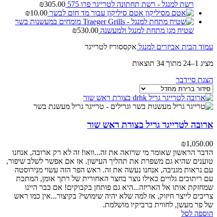
רשת למנגל - רשת תחתונה לטרייגר פרו 575
305.00
₪
אטם סיליקון עבור מד חום לבשר
10.00
₪
שטיח מגן מתחת למנגל ולמעשנה
530.00
₪
עמוד הבית
אביזרים למנגל
אקססוריז לטרייגר
מציג 1–24 מתוך 34 תוצאות
הצגת סיידבר
ארובה לטרייגר גריל בצורת ראש שור
₪
1,050.00
הדבר הראשון שאומר מי שרואה את זה...וואו!
זה לא רק ארובה, אנחנו
טוענים שהיא גם משפרת את תהליך העישון.
אז אם אפשר לשלב שיפור,
עם נראות מגניבה, אנחנו נעשה את זה.
ראש הפר הזה עשוי מנירוסטה
עם ריתוכים גלויים כאילו נוצר בחצר האחורית של רתך אומן, המתכת
שמחזקת אותו אל האריזה...היא גם פותחן בקבוקים!
אם כבר היינו
צריכים לייצר חיזוק, אז למה שלא יהיה שימושי?
בקיצור...אין כמו ראש
של פר מעשן, לחווית ברביקיו מושלמת.
הוספה לסל