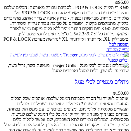
₪
96.00
סט 3 ווי תלייה POP & LOCK - לסביבת עבודה מאורגנת!
הכלים שלכם
תמיד זמינים עם סט הווים המקצועי למערכת POP & LOCK! תלו
מלקחיים, מריות, מברשות וכפפות - בדיוק איפה שצריך אותם. מתחברים
בקליק, מתמקמים בקלות, ושומרים על סביבת עבודה נקייה ומסודרת.
מאפיינים:
סט 3 ווים חזקים
חיבור מהיר ללא כלים
מיקום גמיש לאורך
המעקה
מידות כל וו: 9.7×2.3×1.5 ס"מ
מתאים לדגמי טימברליין,
טימברליין XL, איירונווד ואיירונווד XL
*נדרשת מערכת POP & LOCK
הוספה לסל
צפייה מהירה
מתלים מגנטיים לכלי מנגל
₪
150.00
אוהבים לשמור על הסדר בסביבת המנגל שלכם? אוהבים שכל הכלים
הנחוצים נמצאים בהישג יד? המתלים האלו הם בשבילכם. מתלים
העשויים מסגסוגת אלומיניום, ומצופים בטיטניום, עם מגנט חזק במיוחד,
עמידים בפני נזקי מזג האוויר ויחזיקו את כל כלי המנגל שלכם לנגישות
מקסימלית. המתלים נצמדים לתא השבבים, שם אפשר לתלות כלים
שונים, כמו הוק, מלקחיים או מרית. כבר לא צריך לחפש את הכלים- הכל
מסודר ומאורגן בשבילכם. מה שנשאר לכם לעשות זה להושיט את היד