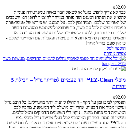
₪
32.00
כבר לא צריך לחפש בגוגל או לשאול חבר באיזה טמפרטורה פנימית
להוציא את הנתח! המגנט הזה פותח במיוחד להיצמד לדופן תא השבבים
של הטרייגר שלכם- תמיד זמין לכם. על המגנט יש פירוט של טמפרטורה
פנימית מומלצת לכל סוג בשר, כך שתוכלו להשתמש במעשנת הבשר
שלכם בכיף ובנחת, ולדעת שהטרייגר שלכם עושה את העבודה. אז
תמשיכו בביטחון להוציא תוצאות טעימות ועקביות עם הטרייגר שלכם -
כי אין טעם בגריל אחר!
הוספה לסל
צפייה מהירה
מיכלי EZ-Clean™ חד פעמיים לטרייגר גריל – חבילת 5
יחידות
₪
92.00
תפסיקו לבזבז זמן על ניקוי - התחילו ליהנות יותר מהגרילינג!
כל חובב גריל
ועישון מכיר את הבעיה: אחרי יום מושלם ליד המעשנה, מחכה לכם
המשימה הכי פחות מהנה - ניקוי דלי השומנים הדביקים והמלוכלכים.
עכשיו זה נגמר!
הפתרון המהפכני לכל בעלי טרייגר גריל
מיכלי EZ-
Clean™ החד פעמיים שלנו הם שינוי חיים אמיתי. במקום לבלות שעות
על קרצוף וניקוי, פשוט תזרקו את המיכל המלוכלך ותשימו חדש - וזהו!