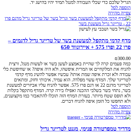
הגריל שלכם כדי שכלי העבודה למנגל תמיד יהיו בהישג יד.
הוספה לסל
צפייה מהירה
מדף קדמי מתקפל למעשנת בשר של טרייגר גריל לדגמים –
פרו 22 ופרו 575 + איירונווד 650
₪
300.00
כמה פעמים קרה לך שהיית באמצע לעשן בשר או לעשות מנגל, ורצית
להניח את המלקחיים או המרית איפשהו, ולא היה איפה? או שחיפשת כלי
עבודה ולא זכרת איפה שמת אותו? עכשיו אפשר להשיג מדף קדמי
לטרייגר שלך. המדף עשוי מפלדה. הוא עמיד, איכותי וחזק, ומתאים
לטרייגר מדגם 22 או דגם פרו 575. אפשר להניח עליו אביזרים למעשנת
בשר, נתחי בשר בשלבי ההכנה ואפילו בירה קרה. המדף מתקפל בקלות
ולא תופס שטח מיותר. בעזרת המדף הזה תוכלו להתאבזר כמו מקצוענים,
ולא תחפשו כל הזמן איפה להניח דברים.
הוספה לסל
צפייה מהירה
מדריך טמפרטורה פנימי, מגנט לטרייגר גריל