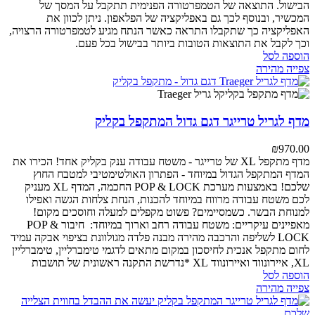
הבישול. התוצאה של הטמפרטורה הפנימית תתקבל על המסך של
המכשיר, ובנוסף לכך גם באפליקציה של הפלאפון. ניתן לכוון את
האפליקציה כך שתקבלו התראה כאשר הנתח מגיע לטמפרטורה הרצויה,
וכך לקבל את התוצאות הטובות ביותר בבישול בכל פעם.
הוספה לסל
צפייה מהירה
מדף לגריל טרייגר דגם גדול המתקפל בקליק
₪
970.00
מדף מתקפל XL של טרייגר - משטח עבודה ענק בקליק אחד!
הכירו את
המדף המתקפל הגדול במיוחד - הפתרון האולטימטיבי למטבח החוץ
שלכם! באמצעות מערכת POP & LOCK החכמה, המדף XL מעניק
לכם משטח עבודה מרווח במיוחד להכנות, הנחת צלחות הגשה ואפילו
למנוחת הבשר. כשמסיימים? פשוט מקפלים למעלה וחוסכים מקום!
מאפיינים עיקריים:
משטח עבודה רחב וארוך במיוחד:
חיבור POP &
LOCK לשליפה והרכבה מהירה
מבנה פלדה מגולוונת בציפוי אבקה עמיד
לחום
מתקפל אנכית לחיסכון במקום
מתאים לדגמי טימברליין, טימברליין
XL, איירונווד ואיירונווד XL
*נדרשת התקנה ראשונית של תושבות
הוספה לסל
צפייה מהירה