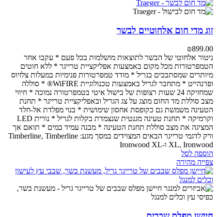
זוג מדי חום אלחוטיים לבשר
₪
899.00
ניטור אלחוטי של הבשר לתוצאות מושלמות בכל פעם
* עקבו אחר
הטמפרטורות מכל מקום באמצעות אפליקציית טרייגר
* ללא חוטים
מיותרים שמסתבכים בגריל
* מודד טמפרטורות פנימיות במעלות צלזיוס
ופרנהייט
* מתחבר לגריל באמצעות טכנולוגיית WiFIRE®
* סוללה
שמחזיקה 24 שעות רצופות של בישול איטי בטמפרטורה נמוכה
* חיווי
מצב סוללת מד החום מוצג על צג הגריל ובאפליקציית טרייגר
* תחנת
הטעינה משמשת גם כקופסת אחסון שימושית
* בנוי מפלדת אל-חלד
וקרמיקה
* תחנת טעינה מגנטית שנצמדת בקלות לגריל
* נורית LED
המציגה את מצב סוללת תחנת הטעינה
* מבנה עמיד במים
* תואם אך
ורק לדגמי טרייגר הבאים המצוידים במסך מגע: Timberline, Timberline
XL, Ironwood ו-Ironwood XL
הוספה לסל
צפייה מהירה
חיישן מפלס שבבים