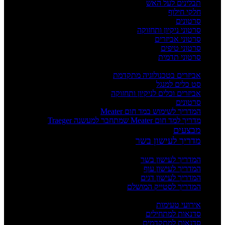
תבלינים לעל האש
חלקי חילוף
סרטונים
סרטוני ניקיון ותחזוקה
סרטוני אביזרים
סרטוני טיפים
סרטוני תדמית
העשרה
אביזרים בטכנולוגיה מתקדמת
סט כלים למנגל
אביזרים וכלים לניקיון ותחזוקה
סרטונים
המדריך לשימוש במד חום Meater
מדריך למד חום Meater שמתחבר למעשנה Traeger
מבצעים
מדריך לעישון בשר
מדריכים
המדריך לעישון בשר
המדריך לעישון עוף
המדריך לעישון דגים
המדריך לסטייק המושלם
אירועים וסדנאות
אירועי טעימות
סדנאות למתחילים
סדנאות למתקדמים