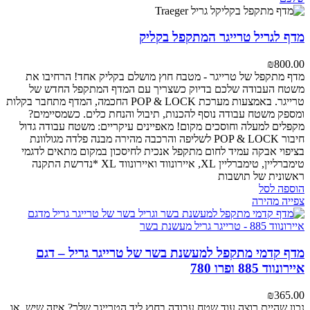
מדף לגריל טרייגר המתקפל בקליק
₪
800.00
מדף מתקפל של טרייגר - מטבח חוץ מושלם בקליק אחד!
הרחיבו את
משטח העבודה שלכם בדיוק כשצריך עם המדף המתקפל החדש של
טרייגר. באמצעות מערכת POP & LOCK החכמה, המדף מתחבר בקלות
ומספק משטח עבודה נוסף להכנות, תיבול והנחת כלים. כשמסיימים?
מקפלים למעלה וחוסכים מקום!
מאפיינים עיקריים:
משטח עבודה גדול
חיבור POP & LOCK לשליפה והרכבה מהירה
מבנה פלדה מגולוונת
בציפוי אבקה עמיד לחום
מתקפל אנכית לחיסכון במקום
מתאים לדגמי
טימברליין, טימברליין XL, איירונווד ואיירונווד XL
*נדרשת התקנה
ראשונית של תושבות
הוספה לסל
צפייה מהירה
מדף קדמי מתקפל למעשנת בשר של טרייגר גריל – דגם
איירונווד 885 ופרו 780
₪
365.00
נכון שהיית רוצה עוד שטח עבודה בחוץ ליד הטרייגר שלך? איזה שיש, או