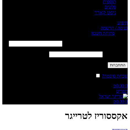
תוספות
סלטים
גיפט קארד
חיפוש
כניסה / הרשמה
Sign in
פתיחת חשבון
שם משתמש או כתובת אימייל
*
חובה
סיסמה
*
חובה
התחברות
שכחת סיסמה?
זכור אותי
₪
0.00
0
תפריט
₪
0.00
0
אקססוריז לטרייגר