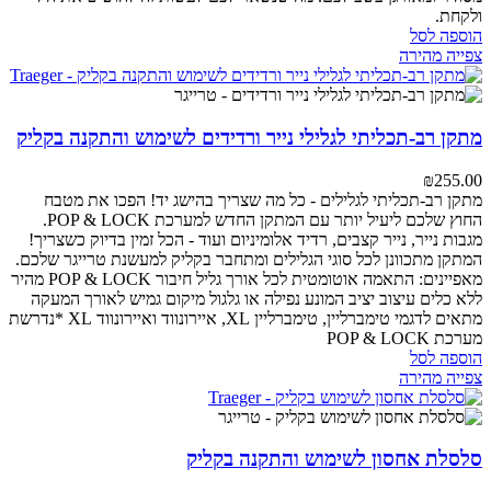
ולקחת.
הוספה לסל
צפייה מהירה
מתקן רב-תכליתי לגלילי נייר ורדידים לשימוש והתקנה בקליק
₪
255.00
מתקן רב-תכליתי לגלילים - כל מה שצריך בהישג יד!
הפכו את מטבח
החוץ שלכם ליעיל יותר עם המתקן החדש למערכת POP & LOCK.
מגבות נייר, נייר קצבים, רדיד אלומיניום ועוד - הכל זמין בדיוק כשצריך!
המתקן מתכוונן לכל סוגי הגלילים ומתחבר בקליק למעשנת טרייגר שלכם.
מאפיינים:
התאמה אוטומטית לכל אורך גליל
חיבור POP & LOCK מהיר
ללא כלים
עיצוב יציב המונע נפילה או גלגול
מיקום גמיש לאורך המעקה
מתאים לדגמי טימברליין, טימברליין XL, איירונווד ואיירונווד XL
*נדרשת
מערכת POP & LOCK
הוספה לסל
צפייה מהירה
סלסלת אחסון לשימוש והתקנה בקליק