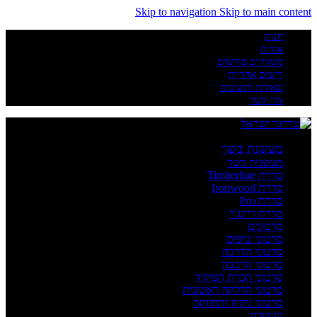
Skip to navigation
Skip to main content
חנות
אודות
משווקים מורשים
רישום אחריות
שאלות ותשובות
צור קשר
מעשנת בשר
מעשנות בשר
סדרת Timberline
סדרת Ironwood
סדרת Pro
סדרת ריינג'ר
סרטונים
סרטוני טיפים
סרטוני הדרכה
סרטוני הרכבה
סרטוני הכרת הפיקוד
סרטוני הדלקה ראשונית
סרטוני ניקיון ותחזוקה
העשרה