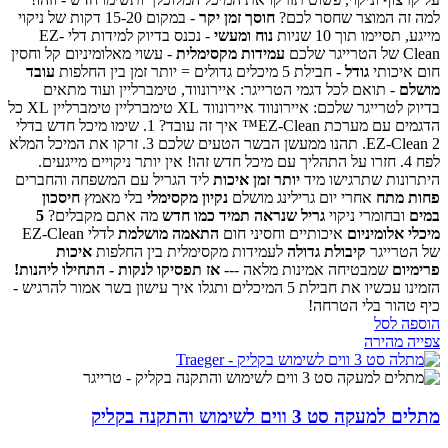
למה זה המוצר שחסר לכם?
חוסך זמן יקר
- במקום 15-20 דקות של ניקוי
מייגע, תסיימו תוך 10 שניות
נוח ומעשי
- נכנס בדיוק למידות דלי EZ-
Clean של הטרייגר שלכם
עמידות מקסימלית
- עשוי מאלומיניום קל וחסין
חום איכותי
גודל
- חבילת 5 מיכלים גדולים = יותר זמן בין החלפות
עובד
מושלם
- תואם לכל דגמי הטרייגר: איירונווד, טימברליין ועוד
מתאים
בדיוק לטרייגר שלכם:
איירונווד
איירונווד XL
טימברליין
טימברליין XL
כל
הדגמים עם מערכת EZ-Clean™
איך זה עובד?
1. שימו מיכל חדש בדלי
2. תהנו ממעשן הבשר הטעים שלכם
EZ-Clean
3. זרקו את המיכל המלא
לפח
4. חזרו על התהליך עם מיכל חדש
זהו! אין יותר ניקויים מייגעים.
היתרונות שתרגישו מיד
יותר זמן איכות
ליד הגריל עם המשפחה והחברים
פחות מתח
אחרי יום גרילינג מושלם
נקיון מקסימלי
בלי מאמץ
חיסכון
במים
ובחומרי ניקוי
גריל שנראה תמיד כמו חדש
מה אתם מקבלים?
5
מיכלי אלומיניום
איכותיים וחסיני חום
התאמה מושלמת
לדלי EZ-Clean
של הטרייגר
קיבולת גדולה
לעמידות מקסימלית בין החלפות
איכות
פרימיום
שמבטיחה אמינות מלאה
---
אז תפסיקו לנקות - התחילו ליהנות!
הזמינו עכשיו את חבילת 5 המיכלים ותגלו איך עישון בשר אמור להרגיש -
כיף טהור בלי הטרחה!
הוספה לסל
צפייה מהירה
מתלים למעקה סט 3 ווים לשימוש והתקנה בקליק