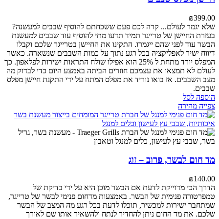
₪
399.00
שלא יגמר לעולם... קרה לכם פעם ששכחתם להוסיף שבבים למעשנה?
בעזרת החיישן של טרייגר תמיד תדעו מתי להוסיף עוד שבבים למעשנת
הבשר עוד לפני שהם ייגמרו. התקינו את החיישן בטרייגר שלכם וקבלו
דיווח ישיר לאפליקציה בכל רגע נתוך על כמות השבבים שנשארה. כאשר
המפלס יורד מתחת ל 25% הוא אפילו שולח התראות ישירות לפלאפון. כך
לעולם לא תמצאו את עצמכם חוזרים הביתה באמצע היום כדי לבדוק מה
מצב השבבים. אז בואו נוריד את מפלס המתח על ידי התקנת חיישן מפלס
שבבים.
הוספה לסל
צפייה מהירה
מד חום לבשר, פרוב – זוג
₪
140.00
הדרך הכי מדוייקת לדעת אם הבשר מוכן היא על ידי בדיקת של
טמפרטורה פנימית של הבשר. באמצעות מדחום פנימי לבשר של טרייגר,
שמתחבר ישירות למכשיר, תוכלו לדעת בכל רגע מה המצב של הבשר
שלכם. את מד החום ניתן להחדיר לנתח ולהשאיר אותו שם לאורך