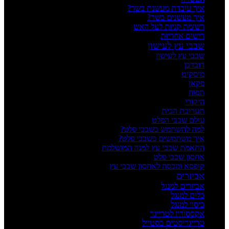
איך עובדת מעשנת בשר?
איך מעשנים בשר?
רשימת קניות לעל האש
רישום אחריות
שבבי עץ לעישון
שבבי עץ לעישון
דובדבן
מיסקיט
פקאן
תפוח
היקורי
תערובת הבית
עולם שבבי הפלט
למה להשתמש בשבבי פלט?
איך משתמשים בשבבי פלט?
התאמת שבבי עץ למנה המושלמת
אחסון שבבי פלט
קופסא ומכסה לאחסון שבבי עץ
אביזרים
אביזרים למנגל
כלים למנגל
כיסוי למנגל
אקססוריז לטרייגר
טרייגריסטים בסטייל