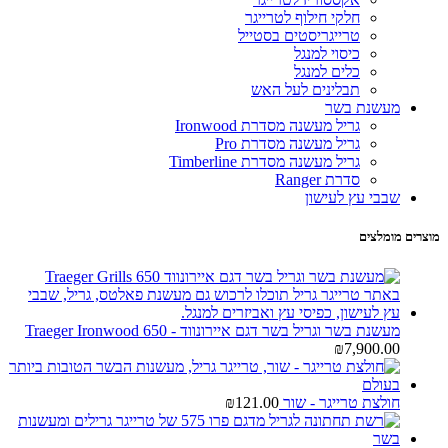
חלקי חילוף לטרייגר
טרייגריסטים בסטייל
כיסוי למנגל
כלים למנגל
תבלינים לעל האש
מעשנת בשר
גריל מעשנה מסדרת Ironwood
גריל מעשנה מסדרת Pro
גריל מעשנה מסדרת Timberline
סדרת Ranger
שבבי עץ לעישון
מוצרים מומלצים
מעשנת בשר וגריל בשר דגם איירונווד - Traeger Ironwood 650
₪
7,900.00
חולצת טרייגר - שור
121.00
₪