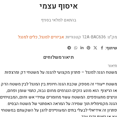
איסוף עצמי
בהתאם למלאי בסניף
מק"ט:
12A-BAC636
קטגוריות:
אביזרים למנגל
,
כלים למנגל
שיתוף:
תיאור
משלוחים
תיאור
משטח הגנה למנגל – פתרון מקצועי להגנה על משטחי דק ומרצפות
משטח ייעודי זה מספק שכבת הגנה חיונית בין המנגל לבין משטח הדק
או הריצוף. הוא מונע נזקים הנגרמים מחום גבוה, כתמי שומן ופחם,
וגיצים מתעופפים. המשטח עשוי מחומרים עמידי אש וחום, המבטיחים
הגנה מקסימלית תוך שמירה על המראה האסתטי של משטח הבסיס.
פתרון זה אידיאלי לבעלי בתים המעוניינים להגן על השקעתם במשטחי
עץ או ריצוף יקרי ערך.