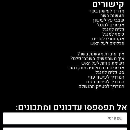
MEATER Pro XL, תוכל לנהל
קישורים
בו-זמנית את הסטייק, העוף, הדג
מדריך לעישון בשר
וירקות על הגריל - לעל אחד
מעשנת בשר
שבבי עץ לעישון
פרוב נפרד המבטיח שכל מנה
אביזרים למנגל
תהיה מושלמת, ובאמצעות חיבור
כלים למנגל
ה-Wi-Fi תוכלו לעקוב אחר
כיסוי למנגל
אקססוריז לטרייגר
הבישול מהסמארטפון גם כשאתם
תבלינים לעל האש
בדרך.
הטכנולוגיה המתקדמת של
איך עובדת מעשנת בשר?
MEATER Pro XL תהפוך כל
איך משתמשים בשבבי פלט?
ארוחה לחוויה מיוחדת, והאורחים
רשימת קניות לעל האש
שלך ישאלו מהו הסוד לבישול כה
אביזרים בטכנולוגיה מתקדמת
סט כלים למנגל
מושלם.
המדריך לעישון עוף
המדריך לעישון דגים
המדריך לסטייק המושלם
אל תפספסו עדכונים ומתכונים: