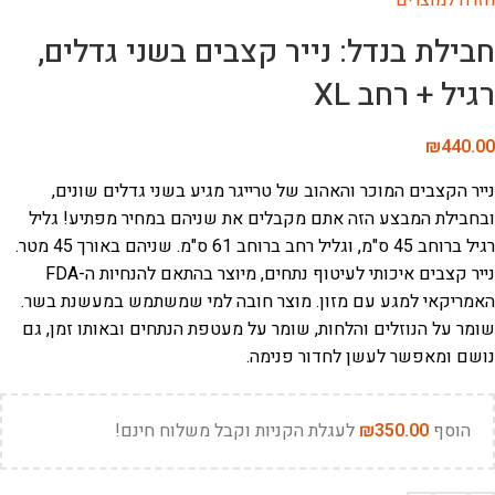
חזרה למוצרים
חבילת בנדל: נייר קצבים בשני גדלים,
רגיל + רחב XL
₪
440.00
נייר הקצבים המוכר והאהוב של טרייגר מגיע בשני גדלים שונים,
ובחבילת המבצע הזה אתם מקבלים את שניהם במחיר מפתיע! גליל
רגיל ברוחב 45 ס"מ, וגליל רחב ברוחב 61 ס"מ. שניהם באורך 45 מטר.
נייר קצבים איכותי לעיטוף נתחים, מיוצר בהתאם להנחיות ה-FDA
האמריקאי למגע עם מזון. מוצר חובה למי שמשתמש במעשנת בשר.
שומר על הנוזלים והלחות, שומר על מעטפת הנתחים ובאותו זמן, גם
נושם ומאפשר לעשן לחדור פנימה.
הוסף
350.00
₪
לעגלת הקניות וקבל משלוח חינם!