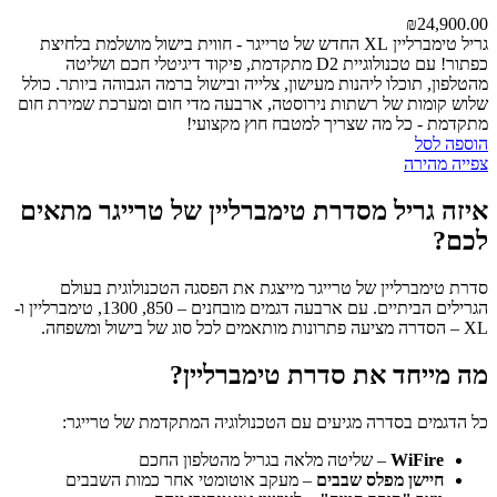
₪
24,900.00
גריל טימברליין XL החדש של טרייגר - חווית בישול מושלמת בלחיצת
כפתור! עם טכנולוגיית D2 מתקדמת, פיקוד דיגיטלי חכם ושליטה
מהטלפון, תוכלו ליהנות מעישון, צלייה ובישול ברמה הגבוהה ביותר. כולל
שלוש קומות של רשתות נירוסטה, ארבעה מדי חום ומערכת שמירת חום
מתקדמת - כל מה שצריך למטבח חוץ מקצועי!
הוספה לסל
צפייה מהירה
איזה גריל מסדרת טימברליין של טרייגר מתאים
לכם?
סדרת טימברליין של טרייגר מייצגת את הפסגה הטכנולוגית בעולם
הגרילים הביתיים. עם ארבעה דגמים מובחנים – 850, 1300, טימברליין ו-
XL – הסדרה מציעה פתרונות מותאמים לכל סוג של בישול ומשפחה.
מה מייחד את סדרת טימברליין?
כל הדגמים בסדרה מגיעים עם הטכנולוגיה המתקדמת של טרייגר:
WiFire
– שליטה מלאה בגריל מהטלפון החכם
חיישן מפלס שבבים
– מעקב אוטומטי אחר כמות השבבים