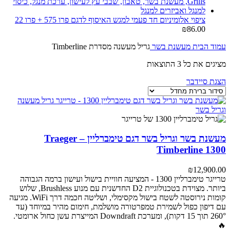
ציפוי אלומיניום חד פעמי למגש האיסוף לדגם פרו 575 + פרו 22
₪
86.00
עמוד הבית
מעשנת בשר
גריל מעשנה מסדרת Timberline
מציגים את כל ⁦3⁩ התוצאות
הצגת סיידבר
מעשנת בשר וגריל בשר דגם טימברליין – Traeger
Timberline 1300
₪
12,900.00
טרייגר טימברליין 1300 - המציעה חוויית בישול ועישון ברמה הגבוהה
ביותר. מצוידת בטכנולוגיית D2 החדשנית עם מנוע Brushless, שלוש
קומות נירוסטה לשטח בישול מקסימלי, ושליטה חכמה דרך WiFi. מגיעה
עם דיפון כפול לשמירת טמפרטורה מושלמת, חימום מהיר במיוחד (עד
260° תוך 15 דקות), ומערכת Downdraft המייצרת עשן כחול ארומטי.
🔥