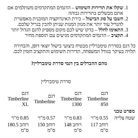
שקלו את תדירות השימוש
– הדגמים המתקדמים משתלמים אם
אתם מבשלים בתדירות גבוהה
חשבו על סוג הבישול
– כירת האינדוקציה המובנית מאפשרת
להגדיל עוד יותר את מגוון המנות שניתן להכין בגריל שלכם.
התאימו לחלל
– בדקו שיש לכם מקום מספיק לדגם הגדול יותר
תקציב
– הדגמים המתקדמים מגיעים עם תוספת מחיר
כל דגם בסדרת טימברליין מבטיח ביצועי בישול יוצאי דופן, והבחירה
תלויה בעיקר בגודל המשפחה, תדירות השימוש והתקציב הזמין לכם.
מהם ההבדלים בין דגמי סדרת טימברליין?
סדרת טימברליין
דגם
דגם
דגם
דגם
Timberline
Timberline
Timberline
Timberline
XL
1300
850
מפרט טכני
שטח צלייה
0.55 מ"ר
0.83 מ"ר
0.57 מ"ר
0.85 מ"ר
רוחב 117
רוחב 148
רוחב 150
רוחב 180.5
ס"מ
ס"מ
ס"מ
ס"מ