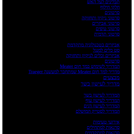
תבלינים לעל האש
חלקי חילוף
סרטונים
סרטוני ניקיון ותחזוקה
סרטוני אביזרים
סרטוני טיפים
סרטוני תדמית
העשרה
אביזרים בטכנולוגיה מתקדמת
סט כלים למנגל
אביזרים וכלים לניקיון ותחזוקה
סרטונים
המדריך לשימוש במד חום Meater
מדריך למד חום Meater שמתחבר למעשנה Traeger
מבצעים
מדריך לעישון בשר
מדריכים
המדריך לעישון בשר
המדריך לעישון עוף
המדריך לעישון דגים
המדריך לסטייק המושלם
אירועים וסדנאות
אירועי טעימות
סדנאות למתחילים
סדנאות למתקדמים