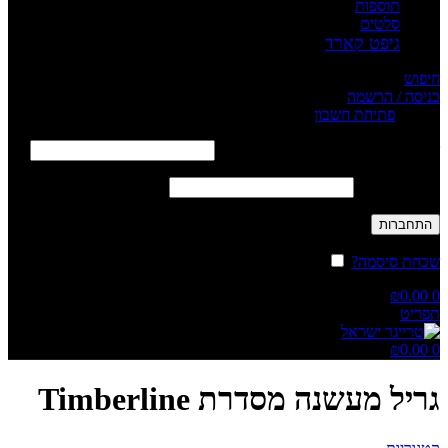
תוספות
סלטים
גיפט קארד
חיפוש
כניסה / הרשמה
Sign in
פתיחת חשבון
שם משתמש או כתובת אימייל
*
חובה
סיסמה
*
חובה
התחברות
שכחת סיסמה?
זכור אותי
₪
0.00
0
תפריט
₪
0.00
0
גריל מעשנה מסדרת Timberline