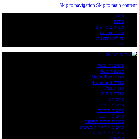
Skip to navigation
Skip to main content
חנות
אודות
משווקים מורשים
רישום אחריות
שאלות ותשובות
צור קשר
מעשנת בשר
מעשנות בשר
סדרת Timberline
סדרת Ironwood
סדרת Pro
סדרת ריינג'ר
סרטונים
סרטוני טיפים
סרטוני הדרכה
סרטוני הרכבה
סרטוני הכרת הפיקוד
סרטוני הדלקה ראשונית
סרטוני ניקיון ותחזוקה
העשרה