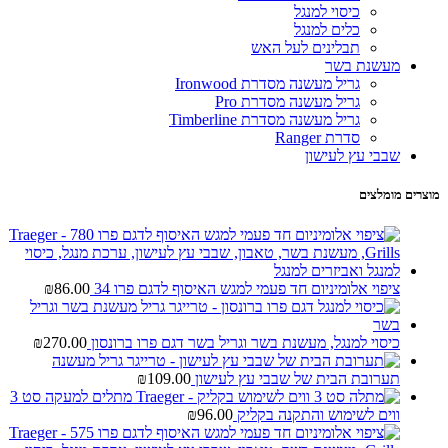
כיסוי למנגל
כלים למנגל
תבלינים לעל האש
מעשנת בשר
גריל מעשנה מסדרת Ironwood
גריל מעשנה מסדרת Pro
גריל מעשנה מסדרת Timberline
סדרת Ranger
שבבי עץ לעישון
מוצרים מומלצים
ציפוי אלומיניום חד פעמי למגש האיסוף לדגם פרו 34
86.00
₪
כיסוי למנגל, מעשנת בשר וגריל בשר דגם פרו ברונסון
270.00
₪
תערובת הבית של שבבי עץ לעישון
109.00
₪
מתלים למעקה סט 3
ווים לשימוש והתקנה בקליק
96.00
₪