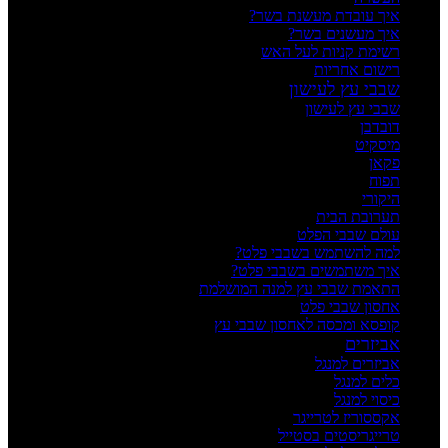
איך עובדת מעשנת בשר?
איך מעשנים בשר?
רשימת קניות לעל האש
רישום אחריות
שבבי עץ לעישון
שבבי עץ לעישון
דובדבן
מיסקיט
פקאן
תפוח
היקורי
תערובת הבית
עולם שבבי הפלט
למה להשתמש בשבבי פלט?
איך משתמשים בשבבי פלט?
התאמת שבבי עץ למנה המושלמת
אחסון שבבי פלט
קופסא ומכסה לאחסון שבבי עץ
אביזרים
אביזרים למנגל
כלים למנגל
כיסוי למנגל
אקססוריז לטרייגר
טרייגריסטים בסטייל