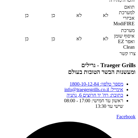
והסרה מהירה
תואם
למערכת
לא
לא
כן
כן
אביזרי
ModiFIRE
מערכת
איסוף שומן
לא
לא
כן
כן
ואפר EZ
Clean
צרו קשר
Traeger Grills - גרילים
ומעשנות הבשר הטובות בעולם
מספר טלפון: 1800-10-12-84
אימייל: info@traegergrills.co.il
כתובת: רח' יד חרוצים 6, נתניה
ראשון עד חמישי: 17:00 - 08:00
שישי עד 13:30
Facebook