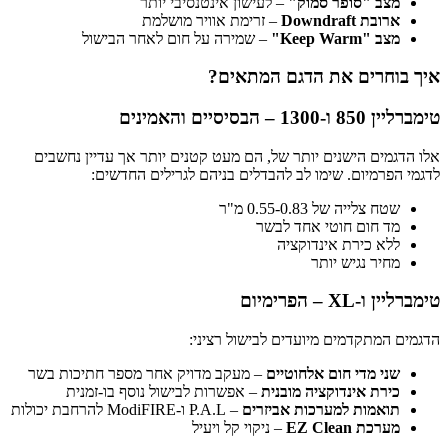
מצב "סופר סמוק"
– לעישון אינטנסיבי יותר
ארובת Downdraft
– זרימת אוויר מושלמת
מצב "Keep Warm"
– שמירה על חום לאחר הבישול
איך בוחרים את הדגם המתאים?
טימברליין 850 ו-1300 – הבסיסיים והאמינים
אלו הדגמים הישנים יותר של, הם מעט קטנים יותר אך עדיין נחשבים
לדגמי הפרמיום. שימו לב להבדלים בניהם לגרילים החדשים:
שטח צלייה של 0.55-0.83 מ"ר
מד חום חוטי אחד לבשר
ללא כירת אינדוקציה
מחיר נגיש יותר
טימברליין ו-XL – הפרימיום
הדגמים המתקדמים מיועדים לבישול רציני:
שני מדי חום אלחוטיים
– מעקב מדויק אחר מספר חתיכות בשר
כירת אינדוקציה מובנית
– אפשרות לבישול נוסף בו-זמנית
תואמות למערכות אביזרים
– P.A.L ו-ModiFIRE להרחבת יכולות
מערכת EZ Clean
– ניקוי קל ויעיל