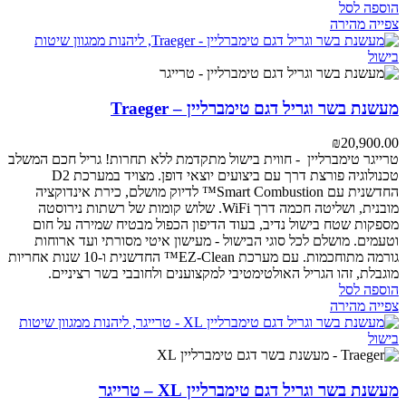
הוספה לסל
צפייה מהירה
מעשנת בשר וגריל דגם טימברליין – Traeger
₪
20,900.00
טרייגר טימברליין - חווית בישול מתקדמת ללא תחרות!
גריל חכם המשלב
טכנולוגיה פורצת דרך עם ביצועים יוצאי דופן. מצויד במערכת D2
החדשנית עם Smart Combustion™ לדיוק מושלם, כירת אינדוקציה
מובנית, ושליטה חכמה דרך WiFi. שלוש קומות של רשתות נירוסטה
מספקות שטח בישול נדיב, בעוד הדיפון הכפול מבטיח שמירה על חום
וטעמים.
מושלם לכל סוגי הבישול - מעישון איטי מסורתי ועד ארוחות
גורמה מתוחכמות. עם מערכת EZ-Clean™ החדשנית ו-10 שנות אחריות
מוגבלת, זהו הגריל האולטימטיבי למקצוענים ולחובבי בשר רציניים.
הוספה לסל
צפייה מהירה
מעשנת בשר וגריל דגם טימברליין XL – טרייגר