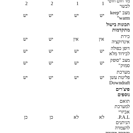
מד חום חוטי
2
2
1
1
לבשר
מצב “keep
יש
יש
יש
יש
warm”
תכונות בישול
מתקדמות
כירת
אין
אין
יש
יש
אינדוקציה
דופן כפולה
יש
יש
יש
יש
לבידוד מלא
מצב "סופק
יש
יש
יש
יש
סמוק"
מערכת
פליטת עשן
יש
יש
יש
יש
Downdraft
פיצ'רים
נוספים
תואם
למערכת
אביזרי
P.A.L.
לא
לא
כן
כן
הניתנים
להצמדה