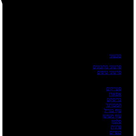
טבעוני
העשרה
סרטוני מתכונים
סרטוני טיפים
מדריכים
לפי מנה
סטייקים
אסאדו
בריסקט
המבורגר
עוף בגריל
עוף מעושן
סלמון
פרגית
כנפיים