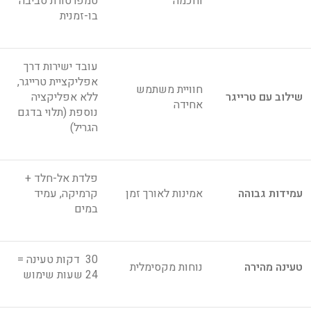
וחכמה
טמפרטורת סביבה
בו-זמנית
עובד ישירות דרך
אפליקציית טרייגר,
חוויית משתמש
שילוב עם טרייגר
ללא אפליקציה
אחידה
נוספת (תלוי בדגם
הגריל)
פלדת אל-חלד +
עמידות גבוהה
אמינות לאורך זמן
קרמיקה, עמיד
במים
30 דקות טעינה =
טעינה מהירה
נוחות מקסימלית
24 שעות שימוש