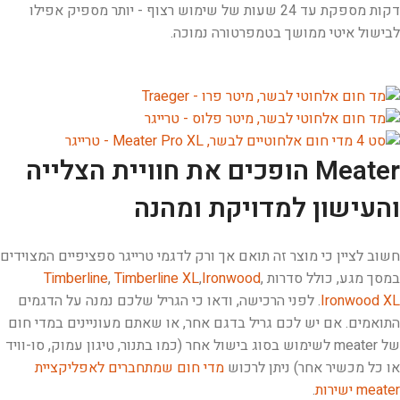
דקות מספקת עד 24 שעות של שימוש רצוף - יותר מספיק אפילו
לבישול איטי ממושך בטמפרטורה נמוכה.
Meater הופכים את חוויית הצלייה
והעישון למדויקת ומהנה
חשוב לציין כי מוצר זה תואם אך ורק לדגמי טרייגר ספציפיים המצוידים
במסך מגע, כולל סדרות
,
Ironwood
,
Timberline XL
,
Timberline
Ironwood XL
. לפני הרכישה, ודאו כי הגריל שלכם נמנה על הדגמים
התואמים. אם יש לכם גריל בדגם אחר, או שאתם מעוניינים במדי חום
של meater לשימוש בסוג בישול אחר (כמו בתנור, טיגון עמוק, סו-וויד
או כל מכשיר אחר) ניתן לרכוש
מדי חום שמתחברים לאפליקציית
meater ישירות
.