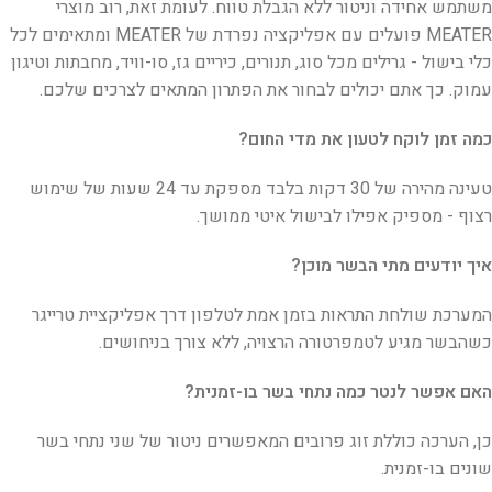
משתמש אחידה וניטור ללא הגבלת טווח. לעומת זאת, רוב מוצרי
MEATER פועלים עם אפליקציה נפרדת של MEATER ומתאימים לכל
כלי בישול - גרילים מכל סוג, תנורים, כיריים גז, סו-וויד, מחבתות וטיגון
עמוק. כך אתם יכולים לבחור את הפתרון המתאים לצרכים שלכם.
כמה זמן לוקח לטעון את מדי החום?
טעינה מהירה של 30 דקות בלבד מספקת עד 24 שעות של שימוש
רצוף - מספיק אפילו לבישול איטי ממושך.
איך יודעים מתי הבשר מוכן?
המערכת שולחת התראות בזמן אמת לטלפון דרך אפליקציית טרייגר
כשהבשר מגיע לטמפרטורה הרצויה, ללא צורך בניחושים.
האם אפשר לנטר כמה נתחי בשר בו-זמנית?
כן, הערכה כוללת זוג פרובים המאפשרים ניטור של שני נתחי בשר
שונים בו-זמנית.