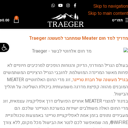
Skip to navigation
Skip to main content
0
תפריט
0.00
₪
מדריך למד חום Meater שמתחבר למעשנה Traeger
פתח 
בעולם הגריל המודרני, הדיוק והנוחות הופכים למרכיבים חיוניים לא
פחות מאשר המרינדה המושלמת. לחובבי הגריל הרציניים המשתמשים
בגריל מעשנה של חברת טרייגר
, זוג מדי החום האלחוטיים MEATER
המובנים מהווה קפיצת מדרגה משמעותית ביכולת השליטה על תהליך
הבישול.
בניגוד למוצרי MEATER אחרים הפועלים דרך אפליקציה עצמאית, זוג
מדי החום האלה משתלבים ישירות במערכת הטרייגר שלכם. הם
מעבירים נתונים בזמן אמת לאפליקציית טרייגר באמצעות טכנולוגיית
WiFIRE®, מה שמאפשר לכם לנטר את הבישול מכל מקום, ללא צורך