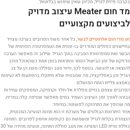
בקרבה פיזית לגריל, מכיוון שאין שימוש בבלוטות'.
מד חום Meater עיצוב מדויק
לביצועים מקצועיים
זוג מדי חום אלחוטיים לבשר
, כל אחד משני הפרובים בערכה מצויד
בחיישנים כפולים המודדים בו-זמנית את הטמפרטורה הפנימית של
הבשר ואת טמפרטורת הסביבה בתוך הגריל. שילוב זה מאפשר הערכה
מדויקת של זמן הבישול הנותר והתראות בזמן אמת כשהאוכל מוכן
להוצאה או להגשה. בנוסף לכך, חיווי מצב הסוללה מוצג הן על צג
הגריל והן באפליקציה, מה שמבטיח שלא תיתקלו בהפתעות לא נעימות
באמצע צליית הנתח המושלם.
הפרובים עצמם בנויים מפלדת אל-חלד וקרמיקה, המספקים עמידות
גבוהה לאורך זמן. העיצוב העמיד במים מאפשר שטיפה קלה במדיח,
מה שהופך את התחזוקה לפשוטה במיוחד.
אחד היתרונות הבולטים של מערכת זו הוא תחנת הטעינה המגנטית,
הנצמדת בקלות לגריל ומשמשת גם כקופסת אחסון לפרובים. התחנה
כוללת נורית LED המציגה את מצב סוללת התחנה, וטעינה מהירה של 30