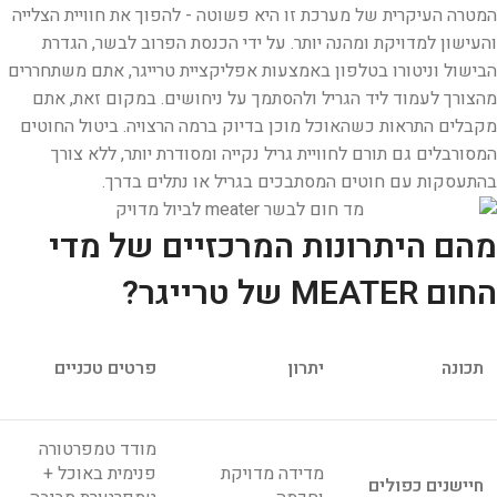
המטרה העיקרית של מערכת זו היא פשוטה - להפוך את חוויית הצלייה
והעישון למדויקת ומהנה יותר. על ידי הכנסת הפרוב לבשר, הגדרת
הבישול וניטורו בטלפון באמצעות אפליקציית טרייגר, אתם משתחררים
מהצורך לעמוד ליד הגריל ולהסתמך על ניחושים. במקום זאת, אתם
מקבלים התראות כשהאוכל מוכן בדיוק ברמה הרצויה. ביטול החוטים
המסורבלים גם תורם לחוויית גריל נקייה ומסודרת יותר, ללא צורך
בהתעסקות עם חוטים המסתבכים בגריל או נתלים בדרך.
מהם היתרונות המרכזיים של מדי
החום MEATER של טרייגר?
תכונה
יתרון
פרטים טכניים
מודד טמפרטורה
מדידה מדויקת
פנימית באוכל +
חיישנים כפולים