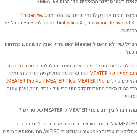
לאילו דגמי טרייגר מתאימים מדי החום MEATER?
המוצר תואם אך ורק לדגמי טרייגר עם מסך מגע:
,
Timberline
Ironwood XL
,
Ironwood
,
Timberline XL
. חשוב לוודא תאימות לפני
הרכישה.
הגריל שלי לא תואם ל Meater האם עדיין אוכל להשתמש במדחום
חכם?
בהחלט כן! אם הגריל שלכם אינו תואם, תוכלו להשתמש
במדי החום
העצמאיים של MEATER
שפועלים עם אפליקציה נפרדת. הדגמים
הזמינים כוללים:
MEATER Pro
,
MEATER Plus
ו-
MEATER Pro XL
.
מדי החום האלה מתאימים לכל סוגי הבישול - גריל, תנור, טיגון עמוק
וסו-וויד.
מה ההבדל בין רוב מוצרי MEATER ל-MEATER של טרייגר?
MEATER של טרייגר משתלב ישירות במערכת הגריל ופועל דרך
אפליקציית טרייגר באמצעות טכנולוגיית WiFIRE, מה שמאפשר חוויית