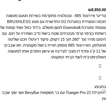
₪
8,950.00
טרייגר איירונווד 885 - טכנולוגיה מתקדמת בשירות הטעם
מעשנה
חכמה המצוידת במערכת D2 החדשנית עם מנוע BRUSHLESS
עוצמתי ומערכת Downdraft לעשן מושלם. בידוד כפול ושתי קומות של
רשתות בציפוי קרמי מבטיחים שטח בישול נדיב ושמירה על חום.
עם
חימום מהיר (עד 260° תוך 15 דקות), פיקוד דיגיטלי חכם ושליטה
מהטלפון, האיירונווד 885 מספק חוויית בישול מקצועית. תא שבבים
של 11 ק"ג ומדף דו-מצבי לצריבה או עישון הופכים אותו למעשנה
האולטימטיבית לשף הביתי המקצועי.
במבצע