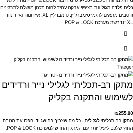
מידות מרווחות: 32.5×16×9 ס"מ
חיבור POP & LOCK מהיר ללא
כלים
פלדה מגולוונת בציפוי אבקה עמיד לחום
תכנון מושלם לתבלינים
ורטבים
מתאים לדגמי טימברליין, טימברליין XL, איירונווד ואיירונווד
XL
*נדרשת מערכת POP & LOCK
מתקן רב-תכליתי לגלילי נייר ורדידים
לשימוש והתקנה בקליק
₪
255.00
מתקן רב-תכליתי לגלילים - כל מה שצריך בהישג יד!
הפכו את מטבח
החוץ שלכם ליעיל יותר עם המתקן החדש למערכת POP & LOCK.