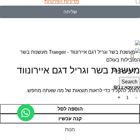
אני מאשר/ת שקראתי את
מדיניות הפרטיות
שליחה
Ⓒ כל הזכויות שמורות לאל הארץ בע"מ. Produced by
webzilla
מעשנת בשר וגריל דגם איירונווד
Search
₪
11,450.00
התחל להקליד כדי לראות תוצאות של מה שאתה מחפש.
הוספה לסל
קנה עכשיו
חנות