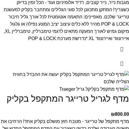
מגבות נייר, נייר קצבים, רדיד אלומיניום ועוד - הכל זמין בדיוק
כשצריך! המתקן מתכוונן לכל סוגי הגלילים ומתחבר בקליק למעשנת
טרייגר שלכם.
מאפיינים:
התאמה אוטומטית לכל אורך גליל
חיבור
POP & LOCK מהיר ללא כלים
עיצוב יציב המונע נפילה או גלגול
מיקום גמיש לאורך המעקה
מתאים לדגמי טימברליין, טימברליין XL,
איירונווד ואיירונווד XL
*נדרשת מערכת POP & LOCK
מדף לגריל טרייגר המתקפל בקליק
₪
800.00
מדף מתקפל של טרייגר - מטבח חוץ מושלם בקליק אחד!
הרחיבו את
משטח העבודה שלכם בדיוק כשצריך עם המדף המתקפל החדש של