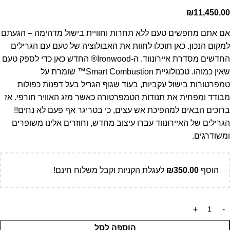
₪
11,450.00
אם אתם מחפשים טעם ללא תחרות וחוויית בישול מדהימה – הגעתם
למקום הנכון. כאן תוכלו לחוות את האבולוציה של טעם עם הגרילים
החדשים מסדרת איירונווד. ה-Ironwood® החדש כאן כדי לספק טעם
שאין כמוהו. טכנולוגיית Smart Combustion™ שומרת על
טמפרטורות בישול עקביות, בעוד שגוף הגריל בעל דפנות כפולות
מבודד ומפחית את תנודות הטמפרטורה כאשר מזג האוויר חורפי. אז
ברוכים הבאים למהפיכת אש עצים, כי בטריגר אף פעם לא נחים!!
הגרילים של האיירונווד עברו עיצוב מחדש, וחוזרים אלינו משופרים
ומשודרגים.
הוסף
350.00
₪
לעגלת הקניות וקבל משלוח חינם!
הוספה לסל