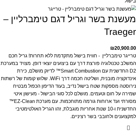
מעשנת בשר וגריל דגם טימברליין –
Traeger
₪
20,900.00
טרייגר טימברליין - חווית בישול מתקדמת ללא תחרות!
גריל חכם
המשלב טכנולוגיה פורצת דרך עם ביצועים יוצאי דופן. מצויד במערכת
D2 החדשנית עם Smart Combustion™ לדיוק מושלם, כירת
אינדוקציה מובנית, ושליטה חכמה דרך WiFi. שלוש קומות של רשתות
נירוסטה מספקות שטח בישול נדיב, בעוד הדיפון הכפול מבטיח
שמירה על חום וטעמים.
מושלם לכל סוגי הבישול - מעישון איטי
מסורתי ועד ארוחות גורמה מתוחכמות. עם מערכת EZ-Clean™
החדשנית ו-10 שנות אחריות מוגבלת, זהו הגריל האולטימטיבי
למקצוענים ולחובבי בשר רציניים.