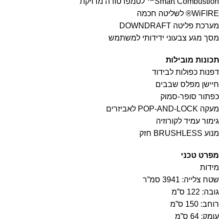
Smart Combustion™ לטמפרטורה מדויקת
WiFIRE® לשליטה חכמה
מערכת פליטה DOWNDRAFT
מסך מגע צבעוני ידידותי למשתמש
תכונות מובילות
דפנות כפולות לבידוד
חיישן מפלס שבבים
כפתור סופר-סמוק
מעקה POP-AND-LOCK לאביזרים
גימור עמיד לקורוזיה
מנוע BRUSHLESS חזק
מפרט טכני
מידות
שטח צלייה: 3941 סמ”ר
גובה: 122 ס”מ
רוחב: 150 ס”מ
עומק: 64 ס”מ