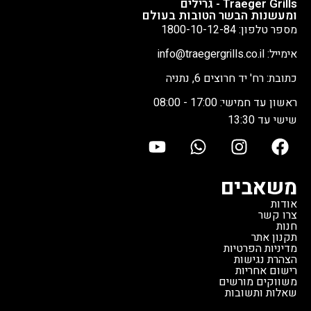
✔ חימום אחיד ועוצמתי
Traeger Grills - גרילים
ומעשנות הבשר הטובות בעולם
✔ תחזוקה קלה וניקוי פשוט
מספר טלפון: 1800-10-12-84
אימייל: info@traegergrills.co.il
כתובת: רח' יד חרוצים 6, נתניה
ראשון עד חמישי: 17:00 - 08:00
שישי עד 13:30
משאבים
אודות
צרו קשר
חנות
תקנון אתר
מדיניות הפרטיות
הצהרת נגישות
רישום אחריות
משווקים מורשים
שאלות ותשובות