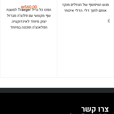
מגש הטיפטוף של הנוזלים מנקז
₪
560.00
הפכו כל גריל Traeger למטבח
אותם לתוך דלי. הדלי איכותי
שף מקצועי עם פלנצ'ה מברזל
ועשוי פלדה מגלוונת, עמיד בפני
יצוק מיוחד לאינדוקציה.
מזג האוויר. כל הליכלוך והשומן
הפלאנצ'ה תוכננה במיוחד
נאגר בתוך הדלי, וככל שתעשנו
לעבודה עם כירת האינדוקציה של
יותר הדלי יתמלא יותר. רק לא
Traeger ומספקת חום עוצמתי
לשכוח לרוקן אותו...
ואחיד לצריבה מושלמת של
סטייקים, הקפצת ירקות והכנת
תוספות ברמה אחרת.
הודות לציפוי אמייל איכותי,
המחבת מוכנה לשימוש כבר
מהרגע הראשון – ללא צורך
בתהליך seasoning מסורתי.
מבנה הברזל היצוק שומר על חום
גבוה לאורך זמן ומבטיח תוצאות
מדויקות ועקביות בכל שימוש.
צרו קשר
✔ אידאלית לצריבת סטייק