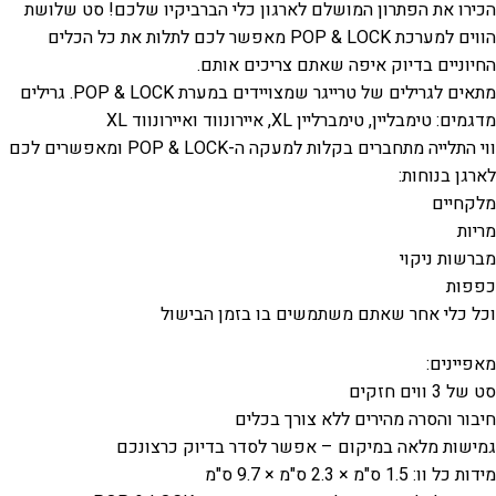
הכירו את הפתרון המושלם לארגון כלי הברביקיו שלכם! סט שלושת
הווים למערכת POP & LOCK מאפשר לכם לתלות את כל הכלים
החיוניים בדיוק איפה שאתם צריכים אותם.
מתאים לגרילים של טרייגר שמצויידים במערת POP & LOCK. גרילים
מדגמים: טימבליין, טימברליין XL, איירונווד ואיירונווד XL
ווי התלייה מתחברים בקלות למעקה ה-POP & LOCK ומאפשרים לכם
לארגן בנוחות:
מלקחיים
מריות
מברשות ניקוי
כפפות
וכל כלי אחר שאתם משתמשים בו בזמן הבישול
מאפיינים:
סט של 3 ווים חזקים
חיבור והסרה מהירים ללא צורך בכלים
גמישות מלאה במיקום – אפשר לסדר בדיוק כרצונכם
מידות כל וו: 1.5 ס"מ × 2.3 ס"מ × 9.7 ס"מ