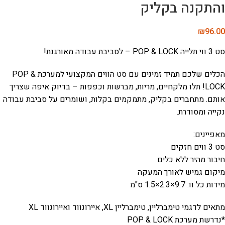
והתקנה בקליק
₪
96.00
סט 3 ווי תלייה POP & LOCK – לסביבת עבודה מאורגנת!
הכלים שלכם תמיד זמינים עם סט הווים המקצועי למערכת POP &
LOCK! תלו מלקחיים, מריות, מברשות וכפפות – בדיוק איפה שצריך
אותם. מתחברים בקליק, מתמקמים בקלות, ושומרים על סביבת עבודה
נקייה ומסודרת.
מאפיינים:
סט 3 ווים חזקים
חיבור מהיר ללא כלים
מיקום גמיש לאורך המעקה
מידות כל וו: 9.7×2.3×1.5 ס"מ
מתאים לדגמי טימברליין, טימברליין XL, איירונווד ואיירונווד XL
*נדרשת מערכת POP & LOCK