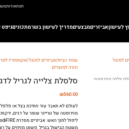
חנות
אודות
משוו
ץ לעישון
אביזרים
מבצעים
מדריך לעישון בשר
מתכונים
גיפט 
עמוד הבית
אביזרים למנגל
אקססוריז לטריי
חזרה למוצרים
סלסלת צלייה לגריל לדגים וירק
₪
560.00
לעולם לא תאבד עוד חתיכת בצל או פלפל ד
מנירוסטה של טרייגר שומר על דגים, ירקות
משטח הבישול בגריל. פשוט מניחים על רשת