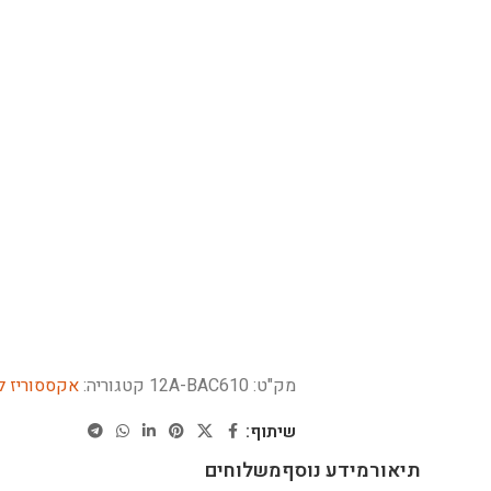
מק"ט:
12A-BAC610
קטגוריה:
אקססוריז לט
שיתוף:
תיאור
מידע נוסף
משלוחים