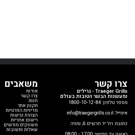
כלים
עיצוב יציב ה
מיקום גמיש לאורך
ואיירונווד XL
K
צרו קשר
משאבים
Traeger Grills - גרילים
אודות
צרו קשר
ומעשנות הבשר הטובות בעולם
חנות
מספר טלפון: 1800-10-12-84
תקנון אתר
מדיניות הפרטיות
אימייל: info@traegergrills.co.il
הצהרת נגישות
רישום אחריות
כתובת: רח' יד חרוצים 6, נתניה
משווקים מורשים
שאלות ותשובות
ראשון עד חמישי: 17:00 - 08:00