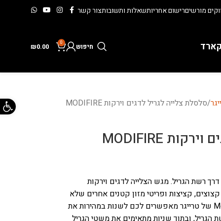
קים מורשים
רישום אחריות
שאלות ותשובות
צור קשר
0
קארד
חיפוש
0.00
₪
פתח 
גר
סלסלת צלייה לגריל לדגים וירקות MODIFIRE
ות MODIFIRE
רך רשת הגריל. מגש הצלייה לדגים וירקות
 קצוצים, קציצות ופריטי מזון קטנים אחרים שלא
ליפול לתוך האש. אביזרים מסדרת ModiFIRE של טרייגר מאפשרים לכם לשנות במהירות את
 הגריל, ובתוך שניות מתאימים את משטי הגריל