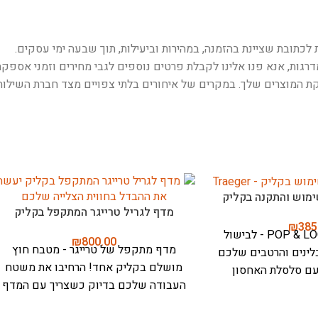
לכתובת שציינת בהזמנה, במהירות וביעילות, תוך שבעה ימי עסקים.
רגות, אנא פנו אלינו לקבלת פרטים נוספים לגבי מחירים וזמני אספקה
המוצרים שלך. במקרים של איחורים בלתי צפויים מצד חברת השילוח, 
מוש והתקנה בקליק
מדף לגריל טרייגר המתקפל בקליק
₪
385
סלסלת אחסון POP & LOCK - לבישול
₪
800.00
מדף מתקפל של טרייגר - מטבח חוץ
לינים והרטבים שלכם
מושלם בקליק אחד!
הרחיבו את משטח
עם סלסלת האחסון
העבודה שלכם בדיוק כשצריך עם המדף
החכמה למערכת POP & LOCK. נפח
המתקפל החדש של טרייגר. באמצעות
 מהיר בקליק, וכל מה