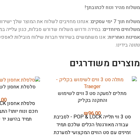
משלוח מהיר ונוח לכתובתך!
משלוח תוך 7 ימי עסקים:
אנחנו מחויבים לשלוח את המוצר שלך ישירות 
משלוחים מיוחדים:
במידה ודרוש משלוח שדורש סבלות, כגון עלייה במד
אמינות ואחריות:
אנו משתמשים בשירותי חברות שילוח מובילות לאספקת 
נתונה בידינו.
מוצרים משודרגים
סלסלת אחסון לשי
מתלים למעקה סט 3 ווים לשימוש
.00
והתקנה בקליק
חכם ונוח יותר!
התב
₪
96.00
סט 3 ווי תלייה POP & LOCK - לסביבת
תמיד בהישג יד 
עבודה מאורגנת!
הכלים שלכם תמיד
זמינים עם סט הווים המקצועי למערכת
אחסון נדיב, חיבור