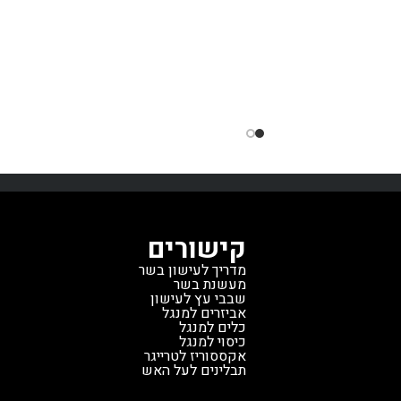
מונע נפילה או גלגול
אפשר לארגן אחד ליד השני, או אחד מעל
 המעקה
מתאים לדגמי
לשני, בצורה מסודרת ויעילה, שתופסת
טימברליין, טימברליין XL, איירונווד
פחות מקום ומאפשרת גישה נוחה לכל
*נדרשת מערכת POP &
הטעמים האהובים. הקופסאות מגיעות
LOC
עם מדבקות, כך אפשר לסמן את זני העץ
כדי שלא להתבלבל בין הסוגים השונים.
קישורים
מדריך לעישון בשר
מעשנת בשר
שבבי עץ לעישון
אביזרים למנגל
כלים למנגל
כיסוי למנגל
אקססוריז לטרייגר
תבלינים לעל האש