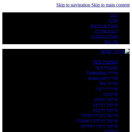
Skip to navigation
Skip to main content
חנות
אודות
משווקים מורשים
רישום אחריות
שאלות ותשובות
צור קשר
מעשנת בשר
מעשנות בשר
סדרת Timberline
סדרת Ironwood
סדרת Pro
סדרת ריינג'ר
סרטונים
סרטוני טיפים
סרטוני הדרכה
סרטוני הרכבה
סרטוני הכרת הפיקוד
סרטוני הדלקה ראשונית
סרטוני ניקיון ותחזוקה
העשרה