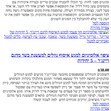
ומוגנים מפני לחות. כך תוכלו להבטיח שבבים טריים ובעירה איכותית עם
מקסימום עשן כחול דליל. את הקופסאות אפשר לארגן אחד ליד השני, או אחד
מעל לשני, בצורה מסודרת ויעילה, שתופסת פחות מקום ומאפשרת גישה נוחה
לכל הטעמים האהובים. הקופסאות מגיעות עם מדבקות, כך אפשר לסמן את זני
העץ כדי שלא להתבלבל בין הסוגים השונים.
הוספה לסל
צפייה מהירה
ציפוי אלומיניום למגש איסוף נוזלים למעשנת בשר מדגם
ריינג'ר – 5 יחידות
₪
38.00
השומנים והנוזלים שמטפטפים מהבשר שבריינג'ר מגיעים למגש הנוזלים
ומתנקזים החוצה לתוך דלי שנמצא מאחור. המגש מתלכלך בקלות. השימוש
במגש אלומיניום המונח מעל למגש הנוזלים מונע את הצורך בניקוי ושטיפה, כיוון
שמדובר על מוצר חד פעמי. אך ניתן לשפשף אותו בעדינות עם שפכטל
ולהשתמש בו מספר רב של פעמים עד שבאמת צריך לזרוק אותו. מגש אלומיניום
חד פעמי, לציפוי המגש הפנימי לגלישת הנוזלים. מתאים למעשנת בשר מדגם
ריינג'ר
מוציאים, זורקים ומניחים חדש. למה לעבוד קשה?
הוספה לסל
צפייה מהירה