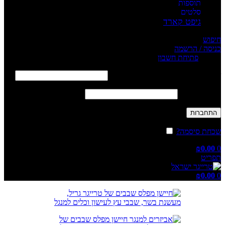
תוספות
סלטים
גיפט קארד
חיפוש
כניסה / הרשמה
Sign in
פתיחת חשבון
שם משתמש או כתובת אימייל
*
חובה
סיסמה
*
חובה
התחברות
שכחת סיסמה?
זכור אותי
₪
0.00
0
תפריט
₪
0.00
0