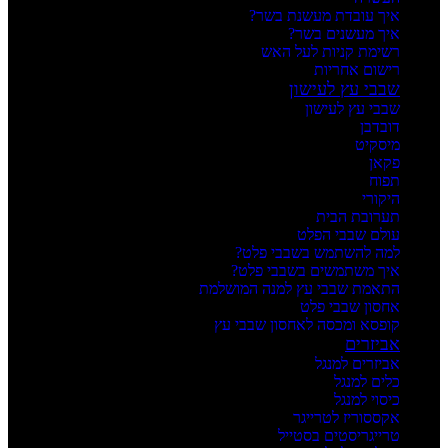
איך עובדת מעשנת בשר?
איך מעשנים בשר?
רשימת קניות לעל האש
רישום אחריות
שבבי עץ לעישון
שבבי עץ לעישון
דובדבן
מיסקיט
פקאן
תפוח
היקורי
תערובת הבית
עולם שבבי הפלט
למה להשתמש בשבבי פלט?
איך משתמשים בשבבי פלט?
התאמת שבבי עץ למנה המושלמת
אחסון שבבי פלט
קופסא ומכסה לאחסון שבבי עץ
אביזרים
אביזרים למנגל
כלים למנגל
כיסוי למנגל
אקססוריז לטרייגר
טרייגריסטים בסטייל