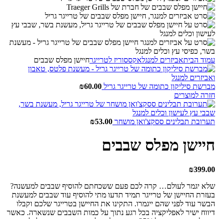
עמוד הבית
אביזרים למנגל
אקססוריז לטרייגר
חיישן מפלס שבבים
מברשת סיליקון כתומה של טרייגר גריל
60.00
₪
חזרה למוצרים
תערובת תבלינים ססקצ'ואן מושחר
53.00
₪
חיישן מפלס שבבים
₪
399.00
שלא יגמר לעולם… קרה לכם פעם ששכחתם להוסיף שבבים למעשנה?
בעזרת החיישן של טרייגר תמיד תדעו מתי להוסיף עוד שבבים למעשנת
הבשר עוד לפני שהם ייגמרו. התקינו את החיישן בטרייגר שלכם וקבלו
דיווח ישיר לאפליקציה בכל רגע נתוך על כמות השבבים שנשארה. כאשר