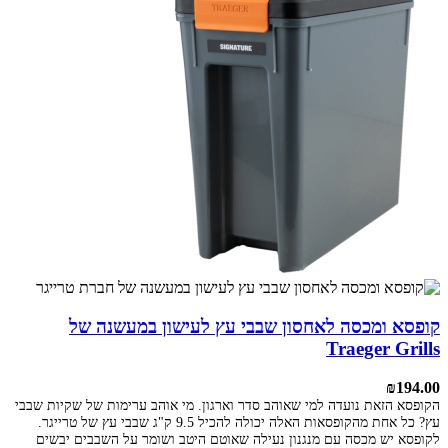
קופסא ומכסה לאחסון שבבי עץ לעישון במעשנה של
Traeger Grills
₪
194.00
הקופסא הזאת נועדה למי שאוהב סדר וארגון. מי אוהב ערימות של שקיות שבבי
עץ? כל אחת מהקופסאות האלה יכולה להכיל 9.5 ק"ג שבבי עץ של טרייגר.
לקופסא יש מכסה עם מנגנון נעילה שאוטם היטב ושומר על השבבים יבשים