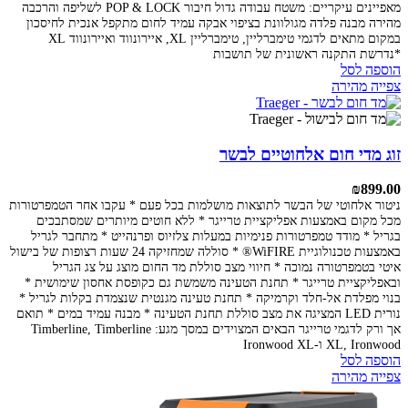
מאפיינים עיקריים:
משטח עבודה גדול
חיבור POP & LOCK לשליפה והרכבה
מהירה
מבנה פלדה מגולוונת בציפוי אבקה עמיד לחום
מתקפל אנכית לחיסכון
במקום
מתאים לדגמי טימברליין, טימברליין XL, איירונווד ואיירונווד XL
*נדרשת התקנה ראשונית של תושבות
הוספה לסל
צפייה מהירה
זוג מדי חום אלחוטיים לבשר
₪
899.00
ניטור אלחוטי של הבשר לתוצאות מושלמות בכל פעם
* עקבו אחר הטמפרטורות
מכל מקום באמצעות אפליקציית טרייגר
* ללא חוטים מיותרים שמסתבכים
בגריל
* מודד טמפרטורות פנימיות במעלות צלזיוס ופרנהייט
* מתחבר לגריל
באמצעות טכנולוגיית WiFIRE®
* סוללה שמחזיקה 24 שעות רצופות של בישול
איטי בטמפרטורה נמוכה
* חיווי מצב סוללת מד החום מוצג על צג הגריל
ובאפליקציית טרייגר
* תחנת הטעינה משמשת גם כקופסת אחסון שימושית
*
בנוי מפלדת אל-חלד וקרמיקה
* תחנת טעינה מגנטית שנצמדת בקלות לגריל
*
נורית LED המציגה את מצב סוללת תחנת הטעינה
* מבנה עמיד במים
* תואם
אך ורק לדגמי טרייגר הבאים המצוידים במסך מגע: Timberline, Timberline
XL, Ironwood ו-Ironwood XL
הוספה לסל
צפייה מהירה