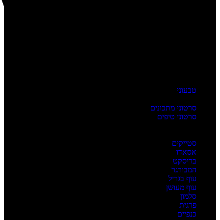
טבעוני
העשרה
סרטוני מתכונים
סרטוני טיפים
מדריכים
לפי מנה
סטייקים
אסאדו
בריסקט
המבורגר
עוף בגריל
עוף מעושן
סלמון
פרגית
כנפיים