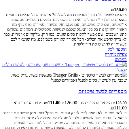
₪
150.00
אוהבים לשמור על הסדר בסביבת המנגל שלכם? אוהבים שכל הכלים הנחוצים
נמצאים בהישג יד? המתלים האלו הם בשבילכם. מתלים העשויים מסגסוגת
אלומיניום, ומצופים בטיטניום, עם מגנט חזק במיוחד, עמידים בפני נזקי מזג
האוויר ויחזיקו את כל כלי המנגל שלכם לנגישות מקסימלית. המתלים נצמדים
לתא השבבים, שם אפשר לתלות כלים שונים, כמו הוק, מלקחיים או מרית. כבר
לא צריך לחפש את הכלים- הכל מסודר ומאורגן בשבילכם. מה שנשאר לכם
לעשות זה להושיט את היד ולקחת.
הוספה לסל
צפייה מהירה
במבצע
מספריים לבשר טיטניום
המחיר המקורי היה: ₪126.00.
111.00
₪
המחיר הנוכחי הוא:
₪
126.00
₪111.00.
די להתעסקות! לא נמאס לכם לפרק עופות עם סכין? בואו ניתן לבשר את הכבוד
הראוי לו. הכנת בשר למעשנה ולגריל מעולם לא היתה קלה יותר. בעזרת
המספריים החזקות והעמידות במיוחד של טרייגר תוכל לגזור בשר ועצמות
בקלות. מספריים מיוחדות לחיתוך בשר מצופות טיטניום, ניתנות לפירוק והרכבה