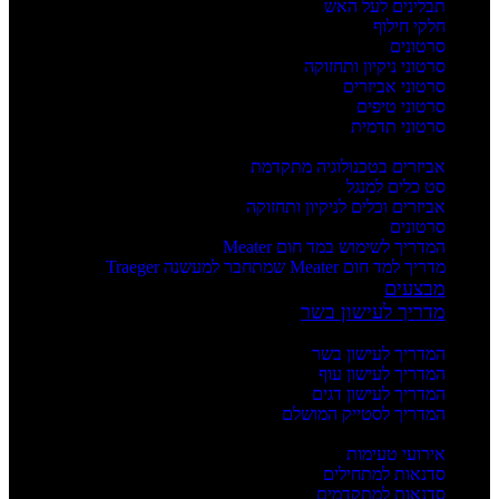
תבלינים לעל האש
חלקי חילוף
סרטונים
סרטוני ניקיון ותחזוקה
סרטוני אביזרים
סרטוני טיפים
סרטוני תדמית
העשרה
אביזרים בטכנולוגיה מתקדמת
סט כלים למנגל
אביזרים וכלים לניקיון ותחזוקה
סרטונים
המדריך לשימוש במד חום Meater
מדריך למד חום Meater שמתחבר למעשנה Traeger
מבצעים
מדריך לעישון בשר
מדריכים
המדריך לעישון בשר
המדריך לעישון עוף
המדריך לעישון דגים
המדריך לסטייק המושלם
אירועים וסדנאות
אירועי טעימות
סדנאות למתחילים
סדנאות למתקדמים