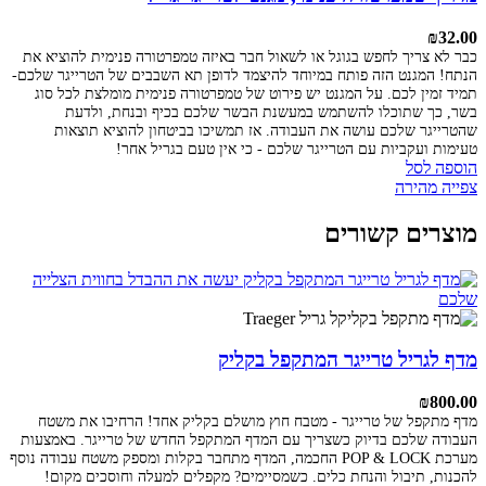
₪
32.00
כבר לא צריך לחפש בגוגל או לשאול חבר באיזה טמפרטורה פנימית להוציא את
הנתח! המגנט הזה פותח במיוחד להיצמד לדופן תא השבבים של הטרייגר שלכם-
תמיד זמין לכם. על המגנט יש פירוט של טמפרטורה פנימית מומלצת לכל סוג
בשר, כך שתוכלו להשתמש במעשנת הבשר שלכם בכיף ובנחת, ולדעת
שהטרייגר שלכם עושה את העבודה. אז תמשיכו בביטחון להוציא תוצאות
טעימות ועקביות עם הטרייגר שלכם - כי אין טעם בגריל אחר!
הוספה לסל
צפייה מהירה
מוצרים קשורים
מדף לגריל טרייגר המתקפל בקליק
₪
800.00
מדף מתקפל של טרייגר - מטבח חוץ מושלם בקליק אחד!
הרחיבו את משטח
העבודה שלכם בדיוק כשצריך עם המדף המתקפל החדש של טרייגר. באמצעות
מערכת POP & LOCK החכמה, המדף מתחבר בקלות ומספק משטח עבודה נוסף
להכנות, תיבול והנחת כלים. כשמסיימים? מקפלים למעלה וחוסכים מקום!