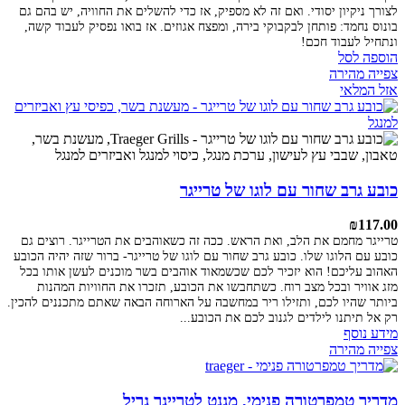
לצורך ניקיון יסודי. ואם זה לא מספיק, אז כדי להשלים את החוויה, יש בהם גם
בונוס נחמד: פותחן לבקבוקי בירה, ומפצח אגוזים. אז בואו נפסיק לעבוד קשה,
ונתחיל לעבוד חכם!
הוספה לסל
צפייה מהירה
אזל המלאי
כובע גרב שחור עם לוגו של טרייגר
₪
117.00
טרייגר מחמם את הלב, ואת הראש. ככה זה כשאוהבים את הטרייגר. רוצים גם
כובע עם הלוגו שלו. כובע גרב שחור עם לוגו של טרייגר- ברור שזה יהיה הכובע
האהוב עליכם! הוא יזכיר לכם שכשמאוד אוהבים בשר מוכנים לעשן אותו בכל
מזג אוויר ובכל מצב רוח. כשתחבשו את הכובע, תזכרו את החוויות המהנות
ביותר שהיו לכם, ותזילו ריר במחשבה על הארוחה הבאה שאתם מתכננים להכין.
רק אל תיתנו לילדים לגנוב לכם את הכובע...
מידע נוסף
צפייה מהירה
מדריך טמפרטורה פנימי, מגנט לטרייגר גריל