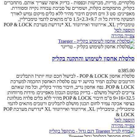
מלקחיים, מריות, מברשות וכפפות - בדיוק איפה שצריך אותם. מתחברים
בקליק, מתמקמים בקלות, ושומרים על סביבת עבודה נקייה ומסודרת.
מאפיינים:
סט 3 ווים חזקים
חיבור מהיר ללא כלים
מיקום גמיש לאורך
המעקה
מידות כל וו: 9.7×2.3×1.5 ס"מ
מתאים לדגמי טימברליין,
טימברליין XL, איירונווד ואיירונווד XL
*נדרשת מערכת POP & LOCK
הוספה לסל
צפייה מהירה
סלסלת אחסון לשימוש והתקנה בקליק
₪
385.00
סלסלת אחסון POP & LOCK - לבישול חכם ונוח יותר!
התבלינים
והרטבים שלכם תמיד בהישג יד עם סלסלת האחסון החכמה למערכת
POP & LOCK. נפח אחסון נדיב, חיבור מהיר בקליק, וכל מה שאתם
צריכים לבישול מושלם - בדיוק במקום הנכון!
מאפיינים:
מידות מרווחות:
32.5×16×9 ס"מ
חיבור POP & LOCK מהיר ללא כלים
פלדה מגולוונת
בציפוי אבקה עמיד לחום
תכנון מושלם לתבלינים ורטבים
מתאים לדגמי
טימברליין, טימברליין XL, איירונווד ואיירונווד XL
*נדרשת מערכת POP
& LOCK
הוספה לסל
צפייה מהירה