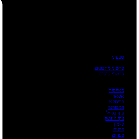
טבעוני
העשרה
סרטוני מתכונים
סרטוני טיפים
מדריכים
לפי מנה
סטייקים
אסאדו
בריסקט
המבורגר
עוף בגריל
עוף מעושן
סלמון
פרגית
כנפיים