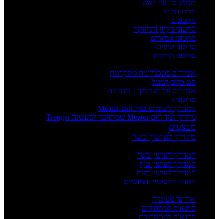
תבלינים לעל האש
חלקי חילוף
סרטונים
סרטוני ניקיון ותחזוקה
סרטוני אביזרים
סרטוני טיפים
סרטוני תדמית
העשרה
אביזרים בטכנולוגיה מתקדמת
סט כלים למנגל
אביזרים וכלים לניקיון ותחזוקה
סרטונים
המדריך לשימוש במד חום Meater
מדריך למד חום Meater שמתחבר למעשנה Traeger
מבצעים
מדריך לעישון בשר
מדריכים
המדריך לעישון בשר
המדריך לעישון עוף
המדריך לעישון דגים
המדריך לסטייק המושלם
אירועים וסדנאות
אירועי טעימות
סדנאות למתחילים
סדנאות למתקדמים