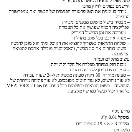
למה MEATER® 2 Plus הוא מהפכני?
חיישנים כפולים לדיוק מרבי
– מודד בו-זמנית את הטמפרטורה הפנימית של הבשר ואת טמפרטורת
הסביבה
– מבטיח בישול מושלם מבפנים ומבחוץ
אפליקציה חכמה שעושה את כל העבודה
– מעריכה את זמן הבישול המדויק
– מנחה אתכם בכל שלב בתהליך
– שולחת התראות כשצריך להוציא את האוכל ומתי הוא מוכן להגשה
– פשוט בוחרים את סוג הבשר, והאפליקציה מובילה אתכם לתוצאה
המושלמת
עיצוב מתקדם ועמיד
– מבנה חזק במיוחד מפלדת אל-חלד וקרמיקה
– עמיד במים וניתן לשטיפה במדיח
– טעינה מהירה: 30 דקות טעינה מספיקות ל-24 שעות עבודה
לא עוד ניחושים, לא עוד חוטים מסובכים, לא עוד פתיחה מיותרת של
המעשנה – פשוט תוצאות מושלמות בכל פעם. עם MEATER® 2 Plus,
כל אחד יכול לבשל כמו שף מקצועי.
מידע נוסף
משקל
0.01 ק"ג
מידות
3 × 8 × 19 סנטימטרים
משלוחים