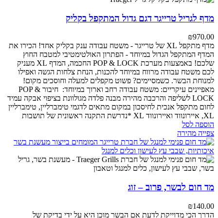
מדף לגריל טרייגר דגם גדול המתקפל בקליק
₪
970.00
מדף מתקפל XL של טרייגר - משטח עבודה ענק בקליק אחד!
הכירו את
המדף המתקפל הגדול במיוחד - הפתרון האולטימטיבי למטבח החוץ
שלכם! באמצעות מערכת POP & LOCK החכמה, המדף XL מעניק
לכם משטח עבודה מרווח במיוחד להכנות, הנחת צלחות הגשה ואפילו
למנוחת הבשר. כשמסיימים? פשוט מקפלים למעלה וחוסכים מקום!
מאפיינים עיקריים:
משטח עבודה רחב וארוך במיוחד:
חיבור POP &
LOCK לשליפה והרכבה מהירה
מבנה פלדה מגולוונת בציפוי אבקה עמיד
לחום
מתקפל אנכית לחיסכון במקום
מתאים לדגמי טימברליין, טימברליין
XL, איירונווד ואיירונווד XL
*נדרשת התקנה ראשונית של תושבות
הוספה לסל
צפייה מהירה
מד חום לבשר, פרוב – זוג
₪
140.00
הדרך הכי מדוייקת לדעת אם הבשר מוכן היא על ידי בדיקת של