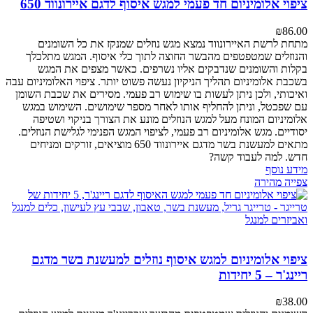
ציפוי אלומיניום חד פעמי למגש איסוף לדגם איירונווד 650
₪
86.00
מתחת לרשת האיירונווד נמצא מגש נוזלים שמנקז את כל השומנים
והנוזלים שמטפטפים מהבשר החוצה לתוך כלי איסוף. המגש מתלכלך
בקלות והשומנים שנדבקים אליו נשרפים. כאשר מצפים את המגש
בשכבת אלומיניום תהליך הניקיון נעשה פשוט יותר. ציפוי האלומיניום עבה
ואיכותי, ולכן ניתן לעשות בו שימוש רב פעמי. מסירים את שכבת השומן
עם שפכטל, וניתן להחליף אותו לאחר מספר שימושים. השימוש במגש
אלומיניום המונח מעל למגש הנוזלים מונע את הצורך בניקוי ושטיפה
יסודיים. מגש אלומיניום רב פעמי, לציפוי המגש הפנימי לגלישת הנוזלים.
מתאים למעשנת בשר מדגם איירונווד 650
מוציאים, זורקים ומניחים
חדש. למה לעבוד קשה?
מידע נוסף
צפייה מהירה
ציפוי אלומיניום למגש איסוף נוזלים למעשנת בשר מדגם
ריינג'ר – 5 יחידות
₪
38.00