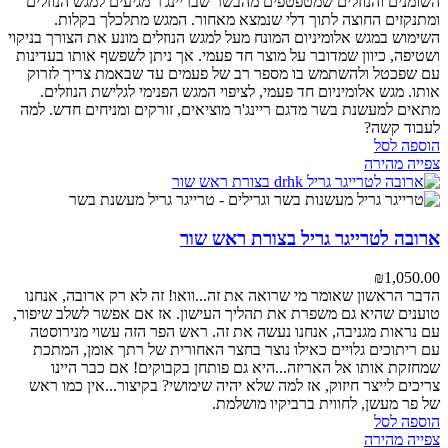
השומנים והנוזלים שמטפטפים מהבשר שבריינג'ר מגיעים למגש הנוזלים
ומתנקזים החוצה לתוך דלי שנמצא מאחור. המגש מתלכלך בקלות.
השימוש במגש אלומיניום המונח מעל למגש הנוזלים מונע את הצורך בניקוי
ושטיפה, כיוון שמדובר על מוצר חד פעמי. אך ניתן לשפשף אותו בעדינות
עם שפכטל ולהשתמש בו מספר רב של פעמים עד שבאמת צריך לזרוק
אותו. מגש אלומיניום חד פעמי, לציפוי המגש הפנימי לגלישת הנוזלים.
מתאים למעשנת בשר מדגם ריינג'ר
מוציאים, זורקים ומניחים חדש. למה
לעבוד קשה?
הוספה לסל
צפייה מהירה
ארובה לטרייגר גריל בצורת ראש שור
₪
1,050.00
הדבר הראשון שאומר מי שרואה את זה...וואו!
זה לא רק ארובה, אנחנו
טוענים שהיא גם משפרת את תהליך העישון.
אז אם אפשר לשלב שיפור,
עם נראות מגניבה, אנחנו נעשה את זה.
ראש הפר הזה עשוי מנירוסטה
עם ריתוכים גלויים כאילו נוצר בחצר האחורית של רתך אומן, המתכת
שמחזקת אותו אל האריזה...היא גם פותחן בקבוקים!
אם כבר היינו
צריכים לייצר חיזוק, אז למה שלא יהיה שימושי?
בקיצור...אין כמו ראש
של פר מעשן, לחווית ברביקיו מושלמת.
הוספה לסל
צפייה מהירה