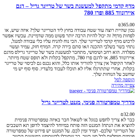
מדף קדמי מתקפל למעשנת בשר של טרייגר גריל – דגם
איירונווד 885 ופרו 780
₪
365.00
נכון שהיית רוצה עוד שטח עבודה בחוץ ליד הטרייגר שלך? איזה שיש, או
לפחות מדף? זה יכול להיות הרבה יותר פשוט ממה שדמיינת. עכשיו אפשר
לרכוש מדף קדמי לטרייגר שלך. הכי נוח להניח עליו כלי עבודה למנגל,
נתחי בשר בשלבי ההכנה ו/או סתם בירה קרה. המדף חזק, עמיד ועשוי
מפלדה. הוא רחב ושימושי, מתחבר למעשנת בשר של טרייגר גרילס מדגם
איירונווד 885, או לדגם פרו 780, מתקפל בקלות ולא תופס שטח מיותר.
לאחר הקיפול אין צורך להוריד אותו כלל, והוא נכנס גם לכיסוי של טרייגר
בקלות. אחרי שתתרגלו אליו לא תוכלו לעבוד בלעדיו. סוף סוף יש מי
שחשב על הנוחות שלך.
הוספה לסל
צפייה מהירה
מדריך טמפרטורה פנימי, מגנט לטרייגר גריל
₪
32.00
כבר לא צריך לחפש בגוגל או לשאול חבר באיזה טמפרטורה פנימית
להוציא את הנתח! המגנט הזה פותח במיוחד להיצמד לדופן תא השבבים
של הטרייגר שלכם- תמיד זמין לכם. על המגנט יש פירוט של טמפרטורה
פנימית מומלצת לכל סוג בשר, כך שתוכלו להשתמש במעשנת הבשר