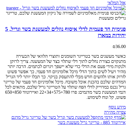
אזל המלאי
פנימית חד פעמית לדלי איסוף נוזלים למעשנת בשר וגריל, 5
יחידות במארז
₪
36.00
כאשר מעשנים בשר בטרייגר השומנים ותוצרי הלוואי של הבעירה
מתנקזים בצורת נוזלים לתוך דלי שתלוי בצד של המעשנה. צריך לרוקן
ולנקות מידי פעם את הדלי כדי שלא יישפך ויגרום לכתמים. הרבה יותר
מהיר ויעיל לשים בתוך הדלי מיכל אלומיניום חד פעמי, כך אפשר פשוט
לזרוק אותו ולהשים חדש מבלי להתעסק בניקוי. כך תבלו יותר ליד הגריל
המדהים שלכם בהכנת אוכל משובח. מיכל אלומיניום חד פעמי של טרייגר
גריל נכנס במדוייק לדלי הפח שתלוי על הטרייגר גריל שלכם, מתאים לכל
דגמי המעשנת בשר מדגמים: פרו 22+34+575+780 ואיירונווד 650+850
פשוט, קל ונוח לשימוש.
מידע נוסף
צפייה מהירה