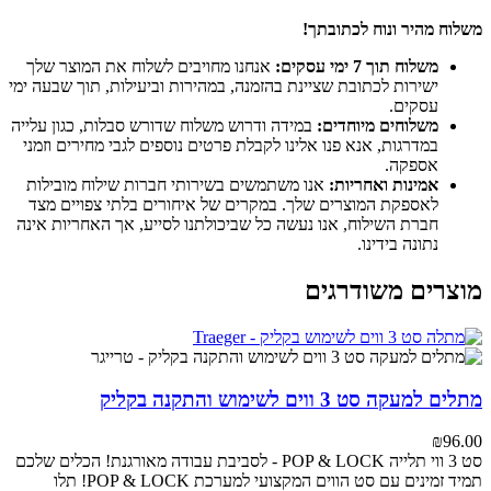
משלוח מהיר ונוח לכתובתך!
משלוח תוך 7 ימי עסקים:
אנחנו מחויבים לשלוח את המוצר שלך
ישירות לכתובת שציינת בהזמנה, במהירות וביעילות, תוך שבעה ימי
עסקים.
משלוחים מיוחדים:
במידה ודרוש משלוח שדורש סבלות, כגון עלייה
במדרגות, אנא פנו אלינו לקבלת פרטים נוספים לגבי מחירים וזמני
אספקה.
אמינות ואחריות:
אנו משתמשים בשירותי חברות שילוח מובילות
לאספקת המוצרים שלך. במקרים של איחורים בלתי צפויים מצד
חברת השילוח, אנו נעשה כל שביכולתנו לסייע, אך האחריות אינה
נתונה בידינו.
מוצרים משודרגים
מתלים למעקה סט 3 ווים לשימוש והתקנה בקליק
₪
96.00
סט 3 ווי תלייה POP & LOCK - לסביבת עבודה מאורגנת!
הכלים שלכם
תמיד זמינים עם סט הווים המקצועי למערכת POP & LOCK! תלו