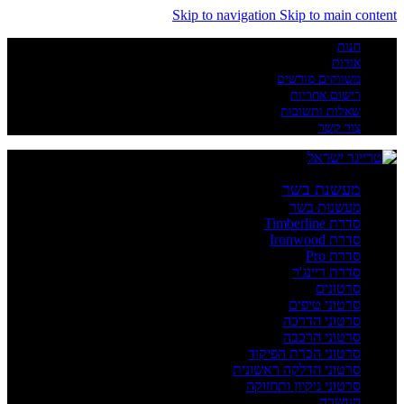
Skip to navigation
Skip to main content
חנות
אודות
משווקים מורשים
רישום אחריות
שאלות ותשובות
צור קשר
מעשנת בשר
מעשנות בשר
סדרת Timberline
סדרת Ironwood
סדרת Pro
סדרת ריינג'ר
סרטונים
סרטוני טיפים
סרטוני הדרכה
סרטוני הרכבה
סרטוני הכרת הפיקוד
סרטוני הדלקה ראשונית
סרטוני ניקיון ותחזוקה
העשרה