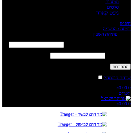
תוספות
סלטים
גיפט קארד
חיפוש
כניסה / הרשמה
Sign in
פתיחת חשבון
שם משתמש או כתובת אימייל
*
חובה
סיסמה
*
חובה
התחברות
שכחת סיסמה?
זכור אותי
₪
0.00
0
תפריט
₪
0.00
0