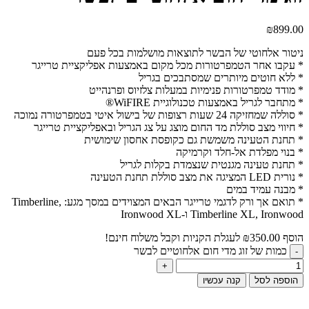
₪
899.00
ניטור אלחוטי של הבשר לתוצאות מושלמות בכל פעם
* עקבו אחר הטמפרטורות מכל מקום באמצעות אפליקציית טרייגר
* ללא חוטים מיותרים שמסתבכים בגריל
* מודד טמפרטורות פנימיות במעלות צלזיוס ופרנהייט
* מתחבר לגריל באמצעות טכנולוגיית WiFIRE®
* סוללה שמחזיקה 24 שעות רצופות של בישול איטי בטמפרטורה נמוכה
* חיווי מצב סוללת מד החום מוצג על צג הגריל ובאפליקציית טרייגר
* תחנת הטעינה משמשת גם כקופסת אחסון שימושית
* בנוי מפלדת אל-חלד וקרמיקה
* תחנת טעינה מגנטית שנצמדת בקלות לגריל
* נורית LED המציגה את מצב סוללת תחנת הטעינה
* מבנה עמיד במים
* תואם אך ורק לדגמי טרייגר הבאים המצוידים במסך מגע: Timberline,
Timberline XL, Ironwood ו-Ironwood XL
הוסף
350.00
₪
לעגלת הקניות וקבל משלוח חינם!
כמות של זוג מדי חום אלחוטיים לבשר
הוספה לסל
קנה עכשיו