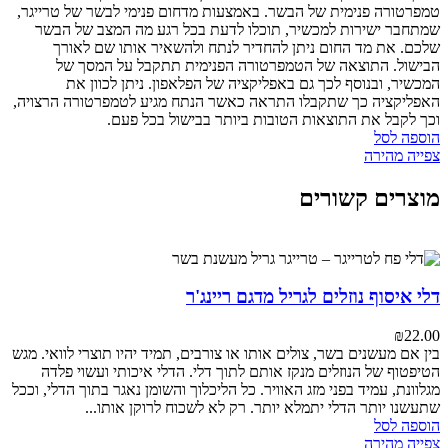
טמפרטורה פנימית של הבשר. באמצעות מדחום פנימי לבשר של טרייגר,
שמתחבר ישירות למכשיר, תוכלו לדעת בכל רגע מה המצב של הבשר
שלכם. את מד החום ניתן להחדיר לנתח ולהשאיר אותו שם לאורך
הבישול. התוצאה של הטמפרטורה הפנימית תתקבל על המסך של
המכשיר, ובנוסף לכך גם באפליקציה של הפלאפון. ניתן לכוון את
האפליקציה כך שתקבלו התראה כאשר הנתח מגיע לטמפרטורה הרצויה,
וכך לקבל את התוצאות הטובות ביותר בבישול בכל פעם.
הוספה לסל
צפייה מהירה
מוצרים קשורים
דלי איסוף נוזלים לגריל מדגם ריינג'ר
₪
22.00
בין אם מעשנים בשר, צולים אותו או צורבים, תמיד יהיו תוצרי לוואי.
מגש
הטיפטוף של הנוזלים מנקז אותם לתוך דלי. הדלי איכותי ועשוי פלדה
מגלוונת, עמיד בפני מזג האוויר. כל הליכלוך והשומן נאגר בתוך הדלי, וככל
שתעשנו יותר הדלי יתמלא יותר. רק לא לשכוח לרוקן אותו...
הוספה לסל
צפייה מהירה