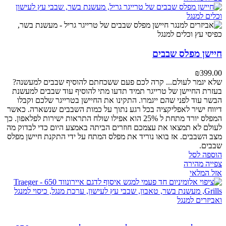
חיישן מפלס שבבים
₪
399.00
שלא יגמר לעולם... קרה לכם פעם ששכחתם להוסיף שבבים למעשנה?
בעזרת החיישן של טרייגר תמיד תדעו מתי להוסיף עוד שבבים למעשנת
הבשר עוד לפני שהם ייגמרו. התקינו את החיישן בטרייגר שלכם וקבלו
דיווח ישיר לאפליקציה בכל רגע נתוך על כמות השבבים שנשארה. כאשר
המפלס יורד מתחת ל 25% הוא אפילו שולח התראות ישירות לפלאפון. כך
לעולם לא תמצאו את עצמכם חוזרים הביתה באמצע היום כדי לבדוק מה
מצב השבבים. אז בואו נוריד את מפלס המתח על ידי התקנת חיישן מפלס
שבבים.
הוספה לסל
צפייה מהירה
אזל המלאי