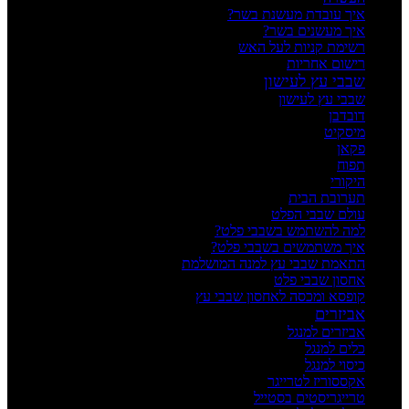
איך עובדת מעשנת בשר?
איך מעשנים בשר?
רשימת קניות לעל האש
רישום אחריות
שבבי עץ לעישון
שבבי עץ לעישון
דובדבן
מיסקיט
פקאן
תפוח
היקורי
תערובת הבית
עולם שבבי הפלט
למה להשתמש בשבבי פלט?
איך משתמשים בשבבי פלט?
התאמת שבבי עץ למנה המושלמת
אחסון שבבי פלט
קופסא ומכסה לאחסון שבבי עץ
אביזרים
אביזרים למנגל
כלים למנגל
כיסוי למנגל
אקססוריז לטרייגר
טרייגריסטים בסטייל