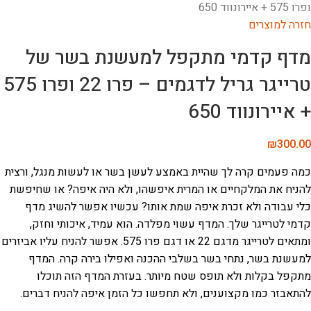
ופרו 575 + איירונווד 650
חזרה למוצרים
מדף קדמי מתקפל למעשנת בשר של
טרייגר גריל לדגמים – פרו 22 ופרו 575
+ איירונווד 650
₪
300.00
כמה פעמים קרה לך שהיית באמצע לעשן בשר או לעשות מנגל, ורצית
להניח את המלקחיים או המרית איפשהו, ולא היה איפה? או שחיפשת
כלי עבודה ולא זכרת איפה שמת אותו? עכשיו אפשר להשיג מדף
קדמי לטרייגר שלך. המדף עשוי מפלדה. הוא עמיד, איכותי וחזק,
ומתאים לטרייגר מדגם 22 או דגם פרו 575. אפשר להניח עליו אביזרים
למעשנת בשר, נתחי בשר בשלבי ההכנה ואפילו בירה קרה. המדף
מתקפל בקלות ולא תופס שטח מיותר. בעזרת המדף הזה תוכלו
להתאבזר כמו מקצוענים, ולא תחפשו כל הזמן איפה להניח דברים.