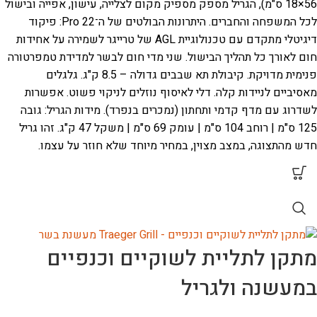
56×18 ס"מ), הגריל מספק מספיק מקום לצלייה, עישון, אפייה ובישול
לכל המשפחה והחברים.
היתרונות הבולטים של ה־Pro 22:
פיקוד
דיגיטלי מתקדם עם טכנולוגיית AGL של טרייגר לשמירה על אחידות
חום לאורך כל תהליך הבישול.
שני מדי חום לבשר למדידת טמפרטורה
פנימית מדויקת.
קיבולת תא שבבים גדולה – 8.5 ק"ג.
גלגלים
מאסיביים לניידות קלה.
דלי לאיסוף נוזלים לניקוי פשוט.
אפשרות
לשדרוג עם מדף קדמי ותחתון (נמכרים בנפרד).
מידות הגריל: גובה
125 ס"מ | רוחב 104 ס"מ | עומק 69 ס"מ | משקל 47 ק"ג.
זהו גריל
חדש מהתצוגה, במצב מצוין, במחיר מיוחד שלא חוזר על עצמו.
מתקן לתליית לשוקיים וכנפיים
במעשנה ולגריל