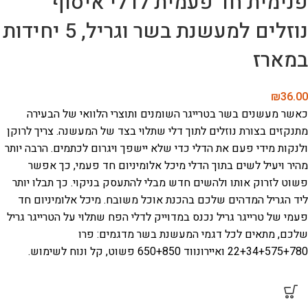
פנימית חד פעמית לדלי איסוף
נוזלים למעשנת בשר וגריל, 5 יחידות
במארז
₪
36.00
כאשר מעשנים בשר בטרייגר השומנים ותוצרי הלוואי של הבעירה
מתנקזים בצורת נוזלים לתוך דלי שתלוי בצד של המעשנה. צריך לרוקן
ולנקות מידי פעם את הדלי כדי שלא יישפך ויגרום לכתמים. הרבה יותר
מהיר ויעיל לשים בתוך הדלי מיכל אלומיניום חד פעמי, כך אפשר
פשוט לזרוק אותו ולהשים חדש מבלי להתעסק בניקוי. כך תבלו יותר
ליד הגריל המדהים שלכם בהכנת אוכל משובח. מיכל אלומיניום חד
פעמי של טרייגר גריל נכנס במדוייק לדלי הפח שתלוי על הטרייגר גריל
שלכם, מתאים לכל דגמי המעשנת בשר מדגמים: פרו
22+34+575+780 ואיירונווד 650+850
פשוט, קל ונוח לשימוש.