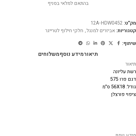
בהתאם למלאי בסניף
מק"ט:
12A-HDW0452
קטגוריות:
אביזרים למנגל
,
חלקי חילוף לטרייגר
שיתוף:
תיאור
מידע נוסף
משלוחים
תיאור
רשת עליונה
דגם פרו 575
גודל: 56X18 ס"מ
ציפוי פורצלן
מידע נוסף