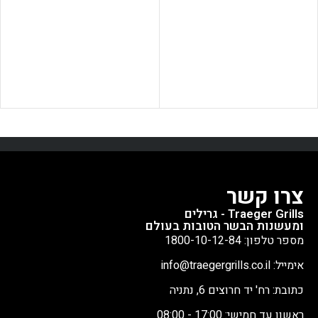
בעוד שהטכנולוגיה של טרייגר
פורצלן והטכנולוגיה החדשנית של
מבטיחה פיזור חום אחיד. שילוב
Traeger מבטיח פיזור חום עקבי
זה מביא לארוחות מבושלות
על פני משטח הצלייה. החום
בצורה מושלמת עם סימני צריבה
האחיד הזה עוזר להימנע
יפים בכל פעם. בנוסף, הסורגים
מנקודות חמות, ומבטיח שכל
הללו עמידים מאוד, עמידים בפני
סנטימטר מהשבכה מבשל מזון
חלודה, קורוזיה והכתמה. עם
באופן שווה, וכתוצאה מכך
תחזוקה מינימלית, הם שומרים על
ארוחות טעימות באופן עקבי. כמו
המראה הנקי שלהם למשך שנים
כן, ציפוי הפורצלן מבטיח משטח
של הנאה מהצלייה. בסך הכל,
מונע הידבקות של מזון, גם בעת
רשתות הגריל מצופות הפורצלן
בישול בטמפרטורות גבוהות.
של Traeger מציעות נוחות,
רשתות אלו עמידות בפני חלודה,
צרו קשר
ביצועים מעולים ואריכות ימים, מה
קורוזיה וכתמים, מאריכים את
Traeger Grills - גרילים
שהופך אותן לתכונה בולטת של
תוחלת החיים שלהם ומשמרים
ומעשנות הבשר הטובות בעולם
גריל Ironwood עבור חוויות
אותם עם תחזוקה מינימלית.
מספר טלפון: 1800-10-12-84
בישול בלתי נשכחות בחוץ.
רשתות עם ציפוי פורצלן עמידות
בפני צלייה בטמפרטורה גבוהה,
אימייל: info@traegergrills.co.il
תוך שמירה על שלמות ועמידות
כתובת: רח' יד חרוצים 6, נתניה
לאורך זמן.
ראשון עד חמישי: 17:00 - 08:00