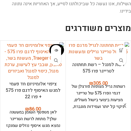
השילוח, אנו נעשה כל שביכולתנו לסייע, אך האחריות אינה נתונה
בידינו.
מוצרים משודרגים
אזל המ
לאי
רשת למנגל – רשת תחתונה
לטרייגר פרו 575
₪
305.00
ציפוי אלומיניום חד פעמי
רשתות גריל מצופות פורצלן של
למגש האיסוף לדגם פרו 575
דגמי הפרו 575 של טרייגר
+ פרו 22
מציעות ביצועי בישול מעולים,
ניקוי קל יותר ועמידות מוגברת,
₪
86.00
לאן מטפטף השומן במעשנה
מה שהופך אותן לבחירה
שלך? מתחת לרשת הטרייגר
פופולרית בקרב חובבי גריל.
נמצא מגש איסוף נוזלים שמנקז
הציפוי נותן לנו משטח מונע