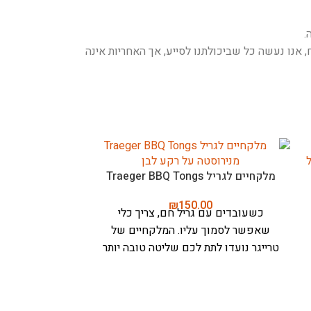
.
אנו נעשה כל שביכולתנו לסייע, אך האחריות אינה
מלקחיים לגריל Traeger BBQ Tongs
₪
150.00
כשעובדים עם גריל חם, צריך כלי
שאפשר לסמוך עליו. המלקחיים של
טרייגר נועדו לתת לכם שליטה טובה יותר
בזמן הצלייה, העישון וההגשה בגריל - בלי
להפיל, למעוך או להתעסק יותר מדי עם
האוכל.