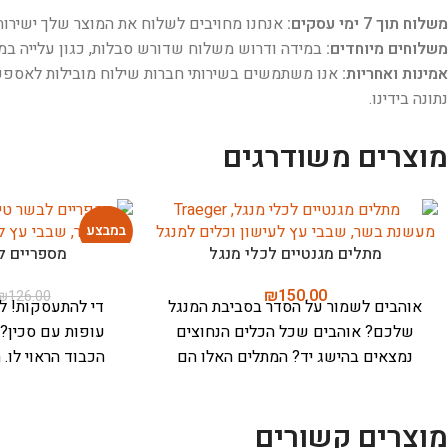
משלוח תוך 7 ימי עסקים:
אנחנו מחויבים לשלוח את המוצר שלך ישירות 
משלוחים מיוחדים:
במידה ודרוש משלוח שדורש סבלות, כגון עלייה במד
אמינות ואחריות:
אנו משתמשים בשירותי חברות שילוח מובילות לאספקת 
נתונה בידינו.
מוצרים משודרגים
במבצע
מתלים מגנטיים לכלי מנגל
מספריים ל
₪
150.00
₪
126.00
אוהבים לשמור על הסדר בסביבת המנגל
די להתעסקות! ל
שלכם? אוהבים שכל הכלים הנחוצים
עופות עם סכין? 
נמצאים בהישג יד? המתלים האלו הם
הכבוד הראוי לו.
בשבילכם. מתלים העשויים מסגסוגת
ולגריל מעולם לא ה
אלומיניום, ומצופים בטיטניום, עם מגנט
המספריים החזקות 
מוצרים קשורים
חזק במיוחד, עמידים בפני נזקי מזג
טרייגר תוכל לגזור