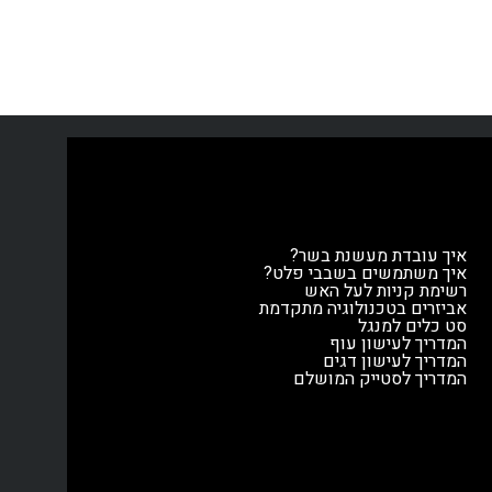
את הרשתות בצו
בלאגן, והופך את העבודה לפשוטה
הפלדה ולא תה
ויעילה.
עוצבה במיוחד לנ
עם חריצים ברו
על מל
איך עובדת מעשנת בשר?
איך משתמשים בשבבי פלט?
רשימת קניות לעל האש
אביזרים בטכנולוגיה מתקדמת
סט כלים למנגל
המדריך לעישון עוף
המדריך לעישון דגים
המדריך לסטייק המושלם