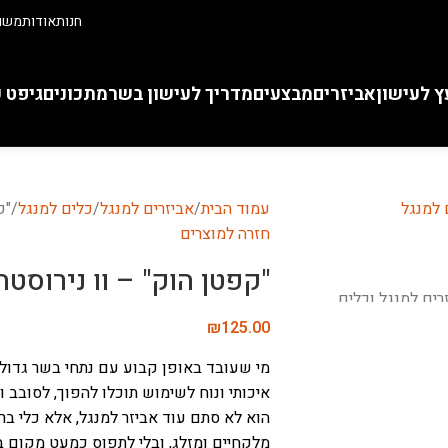
חנות
אודות
משוו
ץ לעישון
אביזרים
מבצעים
מדריך לעישון בשר
מתכונים
גיפט 
עמוד הבית
אביזרים למנגל
כלים למנגל
"ק
חזרה למוצרים
"קפטן הוק" – וו נירוסטה
₪
125.00
מי שעובד באופן קבוע עם נתחי בשר גדולים
איכותי ונוח לשימוש תוכלו להפוך, לסובב ו
הוא לא סתם עוד אביזר למנגל, אלא כלי בר
מלקחיים ומזלג, ובלי לתפוס כמעט מקום ב