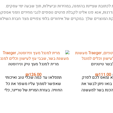
לכתובת שציינת בהזמנה, במהירות וביעילות, תוך שבעה ימי עסקים.
רגות, אנא פנו אלינו לקבלת פרטים נוספים לגבי מחירים וזמני אספקה
המוצרים שלך. במקרים של איחורים בלתי צפויים מצד חברת השילוח, 
בשר טיטניום
מרית למנגל מעץ טיק ונירוסטה
₪
126.00
₪
111.00
א נמאס לכם לפרק
תתפלאו עד כמה שכלי טוב ואיכותי
בואו ניתן לבשר את
שאפשר לסמוך עליו משפר את כל
 הכנת בשר למעשנה
החוויה. בעזרת המרית של טרייגר, כלי
יתה קלה יותר. בעזרת
חובה בכל גריל או מעשנת בשרים תוכלו
והעמידות במיוחד של
לשלוט בנתחים שלכם: להזיז, להפוך או
 בשר ועצמות בקלות.
להרים, ללא קושי. המרית של טרייגר