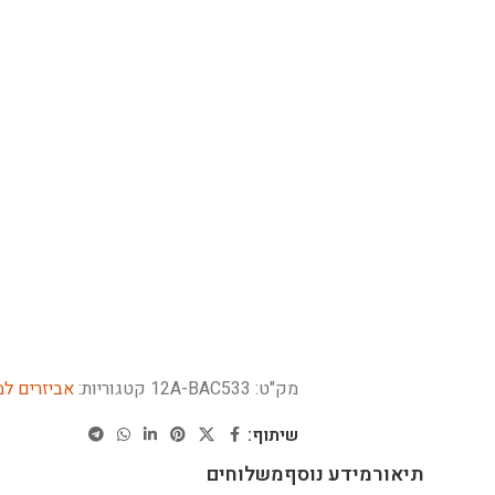
מק"ט:
12A-BAC533
קטגוריות:
אביזרים למ
שיתוף:
תיאור
מידע נוסף
משלוחים