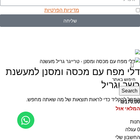
אני מאשר/ת שקראתי את
מדיניות הפרטיות
שליחה
Ⓒ כל הזכויות שמורות לאל הארץ בע"מ. Produced by
webzilla
דלי מפח עם מכסה ומסנן למעשנת
בשר וגריל
Search
התחל להקליד כדי לראות תוצאות של מה שאתה מחפש.
₪
170.00
המלאי אזל
חנות
0
עגלה
החשבון שלי