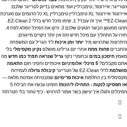
הטרייגר: איירונווד, טימברליין ועוד
מתאים בדיוק לטרייגר שלכם:
איירונווד
איירונווד XL
טימברליין
טימברליין XL
כל הדגמים עם מערכת
EZ-Clean™
איך זה עובד?
1. שימו מיכל חדש בדלי EZ-Clean
2.
תהנו ממעשן הבשר הטעים שלכם
3. זרקו את המיכל המלא לפח
4.
חזרו על התהליך עם מיכל חדש
זהו! אין יותר ניקויים מייגעים.
היתרונות שתרגישו מיד
יותר זמן איכות
ליד הגריל עם המשפחה
והחברים
פחות מתח
אחרי יום גרילינג מושלם
נקיון מקסימלי
בלי
מאמץ
חיסכון במים
ובחומרי ניקוי
גריל שנראה תמיד כמו חדש
מה
אתם מקבלים?
5 מיכלי אלומיניום
איכותיים וחסיני חום
התאמה
מושלמת
לדלי EZ-Clean של הטרייגר
קיבולת גדולה
לעמידות
מקסימלית בין החלפות
איכות פרימיום
שמבטיחה אמינות מלאה
---
אז תפסיקו לנקות - התחילו ליהנות!
הזמינו עכשיו את חבילת 5
המיכלים ותגלו איך עישון בשר אמור להרגיש - כיף טהור בלי הטרחה!