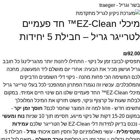
מיכלי EZ-Clean™ חד פעמיים
לטרייגר גריל – חבילת 5 יחידות
₪
92.00
תפסיקו לבזבז זמן על ניקוי - התחילו ליהנות יותר מהגרילינג!
כל חובב
גריל ועישון מכיר את הבעיה: אחרי יום מושלם ליד המעשנה, מחכה
לכם המשימה הכי פחות מהנה - ניקוי דלי השומנים הדביקים
והמלוכלכים. עכשיו זה נגמר!
הפתרון המהפכני לכל בעלי טרייגר גריל
מיכלי EZ-Clean™ החד פעמיים שלנו הם שינוי חיים אמיתי. במקום
לבלות שעות על קרצוף וניקוי, פשוט תזרקו את המיכל המלוכלך
ותשימו חדש - וזהו!
למה זה המוצר שחסר לכם?
חוסך זמן יקר
-
במקום 15-20 דקות של ניקוי מייגע, תסיימו תוך 10 שניות
נוח ומעשי
- נכנס בדיוק למידות דלי EZ-Clean של הטרייגר שלכם
עמידות
מקסימלית
- עשוי מאלומיניום קל וחסין חום איכותי
גודל
- חבילת 5
מיכלים גדולים = יותר זמן בין החלפות
עובד מושלם
- תואם לכל דגמי