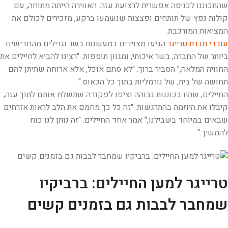
שהתכוננו לכניסה אפשרית לרצועת עזה. האווירה הייתה מתוחה, עם
קולות נפץ של תותחים ופצצות שנשמעו ברקע, מזכירים לכולם את
המציאות המורכבת.
עובדי חברת טרייגר
הגיעו מצוידים במעשנות בשר וגרילים מהחדישים
ביותר של החברה, בשר איכותי, ומגוון תוספות. "רצינו להביא לחיילים את
החוויה המלאה," הסביר ברוך. "לא סתם אוכל, אלא ארוחה שתיתן להם
תחושה של בית, של נורמליות בתוך כל הכאוס."
החיילים, שהיו בכוננות גבוהה וציפו לפקודה שתשלח אותם לתוך עזה,
קיבלו את היוזמה בהתרגשות. "זה כל כך מחמם את הלב לראות אזרחים
שבאים במיוחד בשבילנו," אמר אחד החיילים. "זה נותן לנו כוח
להמשיך."
טרייגר למען החיילים: ברביקיו
שמחבר לבבות גם בזמנים קשים