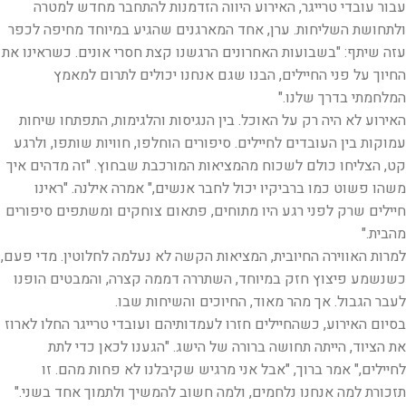
עבור עובדי טרייגר, האירוע היווה הזדמנות להתחבר מחדש למטרה
ולתחושת השליחות. ערן, אחד המארגנים שהגיע במיוחד מחיפה לכפר
עזה שיתף: "בשבועות האחרונים הרגשנו קצת חסרי אונים. כשראינו את
החיוך על פני החיילים, הבנו שגם אנחנו יכולים לתרום למאמץ
המלחמתי בדרך שלנו."
האירוע לא היה רק על האוכל. בין הנגיסות והלגימות, התפתחו שיחות
עמוקות בין העובדים לחיילים. סיפורים הוחלפו, חוויות שותפו, ולרגע
קט, הצליחו כולם לשכוח מהמציאות המורכבת שבחוץ. "זה מדהים איך
משהו פשוט כמו ברביקיו יכול לחבר אנשים," אמרה אילנה. "ראינו
חיילים שרק לפני רגע היו מתוחים, פתאום צוחקים ומשתפים סיפורים
מהבית."
למרות האווירה החיובית, המציאות הקשה לא נעלמה לחלוטין. מדי פעם,
כשנשמע פיצוץ חזק במיוחד, השתררה דממה קצרה, והמבטים הופנו
לעבר הגבול. אך מהר מאוד, החיוכים והשיחות שבו.
בסיום האירוע, כשהחיילים חזרו לעמדותיהם ועובדי טרייגר החלו לארוז
את הציוד, הייתה תחושה ברורה של הישג. "הגענו לכאן כדי לתת
לחיילים," אמר ברוך, "אבל אני מרגיש שקיבלנו לא פחות מהם. זו
תזכורת למה אנחנו נלחמים, ולמה חשוב להמשיך ולתמוך אחד בשני."