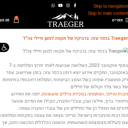
Skip to navigation
Skip to main content
0
תפריט
0.00
₪
Traeger בכפר עזה: ברביקיו של תקווה למען חיילי צה"ל
פתח 
בסוף אוקטובר 2023, כשלושה שבועות לאחר פרוץ המלחמה ב-7
באוקטובר, התקיים אירוע יוצא דופן בכפר עזה. בזמן שהיישוב עמד
ריק מתושביו שפונו בשל המצב הביטחוני, התמלאו רחובותיו בניחוחות
של בשר צלוי וקולות של חיילים.
חברת טרייגר, המתמחה במכירת גרילים ומעשנות
, יזמה את האירוע
הייחודי. ברוך, אילנה וערן, עובדי החברה, הובילו את המיזם שנועד
להרים את המורל הן של החיילים והן של עובדי החברה עצמה.
כמו רבות מהחברות בישראל, טרייגר מצאה את עצמה בתקופת המלחמה
עם פעילות מצומצמת משמעותית. ההאטה הכלכלית הורגשה היטב, אך