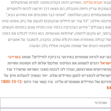
עבור
חברת טרייגר
, האירוע היווה נקודת מפנה. למרות שהפעילות
העסקית עדיין הייתה מוגבלת, הם מצאו דרך חדשה להיות רלוונטיים
ומשמעותיים בזמן המלחמה. "אנחנו כבר מתכננים את האירוע הבא,"
סיכמה אילנה. "כל עוד יש חיילים שזקוקים לטעם של בית, אנחנו נהיה
שם בשבילם." אירוע הברביקיו בכפר עזה הוכיח שגם בזמנים הקשים
ביותר, יש מקום ליוזמה, יצירתיות ואנושיות. הוא הזכיר לכולנו את כוחה
של קהילה מאוחדת ואת היכולת שלנו, כחברה, להתגבר על אתגרים
ולמצוא רגעים של שמחה ותקווה אפילו בלב הסערה.
גם יצא להיות שותפים באירועי ברביקיו לחיילים? אנחנו
בטרייגר
ישראל
רוצים לשמוע את הסיפור שלכם! שלחו לנו תמונות וחוויות
מהאירועים שארגנתם, ועזרו לנו לבנות מאגר השראה שיעודד עוד
ישראלים להתגייס למען החיילים שלנו. יחד נמשיך להעלות חיוך על
פניהם של החיילים ששומרים עלינו. צרו קשר עוד היום
1800-10-12-
84