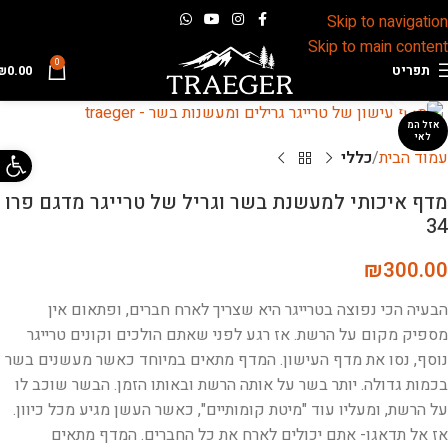
Skip to navigation
Skip to main content
0
תפריט
0.00
₪
לחץ להגדלה
אזל המ
לאי
פתח 
עמוד הבית
כללי
מדף איכותי למעשנת בשר וגריל של טרייגר מדגם פרו
34
₪
300.00
הבעיה הכי נפוצה בטרייגר היא שצריך לארח חברים, ופתאום אין
מספיק מקום על הרשת. אז רגע לפני שאתם הולכים וקונים טרייגר
נוסף, נסו את מדף העישון. המדף מתאים במיוחד כאשר מעשנים בשר
בכמות גדולה. יותר בשר על אותה הרשת ובאותו הזמן. הבשר שוכב לו
על הרשת, ומעליו עוד "מיטת קומותיים", כאשר העשן מגיע מכל כיוון.
אז אל תדאגו- אתם יכולים לארח את כל החברים. המדף מתאים