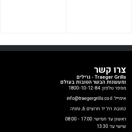
הזמינו את החברים...כי הגיע זמן
לתוצאות הטובות ביותר. מוצר
לחגיגת צלעות.
אין כמו עישון
חובה לכל אוהבי הפולקע על
בשרים על גריל של טרייגר.
האש.
צרו קשר
Traeger Grills - גרילים
ומעשנות הבשר הטובות בעולם
מספר טלפון: 1800-10-12-84
אימייל: info@traegergrills.co.il
כתובת: רח' יד חרוצים 6, נתניה
ראשון עד חמישי: 17:00 - 08:00
שישי עד 13:30