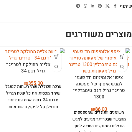
שיתוף:
מוצרים משודרגים
רשת צלייה מחולקת לטרייגר
גריל דגם 34
ציפוי אלומיניום חד פעמי
₪
355.00
למגש איסוף של מעשנה
ערכה הכוללת שתי רשתות למנגל
טרייגר גריל דגם טימברליין
שיחד מכסות את כל שטח הגריל
1300
מדגם 34. רשת אחת עם ציפוי
פורצלן קל לניקוי, ורשת אחת
₪
86.00
השומנים והנוזלים שמטפטפים
כבדה ומאסיבית עשויה ברזל
מהבשר שבטרייגר מגיעים למגש
יצוק. התכונות של הברזל היצוק
הנוזלים ומתנקזים החוצה לתוך
מאפשרות אגירת חום ופיזור