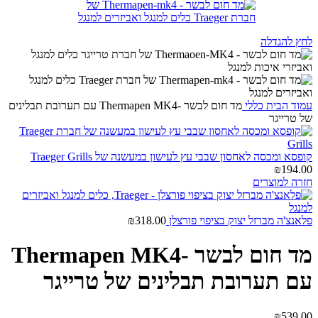
לחץ להגדלה
עמוד הבית
כללי
מד חום לבשר -Thermapen MK4 עם תערובת תבלינים
של טרייגר
קופסא ומכסה לאחסון שבבי עץ לעישון במעשנה של Traeger Grills
₪
194.00
חזרה למוצרים
פלאנצ'ה מברזל יצוק בציפוי פורצלן
318.00
₪
מד חום לבשר -Thermapen MK4
עם תערובת תבלינים של טרייגר
₪
539.00