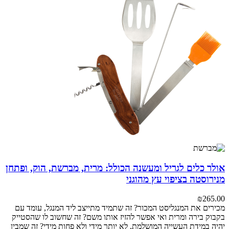
אולר כלים לגריל ומעשנה הכולל: מרית, מברשת, הוק, ופתחן
מנירוסטה בציפוי עץ מהוגני
₪
265.00
מכירים את המנגליסט המכור? זה שתמיד מתייצב ליד המנגל, עומד עם
בקבוק בירה ומרית ואי אפשר להזיז אותו משם? זה שחשוב לו שהסטייק
יהיה במידת העשייה המושלמת, לא יותר מידי ולא פחות מידי? זה שמבין