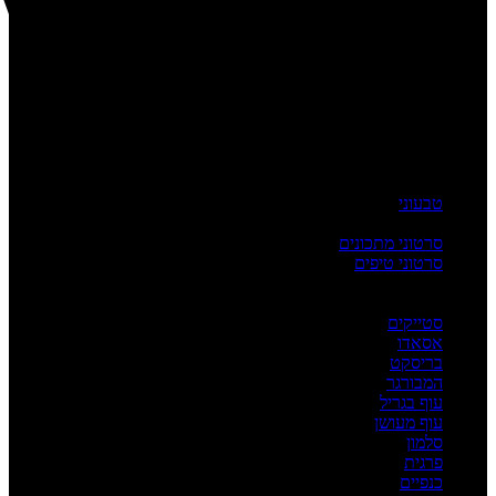
טבעוני
העשרה
סרטוני מתכונים
סרטוני טיפים
מדריכים
לפי מנה
סטייקים
אסאדו
בריסקט
המבורגר
עוף בגריל
עוף מעושן
סלמון
פרגית
כנפיים