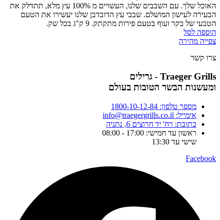
האוכל שלך. עם השבבים שלנו, העשויים מ 100% עץ מלא, תתדלק את
הבעירה לעישון המושלם. שבבי עץ הדובדבן שלנו יעשירו את הטעם
הטבעי של בקר ועוף בטעם פירות מתקתק. 9 ק"ג בכל שק.
הוספה לסל
צפייה מהירה
צרו קשר
Traeger Grills - גרילים
ומעשנות הבשר הטובות בעולם
מספר טלפון: 1800-10-12-84
אימייל: info@traegergrills.co.il
כתובת: רח' יד חרוצים 6, נתניה
ראשון עד חמישי: 17:00 - 08:00
שישי עד 13:30
Facebook