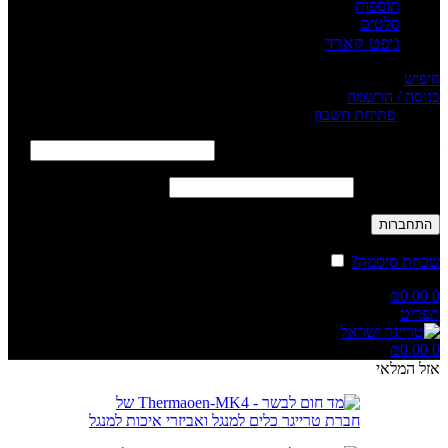
תוספות
סלטים
גיפט קארד
חיפוש
כניסה / הרשמה
Sign in
פתיחת חשבון
שם משתמש או כתובת אימייל
*
חובה
סיסמה
*
חובה
התחברות
שכחת סיסמה?
זכור אותי
₪
0.00
0
תפריט
₪
0.00
0
אזל המלאי