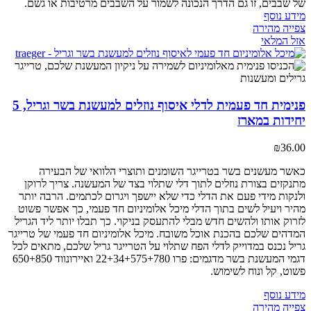
של שבבים, זו גם הדרך הנכונה לשמור על השבבים מרטיבות או גשם.
מידע נוסף
צפייה מהירה
אזל המלאי
פנימית חד פעמית לדלי איסוף נוזלים למעשנת בשר וגריל, 5
יחידות במארז
₪
36.00
כאשר מעשנים בשר בטרייגר השומנים ותוצרי הלוואי של הבעירה
מתנקזים בצורת נוזלים לתוך דלי שתלוי בצד של המעשנה. צריך לרוקן
ולנקות מידי פעם את הדלי כדי שלא יישפך ויגרום לכתמים. הרבה יותר
מהיר ויעיל לשים בתוך הדלי מיכל אלומיניום חד פעמי, כך אפשר פשוט
לזרוק אותו ולהשים חדש מבלי להתעסק בניקוי. כך תבלו יותר ליד הגריל
המדהים שלכם בהכנת אוכל משובח. מיכל אלומיניום חד פעמי של טרייגר
גריל נכנס במדוייק לדלי הפח שתלוי על הטרייגר גריל שלכם, מתאים לכל
דגמי המעשנת בשר מדגמים: פרו 22+34+575+780 ואיירונווד 650+850
פשוט, קל ונוח לשימוש.
מידע נוסף
צפייה מהירה