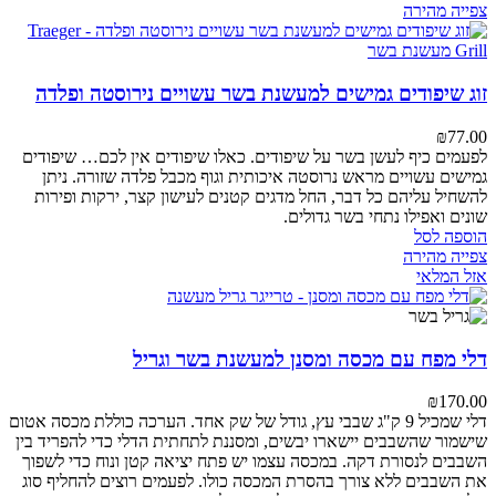
צפייה מהירה
זוג שיפודים גמישים למעשנת בשר עשויים נירוסטה ופלדה
₪
77.00
לפעמים כיף לעשן בשר על שיפודים.
כאלו שיפודים אין לכם…
שיפודים
גמישים עשויים מראש נרוסטה איכותית וגוף מכבל פלדה שזורה.
ניתן
להשחיל עליהם כל דבר, החל מדגים קטנים לעישון קצר, ירקות ופירות
שונים ואפילו נתחי בשר גדולים.
הוספה לסל
צפייה מהירה
אזל המלאי
דלי מפח עם מכסה ומסנן למעשנת בשר וגריל
₪
170.00
דלי שמכיל 9 ק"ג שבבי עץ, גודל של שק אחד.
הערכה כוללת מכסה אטום
שישמור שהשבבים יישארו יבשים, ומסננת לתחתית הדלי כדי להפריד בין
השבבים לנסורת דקה.
במכסה עצמו יש פתח יציאה קטן ונוח כדי לשפוך
את השבבים ללא צורך בהסרת המכסה כולו.
לפעמים רוצים להחליף סוג