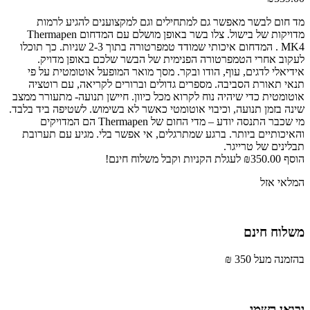
מד חום לבשר מאפשר גם למתחילים וגם למקצוענים להגיע לרמות
מדויקות של בישול. צלו בשר באופן מושלם עם המדחום Thermapen
MK4 . המדחום איכותי שמודד טמפרטורה בתוך 2-3 שניות. כך תוכלו
לעקוב אחרי הטמפרטורה הפנימית של הבשר שלכם באופן מדויק.
אידיאלי לדגים, עוף, הודו ובקר. מסך מואר המופעל אוטומטית על פי
תנאי תאורת הסביבה. מספרים גדולים וברורים לקריאה, עם רוטציה
אוטומטית כדי שיהיה נוח לקרוא מכל כיוון. חיישן תנועה- מתעורר ממצב
שינה בזמן תנועה, וכיבוי אוטומטי כאשר לא בשימוש. לשטיפה ביד בלבד.
מי שכבר התנסה יודע – מדי החום של Thermapen הם המדויקים
והאיכותיים ביותר. ברגע שמתרגלים, אי אפשר בלי. מגיע עם תערובת
תבלינים של טרייגר.
הוסף
350.00
₪
לעגלת הקניות וקבל משלוח חינם!
המלאי אזל
משלוח חינם
בהזמנה מעל 350 ₪
יבואן רשמי