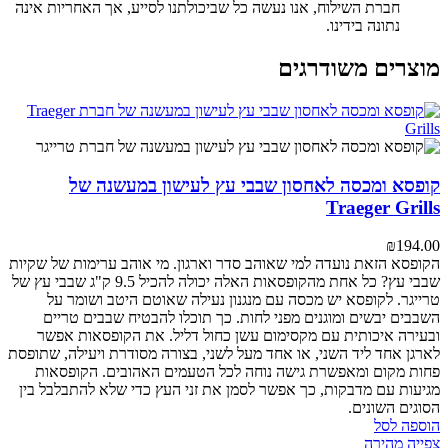
חברת השילוח, אנו נעשה כל שביכולתנו לסייע, אך האחריות אינה
נתונה בידינו.
מוצרים משודרגים
קופסא ומכסה לאחסון שבבי עץ לעישון במעשנה של
Traeger Grills
₪
194.00
הקופסא הזאת נועדה למי שאוהב סדר וארגון. מי אוהב ערימות של שקיות
שבבי עץ? כל אחת מהקופסאות האלה יכולה להכיל 9.5 ק"ג שבבי עץ של
טרייגר. לקופסא יש מכסה עם מנגנון נעילה שאוטם היטב ושומר על
השבבים יבשים ומוגנים מפני לחות. כך תוכלו להבטיח שבבים טריים
ובעירה איכותית עם מקסימום עשן כחול דליל. את הקופסאות אפשר
לארגן אחד ליד השני, או אחד מעל לשני, בצורה מסודרת ויעילה, שתופסת
פחות מקום ומאפשרת גישה נוחה לכל הטעמים האהובים. הקופסאות
מגיעות עם מדבקות, כך אפשר לסמן את זני העץ כדי שלא להתבלבל בין
הסוגים השונים.
הוספה לסל
צפייה מהירה