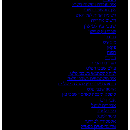
איך עובדת מעשנת בשר?
איך מעשנים בשר?
רשימת קניות לעל האש
רישום אחריות
שבבי עץ לעישון
שבבי עץ לעישון
דובדבן
מיסקיט
פקאן
תפוח
היקורי
תערובת הבית
עולם שבבי הפלט
למה להשתמש בשבבי פלט?
איך משתמשים בשבבי פלט?
התאמת שבבי עץ למנה המושלמת
אחסון שבבי פלט
קופסא ומכסה לאחסון שבבי עץ
אביזרים
אביזרים למנגל
כלים למנגל
כיסוי למנגל
אקססוריז לטרייגר
טרייגריסטים בסטייל