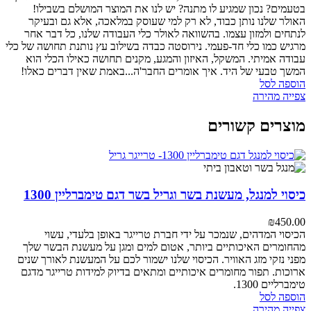
בטעמים?
נכון שמגיע לו מתנה? יש לנו את המוצר המושלם בשבילו!
האולר שלנו נותן כבוד, לא רק למי שעוסק במלאכה, אלא גם ובעיקר
לנתחים ולמזון עצמו.
בהשוואה לאולר כלי העבודה שלנו, כל דבר אחר
מרגיש כמו כלי חד-פעמי.
נירוסטה כבדה בשילוב עץ נותנת תחושה של כלי
עבודה אמיתי.
המשקל, האיזון והמגע, מקנים תחושה כאילו הכלי הוא
המשך טבעי של היד.
איך אומרים החבר'ה...באמת שאין דברים כאלו!
הוספה לסל
צפייה מהירה
מוצרים קשורים
כיסוי למנגל, מעשנת בשר וגריל בשר דגם טימברליין 1300
₪
450.00
הכיסוי המדהים, שנמכר על ידי חברת טרייגר באופן בלעדי, עשוי
מהחומרים האיכותיים ביותר, אטום למים ומגן על מעשנת הבשר שלך
מפני נזקי מזג האוויר. הכיסוי שלנו ישמור לכם על המעשנת לאורך שנים
ארוכות. תפור מחומרים איכותיים ומתאים בדיוק למידות טרייגר מדגם
טימברליים 1300.
הוספה לסל
צפייה מהירה