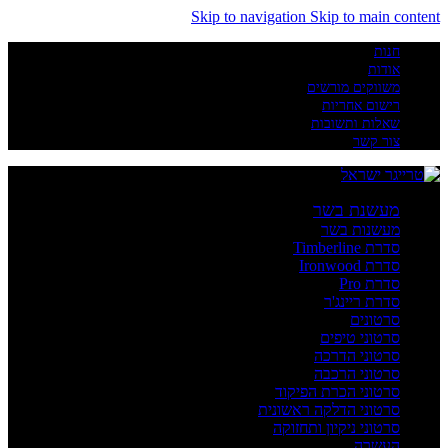
Skip to navigation
Skip to main content
חנות
אודות
משווקים מורשים
רישום אחריות
שאלות ותשובות
צור קשר
מעשנת בשר
מעשנות בשר
סדרת Timberline
סדרת Ironwood
סדרת Pro
סדרת ריינג'ר
סרטונים
סרטוני טיפים
סרטוני הדרכה
סרטוני הרכבה
סרטוני הכרת הפיקוד
סרטוני הדלקה ראשונית
סרטוני ניקיון ותחזוקה
העשרה