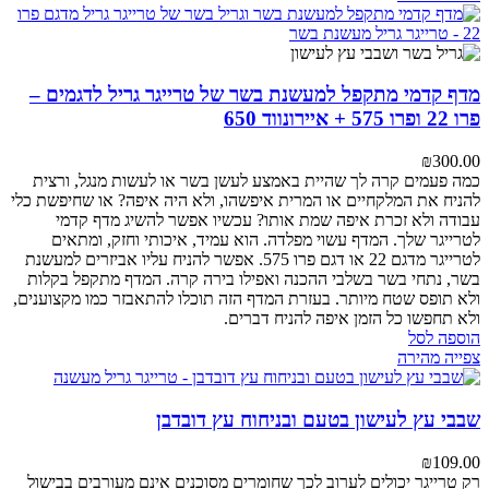
מדף קדמי מתקפל למעשנת בשר של טרייגר גריל לדגמים –
פרו 22 ופרו 575 + איירונווד 650
₪
300.00
כמה פעמים קרה לך שהיית באמצע לעשן בשר או לעשות מנגל, ורצית
להניח את המלקחיים או המרית איפשהו, ולא היה איפה? או שחיפשת כלי
עבודה ולא זכרת איפה שמת אותו? עכשיו אפשר להשיג מדף קדמי
לטרייגר שלך. המדף עשוי מפלדה. הוא עמיד, איכותי וחזק, ומתאים
לטרייגר מדגם 22 או דגם פרו 575. אפשר להניח עליו אביזרים למעשנת
בשר, נתחי בשר בשלבי ההכנה ואפילו בירה קרה. המדף מתקפל בקלות
ולא תופס שטח מיותר. בעזרת המדף הזה תוכלו להתאבזר כמו מקצוענים,
ולא תחפשו כל הזמן איפה להניח דברים.
הוספה לסל
צפייה מהירה
שבבי עץ לעישון בטעם ובניחוח עץ דובדבן
₪
109.00
רק טרייגר יכולים לערוב לכך שחומרים מסוכנים אינם מעורבים בבישול