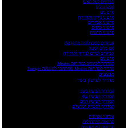
תבלינים לעל האש
חלקי חילוף
סרטונים
סרטוני ניקיון ותחזוקה
סרטוני אביזרים
סרטוני טיפים
סרטוני תדמית
העשרה
אביזרים בטכנולוגיה מתקדמת
סט כלים למנגל
אביזרים וכלים לניקיון ותחזוקה
סרטונים
המדריך לשימוש במד חום Meater
מדריך למד חום Meater שמתחבר למעשנה Traeger
מבצעים
מדריך לעישון בשר
מדריכים
המדריך לעישון בשר
המדריך לעישון עוף
המדריך לעישון דגים
המדריך לסטייק המושלם
אירועים וסדנאות
אירועי טעימות
סדנאות למתחילים
סדנאות למתקדמים