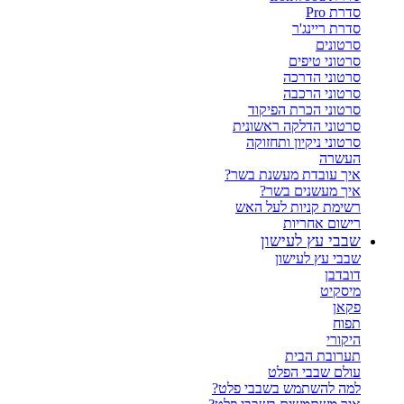
סדרת Pro
סדרת ריינג'ר
סרטונים
סרטוני טיפים
סרטוני הדרכה
סרטוני הרכבה
סרטוני הכרת הפיקוד
סרטוני הדלקה ראשונית
סרטוני ניקיון ותחזוקה
העשרה
איך עובדת מעשנת בשר?
איך מעשנים בשר?
רשימת קניות לעל האש
רישום אחריות
שבבי עץ לעישון
שבבי עץ לעישון
דובדבן
מיסקיט
פקאן
תפוח
היקורי
תערובת הבית
עולם שבבי הפלט
למה להשתמש בשבבי פלט?