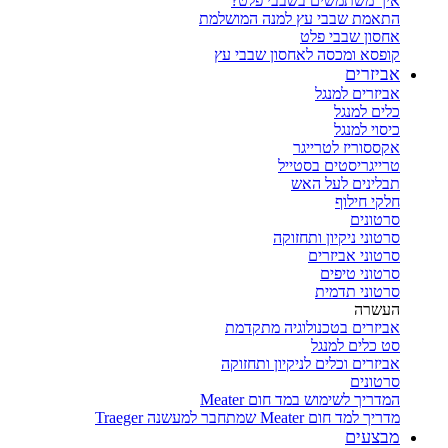
איך משתמשים בשבבי פלט?
התאמת שבבי עץ למנה המושלמת
אחסון שבבי פלט
קופסא ומכסה לאחסון שבבי עץ
אביזרים
אביזרים למנגל
כלים למנגל
כיסוי למנגל
אקססוריז לטרייגר
טרייגריסטים בסטייל
תבלינים לעל האש
חלקי חילוף
סרטונים
סרטוני ניקיון ותחזוקה
סרטוני אביזרים
סרטוני טיפים
סרטוני תדמית
העשרה
אביזרים בטכנולוגיה מתקדמת
סט כלים למנגל
אביזרים וכלים לניקיון ותחזוקה
סרטונים
המדריך לשימוש במד חום Meater
מדריך למד חום Meater שמתחבר למעשנה Traeger
מבצעים