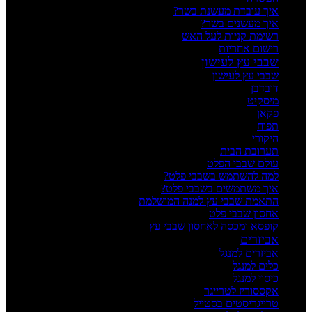
איך עובדת מעשנת בשר?
איך מעשנים בשר?
רשימת קניות לעל האש
רישום אחריות
שבבי עץ לעישון
שבבי עץ לעישון
דובדבן
מיסקיט
פקאן
תפוח
היקורי
תערובת הבית
עולם שבבי הפלט
למה להשתמש בשבבי פלט?
איך משתמשים בשבבי פלט?
התאמת שבבי עץ למנה המושלמת
אחסון שבבי פלט
קופסא ומכסה לאחסון שבבי עץ
אביזרים
אביזרים למנגל
כלים למנגל
כיסוי למנגל
אקססוריז לטרייגר
טרייגריסטים בסטייל