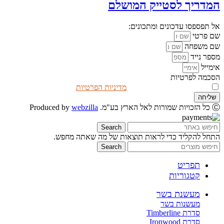
המדריך לסטייק המושלם
אל תפספסו עדכונים ומתכונים:
שם פרטי
שם משפחה
מספר נייד
אימייל
הסכמה לפרטיות
אני מאשר/ת שקראתי את
מדיניות הפרטיות
שליחה
Ⓒ כל הזכויות שמורות לאל הארץ בע"מ. Produced by
webzilla
Search
התחל להקליד כדי לראות תוצאות של מה שאתה מחפש.
Search
תפריט
קטגוריות
מעשנת בשר
מעשנות בשר
סדרת Timberline
סדרת Ironwood