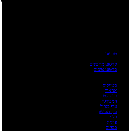
טבעוני
העשרה
סרטוני מתכונים
סרטוני טיפים
מדריכים
לפי מנה
סטייקים
אסאדו
בריסקט
המבורגר
עוף בגריל
עוף מעושן
סלמון
פרגית
כנפיים