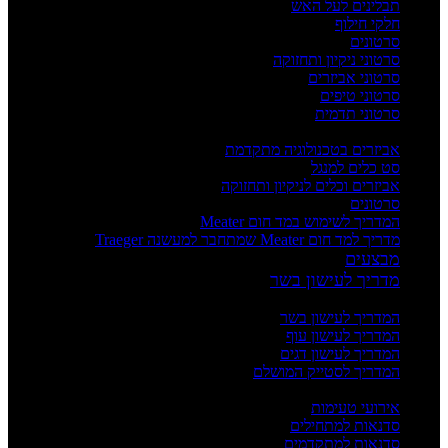
תבלינים לעל האש
חלקי חילוף
סרטונים
סרטוני ניקיון ותחזוקה
סרטוני אביזרים
סרטוני טיפים
סרטוני תדמית
העשרה
אביזרים בטכנולוגיה מתקדמת
סט כלים למנגל
אביזרים וכלים לניקיון ותחזוקה
סרטונים
המדריך לשימוש במד חום Meater
מדריך למד חום Meater שמתחבר למעשנה Traeger
מבצעים
מדריך לעישון בשר
מדריכים
המדריך לעישון בשר
המדריך לעישון עוף
המדריך לעישון דגים
המדריך לסטייק המושלם
אירועים וסדנאות
אירועי טעימות
סדנאות למתחילים
סדנאות למתקדמים