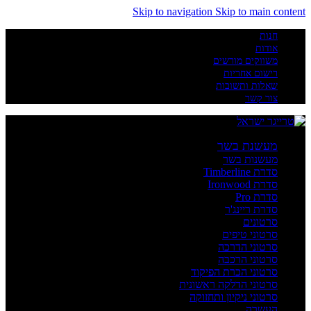
Skip to navigation
Skip to main content
חנות
אודות
משווקים מורשים
רישום אחריות
שאלות ותשובות
צור קשר
מעשנת בשר
מעשנות בשר
סדרת Timberline
סדרת Ironwood
סדרת Pro
סדרת ריינג'ר
סרטונים
סרטוני טיפים
סרטוני הדרכה
סרטוני הרכבה
סרטוני הכרת הפיקוד
סרטוני הדלקה ראשונית
סרטוני ניקיון ותחזוקה
העשרה