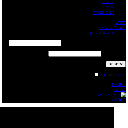
תוספות
סלטים
גיפט קארד
חיפוש
כניסה / הרשמה
Sign in
פתיחת חשבון
שם משתמש או כתובת אימייל
*
חובה
סיסמה
*
חובה
התחברות
שכחת סיסמה?
זכור אותי
₪
0.00
0
תפריט
₪
0.00
0