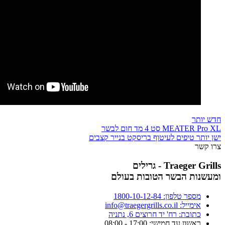
חדש יותר
MEATER Pro XL סט 4 מד חום לבשר
ישן יותר
טיפים לעיטוף בריסקט בנייר קצבים
צרו קשר
Traeger Grills - גרילים
ומעשנות הבשר הטובות בעולם
מספר טלפון: 1800-10-12-84
אימייל: info@traegergrills.co.il
כתובת: רח' יד חרוצים 6, נתניה
ראשון עד חמישי: 17:00 - 08:00