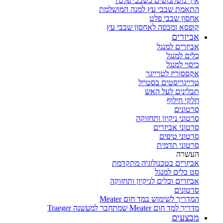
איך משתמשים בשבבי פלט?
התאמת שבבי עץ למנה המושלמת
אחסון שבבי פלט
קופסא ומכסה לאחסון שבבי עץ
אביזרים
אביזרים למנגל
כלים למנגל
כיסוי למנגל
אקססוריז לטרייגר
טרייגריסטים בסטייל
תבלינים לעל האש
חלקי חילוף
סרטונים
סרטוני ניקיון ותחזוקה
סרטוני אביזרים
סרטוני טיפים
סרטוני תדמית
העשרה
אביזרים בטכנולוגיה מתקדמת
סט כלים למנגל
אביזרים וכלים לניקיון ותחזוקה
סרטונים
המדריך לשימוש במד חום Meater
מדריך למד חום Meater שמתחבר למעשנה Traeger
מבצעים