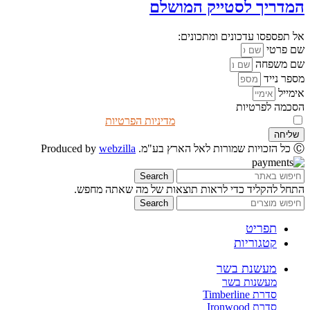
המדריך לסטייק המושלם
אל תפספסו עדכונים ומתכונים:
שם פרטי
שם משפחה
מספר נייד
אימייל
הסכמה לפרטיות
אני מאשר/ת שקראתי את
מדיניות הפרטיות
שליחה
Ⓒ כל הזכויות שמורות לאל הארץ בע"מ. Produced by
webzilla
Search
התחל להקליד כדי לראות תוצאות של מה שאתה מחפש.
Search
תפריט
קטגוריות
מעשנת בשר
מעשנות בשר
סדרת Timberline
סדרת Ironwood