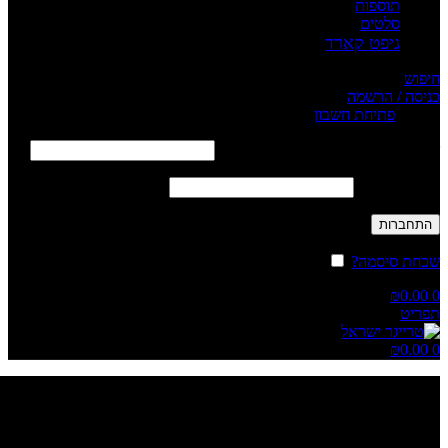
תוספות
סלטים
גיפט קארד
חיפוש
כניסה / הרשמה
Sign in
פתיחת חשבון
שם משתמש או כתובת אימייל
*
חובה
סיסמה
*
חובה
התחברות
שכחת סיסמה?
זכור אותי
₪
0.00
0
תפריט
₪
0.00
0