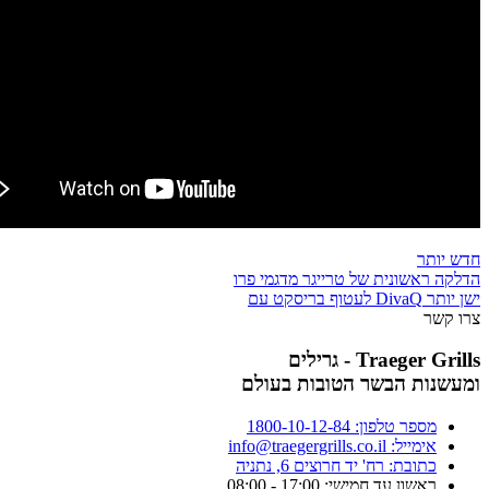
חדש יותר
הדלקה ראשונית של טרייגר מדגמי פרו
ישן יותר
DivaQ לעטוף בריסקט עם
צרו קשר
Traeger Grills - גרילים
ומעשנות הבשר הטובות בעולם
מספר טלפון: 1800-10-12-84
אימייל: info@traegergrills.co.il
כתובת: רח' יד חרוצים 6, נתניה
ראשון עד חמישי: 17:00 - 08:00