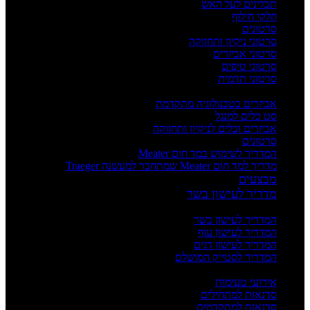
תבלינים לעל האש
חלקי חילוף
סרטונים
סרטוני ניקיון ותחזוקה
סרטוני אביזרים
סרטוני טיפים
סרטוני תדמית
העשרה
אביזרים בטכנולוגיה מתקדמת
סט כלים למנגל
אביזרים וכלים לניקיון ותחזוקה
סרטונים
המדריך לשימוש במד חום Meater
מדריך למד חום Meater שמתחבר למעשנה Traeger
מבצעים
מדריך לעישון בשר
מדריכים
המדריך לעישון בשר
המדריך לעישון עוף
המדריך לעישון דגים
המדריך לסטייק המושלם
אירועים וסדנאות
אירועי טעימות
סדנאות למתחילים
סדנאות למתקדמים