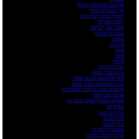
איך עובדת מעשנת בשר?
איך מעשנים בשר?
רשימת קניות לעל האש
רישום אחריות
שבבי עץ לעישון
שבבי עץ לעישון
דובדבן
מיסקיט
פקאן
תפוח
היקורי
תערובת הבית
עולם שבבי הפלט
למה להשתמש בשבבי פלט?
איך משתמשים בשבבי פלט?
התאמת שבבי עץ למנה המושלמת
אחסון שבבי פלט
קופסא ומכסה לאחסון שבבי עץ
אביזרים
אביזרים למנגל
כלים למנגל
כיסוי למנגל
אקססוריז לטרייגר
טרייגריסטים בסטייל