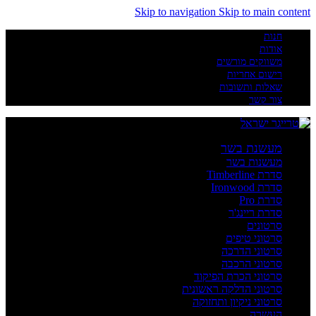
Skip to navigation
Skip to main content
חנות
אודות
משווקים מורשים
רישום אחריות
שאלות ותשובות
צור קשר
מעשנת בשר
מעשנות בשר
סדרת Timberline
סדרת Ironwood
סדרת Pro
סדרת ריינג'ר
סרטונים
סרטוני טיפים
סרטוני הדרכה
סרטוני הרכבה
סרטוני הכרת הפיקוד
סרטוני הדלקה ראשונית
סרטוני ניקיון ותחזוקה
העשרה