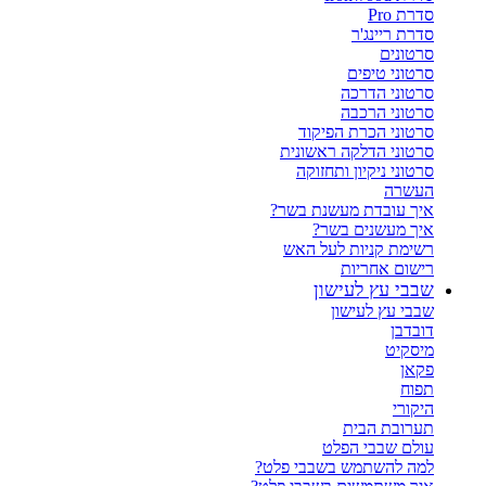
סדרת Pro
סדרת ריינג'ר
סרטונים
סרטוני טיפים
סרטוני הדרכה
סרטוני הרכבה
סרטוני הכרת הפיקוד
סרטוני הדלקה ראשונית
סרטוני ניקיון ותחזוקה
העשרה
איך עובדת מעשנת בשר?
איך מעשנים בשר?
רשימת קניות לעל האש
רישום אחריות
שבבי עץ לעישון
שבבי עץ לעישון
דובדבן
מיסקיט
פקאן
תפוח
היקורי
תערובת הבית
עולם שבבי הפלט
למה להשתמש בשבבי פלט?