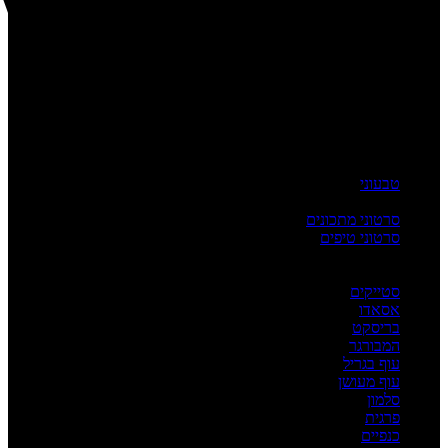
טבעוני
העשרה
סרטוני מתכונים
סרטוני טיפים
מדריכים
לפי מנה
סטייקים
אסאדו
בריסקט
המבורגר
עוף בגריל
עוף מעושן
סלמון
פרגית
כנפיים