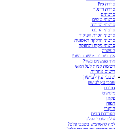
סדרת Pro
סדרת ריינג'ר
סרטונים
סרטוני טיפים
סרטוני הדרכה
סרטוני הרכבה
סרטוני הכרת הפיקוד
סרטוני הדלקה ראשונית
סרטוני ניקיון ותחזוקה
העשרה
איך עובדת מעשנת בשר?
איך מעשנים בשר?
רשימת קניות לעל האש
רישום אחריות
שבבי עץ לעישון
שבבי עץ לעישון
דובדבן
מיסקיט
פקאן
תפוח
היקורי
תערובת הבית
עולם שבבי הפלט
למה להשתמש בשבבי פלט?