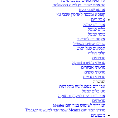
איך משתמשים בשבבי פלט?
התאמת שבבי עץ למנה המושלמת
אחסון שבבי פלט
קופסא ומכסה לאחסון שבבי עץ
אביזרים
אביזרים למנגל
כלים למנגל
כיסוי למנגל
אקססוריז לטרייגר
טרייגריסטים בסטייל
תבלינים לעל האש
חלקי חילוף
סרטונים
סרטוני ניקיון ותחזוקה
סרטוני אביזרים
סרטוני טיפים
סרטוני תדמית
העשרה
אביזרים בטכנולוגיה מתקדמת
סט כלים למנגל
אביזרים וכלים לניקיון ותחזוקה
סרטונים
המדריך לשימוש במד חום Meater
מדריך למד חום Meater שמתחבר למעשנה Traeger
מבצעים