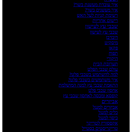
איך עובדת מעשנת בשר?
איך מעשנים בשר?
רשימת קניות לעל האש
רישום אחריות
שבבי עץ לעישון
שבבי עץ לעישון
דובדבן
מיסקיט
פקאן
תפוח
היקורי
תערובת הבית
עולם שבבי הפלט
למה להשתמש בשבבי פלט?
איך משתמשים בשבבי פלט?
התאמת שבבי עץ למנה המושלמת
אחסון שבבי פלט
קופסא ומכסה לאחסון שבבי עץ
אביזרים
אביזרים למנגל
כלים למנגל
כיסוי למנגל
אקססוריז לטרייגר
טרייגריסטים בסטייל