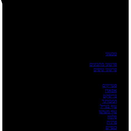
טבעוני
העשרה
סרטוני מתכונים
סרטוני טיפים
מדריכים
לפי מנה
סטייקים
אסאדו
בריסקט
המבורגר
עוף בגריל
עוף מעושן
סלמון
פרגית
כנפיים