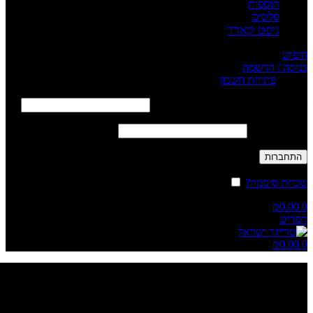
תוספות
סלטים
גיפט קארד
חיפוש
כניסה / הרשמה
Sign in
פתיחת חשבון
שם משתמש או כתובת אימייל
*
חובה
סיסמה
*
חובה
התחברות
שכחת סיסמה?
זכור אותי
₪
0.00
0
תפריט
₪
0.00
0