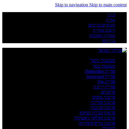
Skip to navigation
Skip to main content
חנות
אודות
משווקים מורשים
רישום אחריות
שאלות ותשובות
צור קשר
מעשנת בשר
מעשנות בשר
סדרת Timberline
סדרת Ironwood
סדרת Pro
סדרת ריינג'ר
סרטונים
סרטוני טיפים
סרטוני הדרכה
סרטוני הרכבה
סרטוני הכרת הפיקוד
סרטוני הדלקה ראשונית
סרטוני ניקיון ותחזוקה
העשרה