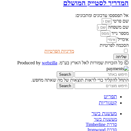
המדריך לסטייק המושלם
אל תפספסו עדכונים ומתכונים:
שם פרטי
שם משפחה
מספר נייד
אימייל
הסכמה לפרטיות
אני מאשר/ת שקראתי את
מדיניות הפרטיות
שליחה
Ⓒ כל הזכויות שמורות לאל הארץ בע"מ. Produced by
webzilla
Search
התחל להקליד כדי לראות תוצאות של מה שאתה מחפש.
Search
תפריט
קטגוריות
מעשנת בשר
מעשנות בשר
סדרת Timberline
סדרת Ironwood