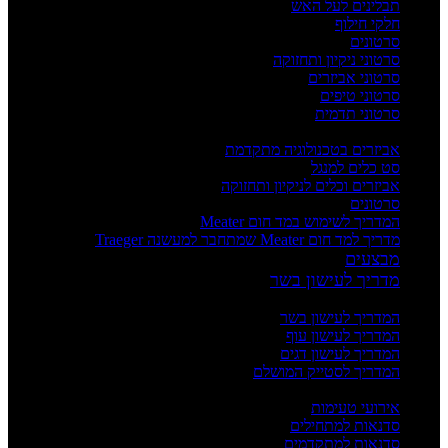
תבלינים לעל האש
חלקי חילוף
סרטונים
סרטוני ניקיון ותחזוקה
סרטוני אביזרים
סרטוני טיפים
סרטוני תדמית
העשרה
אביזרים בטכנולוגיה מתקדמת
סט כלים למנגל
אביזרים וכלים לניקיון ותחזוקה
סרטונים
המדריך לשימוש במד חום Meater
מדריך למד חום Meater שמתחבר למעשנה Traeger
מבצעים
מדריך לעישון בשר
מדריכים
המדריך לעישון בשר
המדריך לעישון עוף
המדריך לעישון דגים
המדריך לסטייק המושלם
אירועים וסדנאות
אירועי טעימות
סדנאות למתחילים
סדנאות למתקדמים