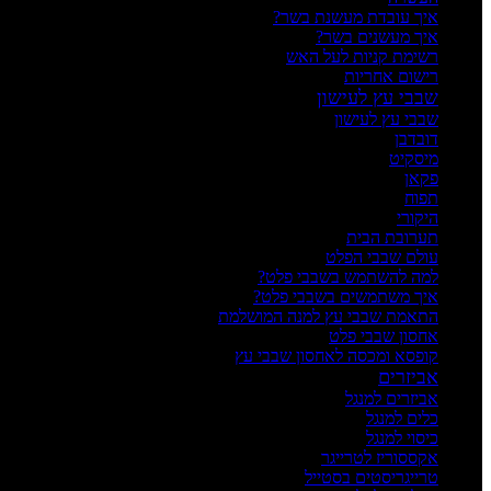
איך עובדת מעשנת בשר?
איך מעשנים בשר?
רשימת קניות לעל האש
רישום אחריות
שבבי עץ לעישון
שבבי עץ לעישון
דובדבן
מיסקיט
פקאן
תפוח
היקורי
תערובת הבית
עולם שבבי הפלט
למה להשתמש בשבבי פלט?
איך משתמשים בשבבי פלט?
התאמת שבבי עץ למנה המושלמת
אחסון שבבי פלט
קופסא ומכסה לאחסון שבבי עץ
אביזרים
אביזרים למנגל
כלים למנגל
כיסוי למנגל
אקססוריז לטרייגר
טרייגריסטים בסטייל