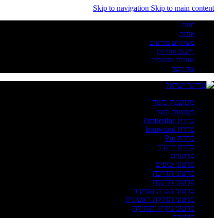
Skip to navigation
Skip to main content
חנות
אודות
משווקים מורשים
רישום אחריות
שאלות ותשובות
צור קשר
מעשנת בשר
מעשנות בשר
סדרת Timberline
סדרת Ironwood
סדרת Pro
סדרת ריינג'ר
סרטונים
סרטוני טיפים
סרטוני הדרכה
סרטוני הרכבה
סרטוני הכרת הפיקוד
סרטוני הדלקה ראשונית
סרטוני ניקיון ותחזוקה
העשרה