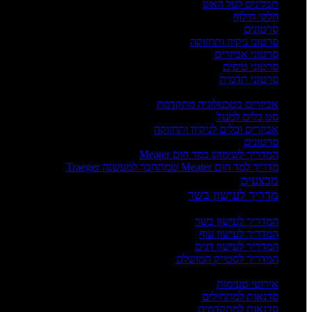
תבלינים לעל האש
חלקי חילוף
סרטונים
סרטוני ניקיון ותחזוקה
סרטוני אביזרים
סרטוני טיפים
סרטוני תדמית
העשרה
אביזרים בטכנולוגיה מתקדמת
סט כלים למנגל
אביזרים וכלים לניקיון ותחזוקה
סרטונים
המדריך לשימוש במד חום Meater
מדריך למד חום Meater שמתחבר למעשנה Traeger
מבצעים
מדריך לעישון בשר
מדריכים
המדריך לעישון בשר
המדריך לעישון עוף
המדריך לעישון דגים
המדריך לסטייק המושלם
אירועים וסדנאות
אירועי טעימות
סדנאות למתחילים
סדנאות למתקדמים