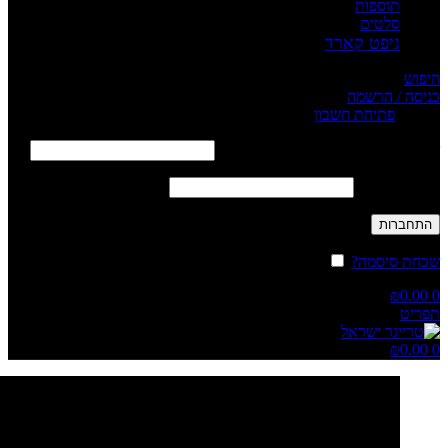
תוספות
סלטים
גיפט קארד
חיפוש
כניסה / הרשמה
Sign in
פתיחת חשבון
שם משתמש או כתובת אימייל
*
חובה
סיסמה
*
חובה
התחברות
שכחת סיסמה?
זכור אותי
₪
0.00
0
תפריט
₪
0.00
0