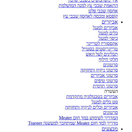
איך משתמשים בשבבי פלט?
התאמת שבבי עץ למנה המושלמת
אחסון שבבי פלט
קופסא ומכסה לאחסון שבבי עץ
אביזרים
אביזרים למנגל
כלים למנגל
כיסוי למנגל
אקססוריז לטרייגר
טרייגריסטים בסטייל
תבלינים לעל האש
חלקי חילוף
סרטונים
סרטוני ניקיון ותחזוקה
סרטוני אביזרים
סרטוני טיפים
סרטוני תדמית
העשרה
אביזרים בטכנולוגיה מתקדמת
סט כלים למנגל
אביזרים וכלים לניקיון ותחזוקה
סרטונים
המדריך לשימוש במד חום Meater
מדריך למד חום Meater שמתחבר למעשנה Traeger
מבצעים