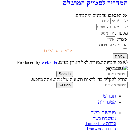
המדריך לסטייק המושלם
אל תפספסו עדכונים ומתכונים:
שם פרטי
שם משפחה
מספר נייד
אימייל
הסכמה לפרטיות
אני מאשר/ת שקראתי את
מדיניות הפרטיות
שליחה
Ⓒ כל הזכויות שמורות לאל הארץ בע"מ. Produced by
webzilla
Search
התחל להקליד כדי לראות תוצאות של מה שאתה מחפש.
Search
תפריט
קטגוריות
מעשנת בשר
מעשנות בשר
סדרת Timberline
סדרת Ironwood