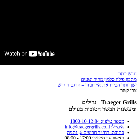
חדש יותר
מתכון פילה סלמון מהיר וטעים
ישן יותר
הכירו את איירונווד – הדגם החדש
צרו קשר
Traeger Grills - גרילים
ומעשנות הבשר הטובות בעולם
מספר טלפון: 1800-10-12-84
אימייל: info@traegergrills.co.il
כתובת: רח' יד חרוצים 6, נתניה
ראשון עד חמישי: 17:00 - 08:00