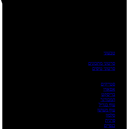
טבעוני
העשרה
סרטוני מתכונים
סרטוני טיפים
מדריכים
לפי מנה
סטייקים
אסאדו
בריסקט
המבורגר
עוף בגריל
עוף מעושן
סלמון
פרגית
כנפיים