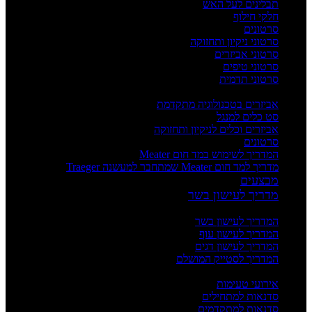
תבלינים לעל האש
חלקי חילוף
סרטונים
סרטוני ניקיון ותחזוקה
סרטוני אביזרים
סרטוני טיפים
סרטוני תדמית
העשרה
אביזרים בטכנולוגיה מתקדמת
סט כלים למנגל
אביזרים וכלים לניקיון ותחזוקה
סרטונים
המדריך לשימוש במד חום Meater
מדריך למד חום Meater שמתחבר למעשנה Traeger
מבצעים
מדריך לעישון בשר
מדריכים
המדריך לעישון בשר
המדריך לעישון עוף
המדריך לעישון דגים
המדריך לסטייק המושלם
אירועים וסדנאות
אירועי טעימות
סדנאות למתחילים
סדנאות למתקדמים