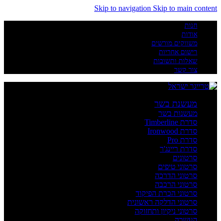
Skip to navigation
Skip to main content
חנות
אודות
משווקים מורשים
רישום אחריות
שאלות ותשובות
צור קשר
מעשנת בשר
מעשנות בשר
סדרת Timberline
סדרת Ironwood
סדרת Pro
סדרת ריינג'ר
סרטונים
סרטוני טיפים
סרטוני הדרכה
סרטוני הרכבה
סרטוני הכרת הפיקוד
סרטוני הדלקה ראשונית
סרטוני ניקיון ותחזוקה
העשרה