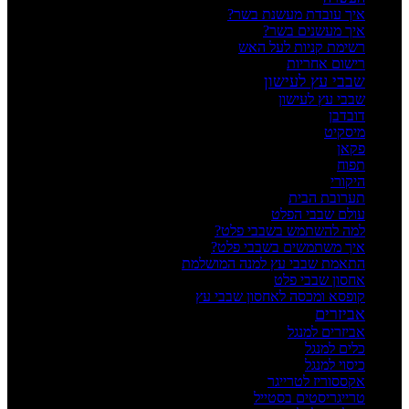
איך עובדת מעשנת בשר?
איך מעשנים בשר?
רשימת קניות לעל האש
רישום אחריות
שבבי עץ לעישון
שבבי עץ לעישון
דובדבן
מיסקיט
פקאן
תפוח
היקורי
תערובת הבית
עולם שבבי הפלט
למה להשתמש בשבבי פלט?
איך משתמשים בשבבי פלט?
התאמת שבבי עץ למנה המושלמת
אחסון שבבי פלט
קופסא ומכסה לאחסון שבבי עץ
אביזרים
אביזרים למנגל
כלים למנגל
כיסוי למנגל
אקססוריז לטרייגר
טרייגריסטים בסטייל