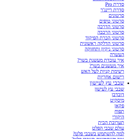
סדרת Pro
סדרת ריינג'ר
סרטונים
סרטוני טיפים
סרטוני הדרכה
סרטוני הרכבה
סרטוני הכרת הפיקוד
סרטוני הדלקה ראשונית
סרטוני ניקיון ותחזוקה
העשרה
איך עובדת מעשנת בשר?
איך מעשנים בשר?
רשימת קניות לעל האש
רישום אחריות
שבבי עץ לעישון
שבבי עץ לעישון
דובדבן
מיסקיט
פקאן
תפוח
היקורי
תערובת הבית
עולם שבבי הפלט
למה להשתמש בשבבי פלט?