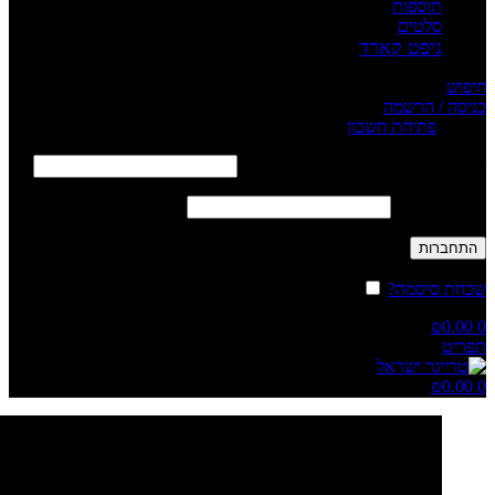
תוספות
סלטים
גיפט קארד
חיפוש
כניסה / הרשמה
Sign in
פתיחת חשבון
שם משתמש או כתובת אימייל
*
חובה
סיסמה
*
חובה
התחברות
שכחת סיסמה?
זכור אותי
₪
0.00
0
תפריט
₪
0.00
0