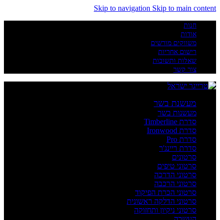
Skip to navigation
Skip to main content
חנות
אודות
משווקים מורשים
רישום אחריות
שאלות ותשובות
צור קשר
מעשנת בשר
מעשנות בשר
סדרת Timberline
סדרת Ironwood
סדרת Pro
סדרת ריינג'ר
סרטונים
סרטוני טיפים
סרטוני הדרכה
סרטוני הרכבה
סרטוני הכרת הפיקוד
סרטוני הדלקה ראשונית
סרטוני ניקיון ותחזוקה
העשרה