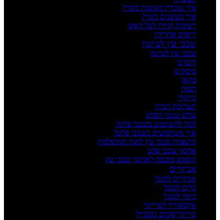
איך עובדת מעשנת בשר?
איך מעשנים בשר?
רשימת קניות לעל האש
רישום אחריות
שבבי עץ לעישון
שבבי עץ לעישון
דובדבן
מיסקיט
פקאן
תפוח
היקורי
תערובת הבית
עולם שבבי הפלט
למה להשתמש בשבבי פלט?
איך משתמשים בשבבי פלט?
התאמת שבבי עץ למנה המושלמת
אחסון שבבי פלט
קופסא ומכסה לאחסון שבבי עץ
אביזרים
אביזרים למנגל
כלים למנגל
כיסוי למנגל
אקססוריז לטרייגר
טרייגריסטים בסטייל