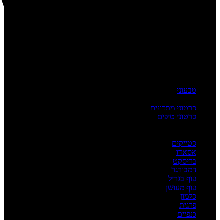
טבעוני
העשרה
סרטוני מתכונים
סרטוני טיפים
מדריכים
לפי מנה
סטייקים
אסאדו
בריסקט
המבורגר
עוף בגריל
עוף מעושן
סלמון
פרגית
כנפיים