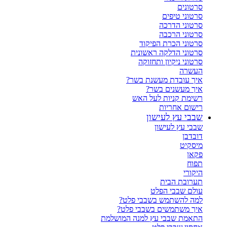
סרטונים
סרטוני טיפים
סרטוני הדרכה
סרטוני הרכבה
סרטוני הכרת הפיקוד
סרטוני הדלקה ראשונית
סרטוני ניקיון ותחזוקה
העשרה
איך עובדת מעשנת בשר?
איך מעשנים בשר?
רשימת קניות לעל האש
רישום אחריות
שבבי עץ לעישון
שבבי עץ לעישון
דובדבן
מיסקיט
פקאן
תפוח
היקורי
תערובת הבית
עולם שבבי הפלט
למה להשתמש בשבבי פלט?
איך משתמשים בשבבי פלט?
התאמת שבבי עץ למנה המושלמת