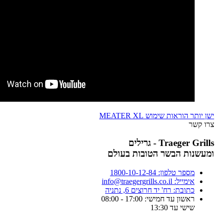
ישן יותר
הוראות שימוש MEATER XL
צרו קשר
Traeger Grills - גרילים
ומעשנות הבשר הטובות בעולם
מספר טלפון: 1800-10-12-84
אימייל: info@traegergrills.co.il
כתובת: רח' יד חרוצים 6, נתניה
ראשון עד חמישי: 17:00 - 08:00
שישי עד 13:30