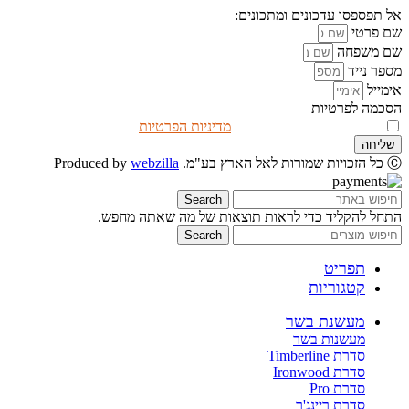
אל תפספסו עדכונים ומתכונים:
שם פרטי
שם משפחה
מספר נייד
אימייל
הסכמה לפרטיות
אני מאשר/ת שקראתי את
מדיניות הפרטיות
שליחה
Ⓒ כל הזכויות שמורות לאל הארץ בע"מ. Produced by
webzilla
Search
התחל להקליד כדי לראות תוצאות של מה שאתה מחפש.
Search
תפריט
קטגוריות
מעשנת בשר
מעשנות בשר
סדרת Timberline
סדרת Ironwood
סדרת Pro
סדרת ריינג'ר