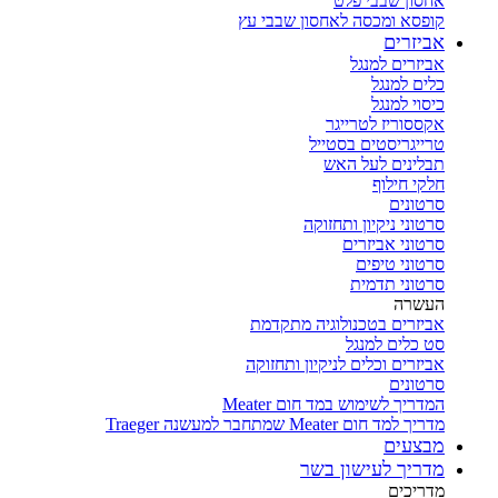
אחסון שבבי פלט
קופסא ומכסה לאחסון שבבי עץ
אביזרים
אביזרים למנגל
כלים למנגל
כיסוי למנגל
אקססוריז לטרייגר
טרייגריסטים בסטייל
תבלינים לעל האש
חלקי חילוף
סרטונים
סרטוני ניקיון ותחזוקה
סרטוני אביזרים
סרטוני טיפים
סרטוני תדמית
העשרה
אביזרים בטכנולוגיה מתקדמת
סט כלים למנגל
אביזרים וכלים לניקיון ותחזוקה
סרטונים
המדריך לשימוש במד חום Meater
מדריך למד חום Meater שמתחבר למעשנה Traeger
מבצעים
מדריך לעישון בשר
מדריכים