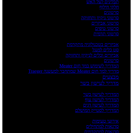
תבלינים לעל האש
חלקי חילוף
סרטונים
סרטוני ניקיון ותחזוקה
סרטוני אביזרים
סרטוני טיפים
סרטוני תדמית
העשרה
אביזרים בטכנולוגיה מתקדמת
סט כלים למנגל
אביזרים וכלים לניקיון ותחזוקה
סרטונים
המדריך לשימוש במד חום Meater
מדריך למד חום Meater שמתחבר למעשנה Traeger
מבצעים
מדריך לעישון בשר
מדריכים
המדריך לעישון בשר
המדריך לעישון עוף
המדריך לעישון דגים
המדריך לסטייק המושלם
אירועים וסדנאות
אירועי טעימות
סדנאות למתחילים
סדנאות למתקדמים