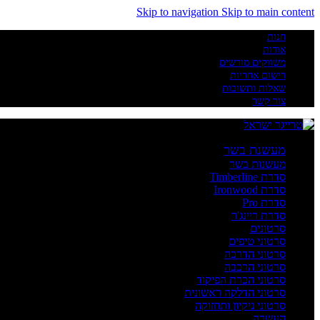
Skip to navigation
Skip to main content
חנות
אודות
משווקים מורשים
רישום אחריות
שאלות ותשובות
צור קשר
מעשנת בשר
מעשנות בשר
סדרת Timberline
סדרת Ironwood
סדרת Pro
סדרת ריינג'ר
סרטונים
סרטוני טיפים
סרטוני הדרכה
סרטוני הרכבה
סרטוני הכרת הפיקוד
סרטוני הדלקה ראשונית
סרטוני ניקיון ותחזוקה
העשרה