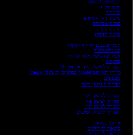
תבלינים לעל האש
חלקי חילוף
סרטונים
סרטוני ניקיון ותחזוקה
סרטוני אביזרים
סרטוני טיפים
סרטוני תדמית
העשרה
אביזרים בטכנולוגיה מתקדמת
סט כלים למנגל
אביזרים וכלים לניקיון ותחזוקה
סרטונים
המדריך לשימוש במד חום Meater
מדריך למד חום Meater שמתחבר למעשנה Traeger
מבצעים
מדריך לעישון בשר
מדריכים
המדריך לעישון בשר
המדריך לעישון עוף
המדריך לעישון דגים
המדריך לסטייק המושלם
אירועים וסדנאות
אירועי טעימות
סדנאות למתחילים
סדנאות למתקדמים