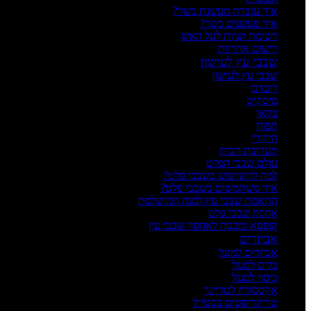
איך עובדת מעשנת בשר?
איך מעשנים בשר?
רשימת קניות לעל האש
רישום אחריות
שבבי עץ לעישון
שבבי עץ לעישון
דובדבן
מיסקיט
פקאן
תפוח
היקורי
תערובת הבית
עולם שבבי הפלט
למה להשתמש בשבבי פלט?
איך משתמשים בשבבי פלט?
התאמת שבבי עץ למנה המושלמת
אחסון שבבי פלט
קופסא ומכסה לאחסון שבבי עץ
אביזרים
אביזרים למנגל
כלים למנגל
כיסוי למנגל
אקססוריז לטרייגר
טרייגריסטים בסטייל