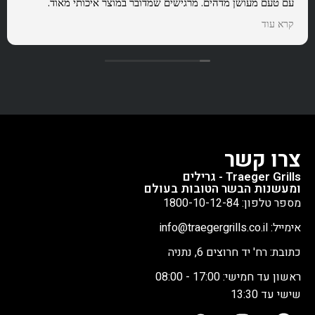
עם טעם מעושן מדהים. מרגישים שמדובר במוצר איכותי מאוד.
בנוסף קיבלתי שירות מצוין וסבלני. ממליץ בחום
קרא עוד
צרו קשר
Traeger Grills - גרילים
ומעשנות הבשר הטובות בעולם
מספר טלפון: 1800-10-12-84
אימייל: info@traegergrills.co.il
כתובת: רח' יד חרוצים 6, נתניה
ראשון עד חמישי: 17:00 - 08:00
שישי עד 13:30