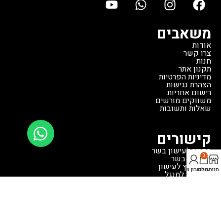
משאבים
אודות
צרו קשר
חנות
תקנון אתר
מדיניות הפרטיות
הצהרת נגישות
רישום אחריות
משווקים מורשים
שאלות ותשובות
קישורים
מדריך לעישון בשר
0
מעשנת בשר
שבבי עץ לעישון
חנות
עגלה
החשבון שלי
אביזרים למנגל
כלים למנגל
כיסוי למנגל
אקססוריז לטרייגר
תבלינים לעל האש