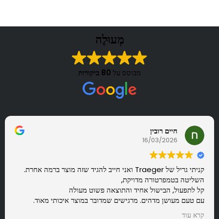
מְעוּלֶה
מבוסס על
80 ביקורות
חיים רובין
16/03/2026
קניתי גריל של Traeger ואני חייב להגיד שזה מוצר ברמה אחרת.
השליטה בטמפרטורה מדויקת,
קל לתפעול, הבישול אחיד והתוצאה פשוט מעולה
עם טעם מעושן מדהים. מרגישים שמדובר במוצר איכותי מאוד.
בנוסף קיבלתי שירות מצוין וסבלני. ממליץ בחום
קרא עוד