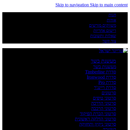
Skip to navigation
Skip to main content
חנות
אודות
משווקים מורשים
רישום אחריות
שאלות ותשובות
צור קשר
מעשנת בשר
מעשנות בשר
סדרת Timberline
סדרת Ironwood
סדרת Pro
סדרת ריינג'ר
סרטונים
סרטוני טיפים
סרטוני הדרכה
סרטוני הרכבה
סרטוני הכרת הפיקוד
סרטוני הדלקה ראשונית
סרטוני ניקיון ותחזוקה
העשרה