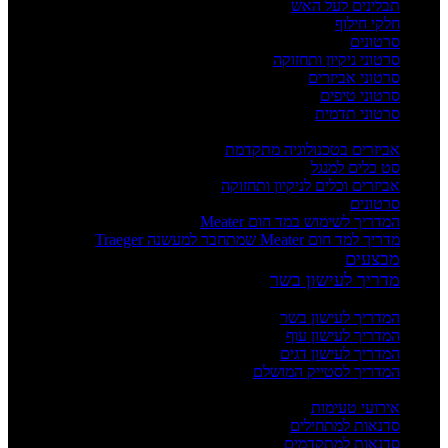
תבלינים לעל האש
חלקי חילוף
סרטונים
סרטוני ניקיון ותחזוקה
סרטוני אביזרים
סרטוני טיפים
סרטוני תדמית
העשרה
אביזרים בטכנולוגיה מתקדמת
סט כלים למנגל
אביזרים וכלים לניקיון ותחזוקה
סרטונים
המדריך לשימוש במד חום Meater
מדריך למד חום Meater שמתחבר למעשנה Traeger
מבצעים
מדריך לעישון בשר
מדריכים
המדריך לעישון בשר
המדריך לעישון עוף
המדריך לעישון דגים
המדריך לסטייק המושלם
אירועים וסדנאות
אירועי טעימות
סדנאות למתחילים
סדנאות למתקדמים