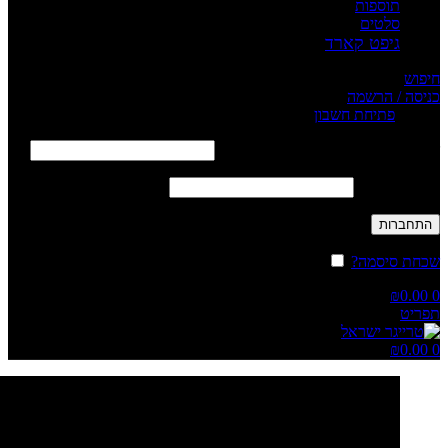
תוספות
סלטים
גיפט קארד
חיפוש
כניסה / הרשמה
Sign in
פתיחת חשבון
שם משתמש או כתובת אימייל
*
חובה
סיסמה
*
חובה
התחברות
שכחת סיסמה?
זכור אותי
₪
0.00
0
תפריט
₪
0.00
0