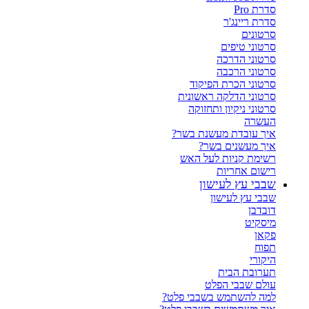
סדרת Pro
סדרת ריינג'ר
סרטונים
סרטוני טיפים
סרטוני הדרכה
סרטוני הרכבה
סרטוני הכרת הפיקוד
סרטוני הדלקה ראשונית
סרטוני ניקיון ותחזוקה
העשרה
איך עובדת מעשנת בשר?
איך מעשנים בשר?
רשימת קניות לעל האש
רישום אחריות
שבבי עץ לעישון
שבבי עץ לעישון
דובדבן
מיסקיט
פקאן
תפוח
היקורי
תערובת הבית
עולם שבבי הפלט
למה להשתמש בשבבי פלט?