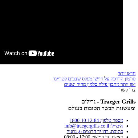
חדש יותר
סרטון הדרכה על חיישן מפלס שבבים לטרייגר
ישן יותר
מתכון פילה סלמון מהיר וטעים
צרו קשר
Traeger Grills - גרילים
ומעשנות הבשר הטובות בעולם
מספר טלפון: 1800-10-12-84
אימייל: info@traegergrills.co.il
כתובת: רח' יד חרוצים 6, נתניה
ראשון עד חמישי: 17:00 - 08:00