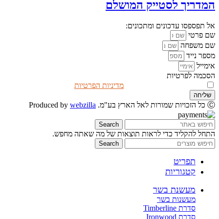
המדריך לסטייק המושלם
אל תפספסו עדכונים ומתכונים:
שם פרטי
שם משפחה
מספר נייד
אימייל
הסכמה לפרטיות
אני מאשר/ת שקראתי את
מדיניות הפרטיות
שליחה
Ⓒ כל הזכויות שמורות לאל הארץ בע"מ. Produced by
webzilla
Search
התחל להקליד כדי לראות תוצאות של מה שאתה מחפש.
Search
תפריט
קטגוריות
מעשנת בשר
מעשנות בשר
סדרת Timberline
סדרת Ironwood