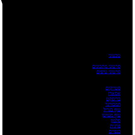
טבעוני
העשרה
סרטוני מתכונים
סרטוני טיפים
מדריכים
לפי מנה
סטייקים
אסאדו
בריסקט
המבורגר
עוף בגריל
עוף מעושן
סלמון
פרגית
כנפיים