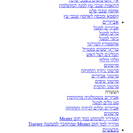
איך משתמשים בשבבי פלט?
התאמת שבבי עץ למנה המושלמת
אחסון שבבי פלט
קופסא ומכסה לאחסון שבבי עץ
אביזרים
אביזרים למנגל
כלים למנגל
כיסוי למנגל
אקססוריז לטרייגר
טרייגריסטים בסטייל
תבלינים לעל האש
חלקי חילוף
סרטונים
סרטוני ניקיון ותחזוקה
סרטוני אביזרים
סרטוני טיפים
סרטוני תדמית
העשרה
אביזרים בטכנולוגיה מתקדמת
סט כלים למנגל
אביזרים וכלים לניקיון ותחזוקה
סרטונים
המדריך לשימוש במד חום Meater
מדריך למד חום Meater שמתחבר למעשנה Traeger
מבצעים