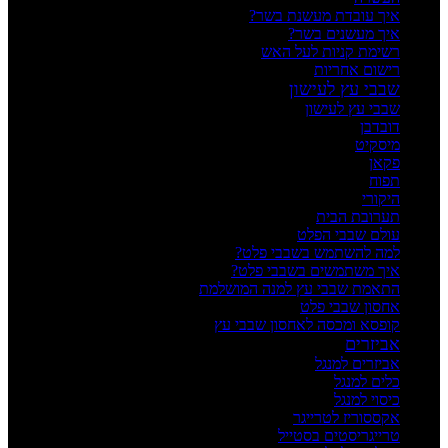
איך עובדת מעשנת בשר?
איך מעשנים בשר?
רשימת קניות לעל האש
רישום אחריות
שבבי עץ לעישון
שבבי עץ לעישון
דובדבן
מיסקיט
פקאן
תפוח
היקורי
תערובת הבית
עולם שבבי הפלט
למה להשתמש בשבבי פלט?
איך משתמשים בשבבי פלט?
התאמת שבבי עץ למנה המושלמת
אחסון שבבי פלט
קופסא ומכסה לאחסון שבבי עץ
אביזרים
אביזרים למנגל
כלים למנגל
כיסוי למנגל
אקססוריז לטרייגר
טרייגריסטים בסטייל