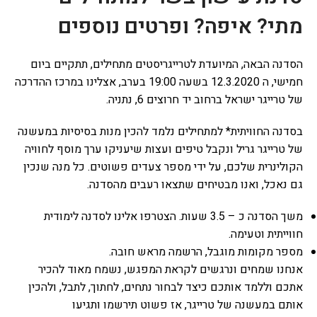
מתי? איפה? ופרטים נוספים
הסדנה הבאה, המיועדת לטרייגריסטים מתחילים, תתקיים ביום
חמישי, ה 12.3.2020 בשעה 19:00 בערב, אצלינו במרכז ההדרכה
של טרייגר ישראל ברחוב יד חרוצים 6, נתניה.
בסדנה החוויתית* למתחילים נלמד להכין מנות בסיסיות במעשנה
של טרייגר גריל ונקבל טיפים ועצות שיעניקו ערך מוסף לחוויה
הקולינרית שלכם, על ידי מספר צעדים פשוטים. כל מנה שנכין
גם נאכל, ואנו מבטיחים שתצאו רעבים מהסדנה.
משך הסדנה כ – 3.5 שעות. הצטרפו אלינו לסדנה לימודית
חווייתית וטעימה.
מספר מקומות מוגבל, הרשמה מראש חובה.
אנחנו שמחים ונרגשים לקראת המפגש, נשמח מאוד להכיר
אתכם וללמד אותכם כיצד לבחור נתחים, לחתוך, לתבל, ולהכין
אותם במעשנה של טרייגר, אז פשוט תירשמו ותגיעו