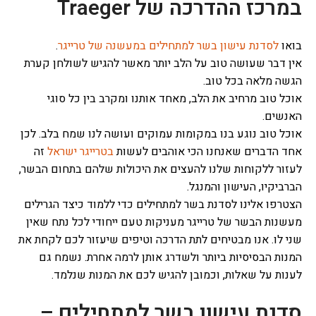
במרכז ההדרכה של Traeger
בואו
לסדנת עישון בשר למתחילים
במעשנה של טרייגר
.
אין דבר שעושה טוב על הלב יותר מאשר להגיש לשולחן קערת
הגשה מלאה בכל טוב.
אוכל טוב מרחיב את הלב, מאחד אותנו ומקרב בין כל סוגי
האנשים.
אוכל טוב נוגע בנו במקומות עמוקים ועושה לנו שמח בלב. לכן
אחד הדברים שאנחנו הכי אוהבים לעשות
בטרייגר ישראל
זה
לעזור ללקוחות שלנו להעצים את היכולות שלהם בתחום הבשר,
הברביקיו, העישון והמנגל.
הצטרפו אלינו לסדנת בשר למתחילים כדי ללמוד כיצד הגרילים
מעשנות הבשר של טרייגר מעניקות טעם ייחודי לכל נתח שאין
שני לו. אנו מבטיחים לתת הדרכה וטיפים שיעזור לכם לקחת את
המנות הבסיסיות ביותר ולשדרג אותן לרמה אחרת. נשמח גם
לענות על שאלות, וכמובן להגיש לכם את המנות שנלמד.
סדנת עישון בשר למתחילים –