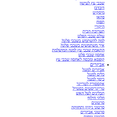
שבבי עץ לעישון
דובדבן
מיסקיט
פקאן
תפוח
היקורי
תערובת הבית
עולם שבבי הפלט
למה להשתמש בשבבי פלט?
איך משתמשים בשבבי פלט?
התאמת שבבי עץ למנה המושלמת
אחסון שבבי פלט
קופסא ומכסה לאחסון שבבי עץ
אביזרים
אביזרים למנגל
כלים למנגל
כיסוי למנגל
אקססוריז לטרייגר
טרייגריסטים בסטייל
תבלינים לעל האש
חלקי חילוף
סרטונים
סרטוני ניקיון ותחזוקה
סרטוני אביזרים
סרטוני טיפים