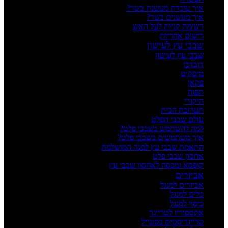
איך עובדת מעשנת בשר?
איך מעשנים בשר?
רשימת קניות לעל האש
רישום אחריות
שבבי עץ לעישון
שבבי עץ לעישון
דובדבן
מיסקיט
פקאן
תפוח
היקורי
תערובת הבית
עולם שבבי הפלט
למה להשתמש בשבבי פלט?
איך משתמשים בשבבי פלט?
התאמת שבבי עץ למנה המושלמת
אחסון שבבי פלט
קופסא ומכסה לאחסון שבבי עץ
אביזרים
אביזרים למנגל
כלים למנגל
כיסוי למנגל
אקססוריז לטרייגר
טרייגריסטים בסטייל