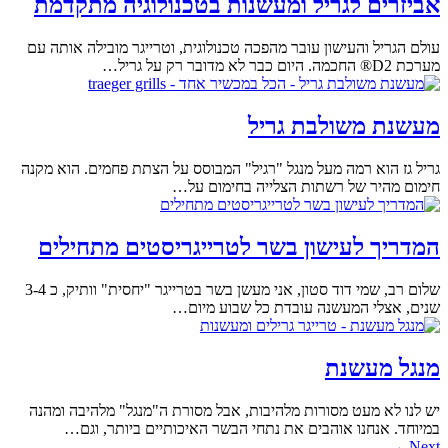
אביזרים לגריל ומעשנות בטכנולוגיה מתקדמת
עולם הגריל והעישון עובר מהפכה טכנולוגית, וטרייגר מובילה אותה עם
מערכת D2® החכמה. היום כבר לא מדובר רק על גריל…
מעשנת משולבת גריל
גריל גז הוא רמה מעל מנגל "רגיל" המבוסס על הצתת פחמים. הוא מקנה
חימום מהיר של רשתות הצלייה בחימום על…
המדריך לעישון בשר לטרייגריסטים מתחילים
שלום רב, שמי דוד סטון, אני מעשן בשר בטרייגר "יחסית" וותיק, כ 3-4
שנים, אצלי המעשנה עובדת כל שבוע מיום…
מנגל מעשנת
יש לנו לא מעט מסורות מלהיבות, אבל מסורת ה"מנגל" מלהיבה ומהנה
במיוחד. אנחנו אוהבים את נתחי הבשר האיכותיים ביותר, וגם…
Next →