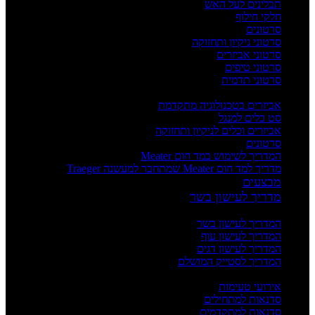
תבלינים לעל האש
חלקי חילוף
סרטונים
סרטוני ניקיון ותחזוקה
סרטוני אביזרים
סרטוני טיפים
סרטוני תדמית
העשרה
אביזרים בטכנולוגיה מתקדמת
סט כלים למנגל
אביזרים וכלים לניקיון ותחזוקה
סרטונים
המדריך לשימוש במד חום Meater
מדריך למד חום Meater שמתחבר למעשנה Traeger
מבצעים
מדריך לעישון בשר
מדריכים
המדריך לעישון בשר
המדריך לעישון עוף
המדריך לעישון דגים
המדריך לסטייק המושלם
אירועים וסדנאות
אירועי טעימות
סדנאות למתחילים
סדנאות למתקדמים