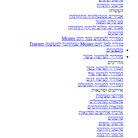
סרטוני תדמית
העשרה
אביזרים בטכנולוגיה מתקדמת
סט כלים למנגל
אביזרים וכלים לניקיון ותחזוקה
סרטונים
המדריך לשימוש במד חום Meater
מדריך למד חום Meater שמתחבר למעשנה Traeger
מבצעים
מדריך לעישון בשר
מדריכים
המדריך לעישון בשר
המדריך לעישון עוף
המדריך לעישון דגים
המדריך לסטייק המושלם
אירועים וסדנאות
אירועי טעימות
סדנאות למתחילים
סדנאות למתקדמים
ארכיון אירועים וסדנאות
סרטונים
סרטוני טיפים
סרטוני הדרכה
סרטוני הרכבה