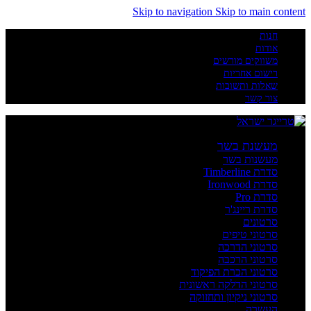
Skip to navigation
Skip to main content
חנות
אודות
משווקים מורשים
רישום אחריות
שאלות ותשובות
צור קשר
מעשנת בשר
מעשנות בשר
סדרת Timberline
סדרת Ironwood
סדרת Pro
סדרת ריינג'ר
סרטונים
סרטוני טיפים
סרטוני הדרכה
סרטוני הרכבה
סרטוני הכרת הפיקוד
סרטוני הדלקה ראשונית
סרטוני ניקיון ותחזוקה
העשרה