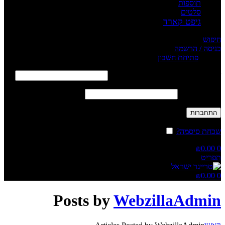
תוספות
סלטים
גיפט קארד
חיפוש
כניסה / הרשמה
Sign in
פתיחת חשבון
שם משתמש או כתובת אימייל
*
חובה
סיסמה
*
חובה
התחברות
שכחת סיסמה?
זכור אותי
₪
0.00
0
תפריט
₪
0.00
0
Posts by
WebzillaAdmin