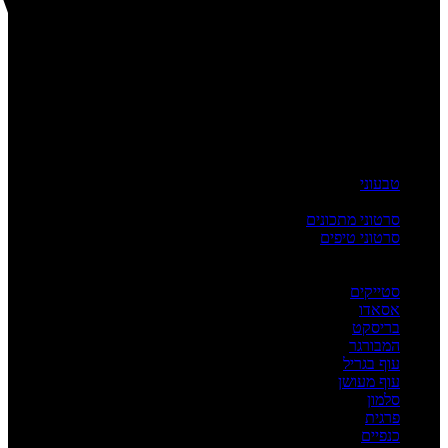
טבעוני
העשרה
סרטוני מתכונים
סרטוני טיפים
מדריכים
לפי מנה
סטייקים
אסאדו
בריסקט
המבורגר
עוף בגריל
עוף מעושן
סלמון
פרגית
כנפיים