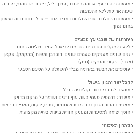
• מעשנת שבבי עץ: ארומה מיוחדת, עשן דליל, פיקוד אוטומטי, עבודה
שעות ארוכות ללא התערבות
• מעשנת משולבת: שני העולמות במוצר אחד – גריל בחום גבוה ועישון
בחום נמוך
היתרונות של שבבי עץ טבעיים
• ללא כימיקלים ותוספים, תורמים לבישול אחיד ושליטה בחום
• זנים שונים מעניקים טעמים שונים: דובדבן ותפוח (מתקתק), פקאן
(אגוזי), היקורי ומסקיט (חזק)
• עוטפים את הבשר בארומה מבלי להשתלט על הטעם הטבעי
לקהל יעד ומגוון בישול
• מתאים לחובבי בשר וקולינריה בכלל
• משדרג דרמטית טעמי בשר, עוף ודגים ושומר על מרקם מדויק
• מאפשר הכנת מגוון רחב: מנות צמחוניות, טופו, ירקות, מאפים ופיצות
• חוסך יציאה למסעדות ומעניק חוויית בישול ביתית מקצועית
הפתרון האיכותי