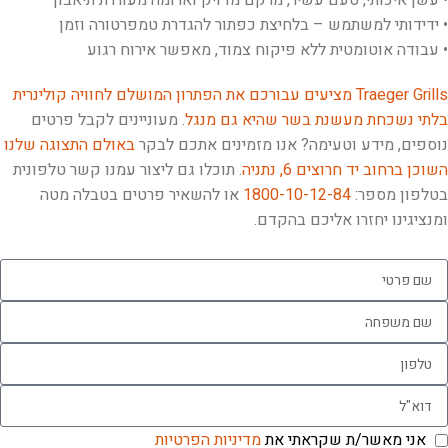
• עשן איכותי, טעם עשיר, מרקם מדויק וארומה מעוררת תיאבון
• ידידותי למשתמש – בלחיצת כפתור להגדרת טמפרטורה וזמן
• עבודה אוטומטית ללא פיקוח צמוד, מאפשר אירוח רגוע
Traeger Grills מציעים עבורכם את הפתרון המושלם לחוויה קולינרית
בלתי נשכחת מעשנת בשר שהיא גם מנגל
. מעוניינים לקבל פרטים
נוספים, מידע וטעימה? אנו מזמינים אתכם לבקר
באולם התצוגה שלנו
השוכן ברחוב יד חרוצים 6, נתניה
. תוכלו גם ליצור עמנו קשר טלפונית
בטלפון מספר:
1800-10-12-84
או להשאיר פרטים בטבלה מטה
ומנציגינו יחזרו אליכם בהקדם.
אני מאשר/ת שקראתי את
מדיניות הפרטיות