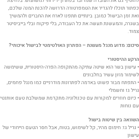
להוסיף גם את העובדה שמדובר בפתרון ידידותי למשתמש. בלחיצת
כפתור תוכלו להגדיר את הטמפרטורה הדרושה להכנת המנה שלכם,
ואת זמן הבישול כמובן. בינתיים תתפנו לארח את החברים ולהמשיך
בשגרה, והמעשנת תעשה את כל העבודה, בלי פיקוח ובלי בייביסיטר
צמוד.
סיכום: מדוע מנגל מעשנת – הפתרון האולטימטי לבישול איכותי?
הרקע ההיסטורי
• עישון בשר הוא שיטה עתיקה מהתקופה הפרה-היסטורית, ששימשה
לשימור מזון עשיר בחלבונים
• התפתח מבור פשוט באדמה לפתרונות מודרניים כמו מנגל פחמים,
גריל גז וחשמלי
• כיום חוזרים למקורות עם טכנולוגיה מתקדמת שמשלבת טעם אותנטי
עם נוחות
השוואה בין שיטות בישול
• גריל גז: חימום מהיר, קל לשימוש, בטוח, אבל חסר הטעם הייחודי של
עישון