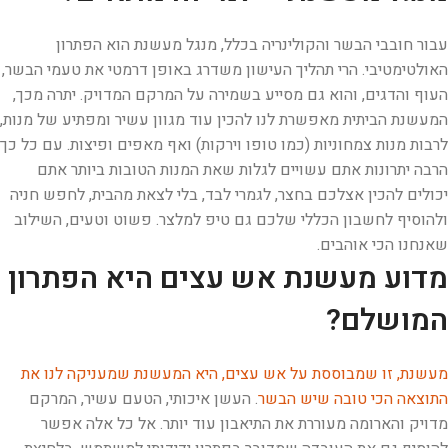
עבור חובבי הבשר והקולינריה בכלל, מנגל מעשנת הוא הפתרון
האולטימטיבי. הרי תהליך העישון משדרג באופן דרמטי את טעמי הבשר,
העוף והדגים, והוא גם מסייע בשמירה על המרקם המדויק. יתרה מכך,
המעשנת הביתית מאפשרת לנו להכין עוד מגוון עשיר ומפתיע של מנות,
לרבות מנות צמחוניות (כמו טופו וירקות) ואף מאפים ופיצות. עם כל כך
הרבה יתרונות אתם עשויים לגלות שאת המנות הטובות ביותר אתם
יכולים להכין אצלכם בחצר, לגמרי לבד, בלי לצאת מהבית, לחפש חניה
ולהוסיף לחשבון הכללי שלכם גם טיפ למלצר. פשוט וטעים, השילוב
שאנחנו הכי אוהבים.
מדוע מעשנת אש עצים היא הפתרון
המושלם?
מעשנת, זו שמבוססת על אש עצים, היא המעשנת שמעניקה לנו את
התוצאה הכי טובה שיש הבשר
. העשן איכותי, הטעם עשיר, המרקם
מדויק והארומה מעוררת את התיאבון עוד יותר. אל כל אלה אפשר