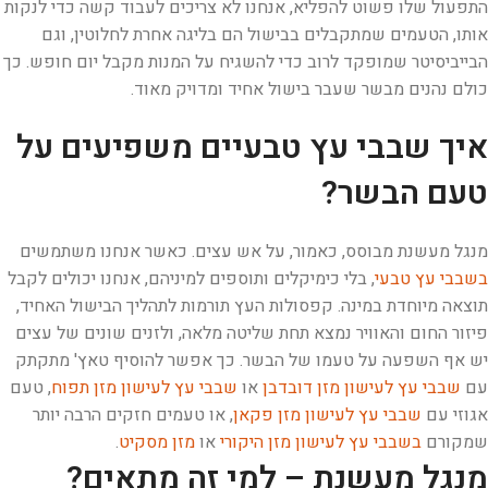
התפעול שלו פשוט להפליא, אנחנו לא צריכים לעבוד קשה כדי לנקות
אותו, הטעמים שמתקבלים בבישול הם בליגה אחרת לחלוטין, וגם
הבייביסיטר שמופקד לרוב כדי להשגיח על המנות מקבל יום חופש. כך
כולם נהנים מבשר שעבר בישול אחיד ומדויק מאוד.
איך שבבי עץ טבעיים משפיעים על
טעם הבשר?
מנגל מעשנת מבוסס, כאמור, על אש עצים. כאשר אנחנו משתמשים
בשבבי עץ טבעי
, בלי כימיקלים ותוספים למיניהם, אנחנו יכולים לקבל
תוצאה מיוחדת במינה. קפסולות העץ תורמות לתהליך הבישול האחיד,
פיזור החום והאוויר נמצא תחת שליטה מלאה, ולזנים שונים של עצים
יש אף השפעה על טעמו של הבשר. כך אפשר להוסיף טאץ' מתקתק
עם
שבבי עץ לעישון מזן דובדבן
או
שבבי עץ לעישון מזן תפוח
, טעם
אגוזי עם
שבבי עץ לעישון מזן פקאן
, או טעמים חזקים הרבה יותר
שמקורם
בשבבי עץ לעישון מזן היקורי
או
מזן מסקיט
.
מנגל מעשנת – למי זה מתאים?