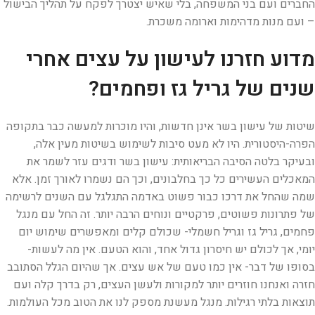
החברים ועם בני המשפחה, בלי שאיש יצטרך לפקח על תהליך הבישול
– ועם מנות מדהימות וארומה משכרת.
מדוע חזרנו לעישון על עצים אחרי
שנים של גריל גז ופחמים?
שיטות של עישון בשר אינן חדשות, והיו מוכרות למעשה כבר בתקופה
הפרה-היסטורית. היו לא מעט סיבות לשימוש בשיטות מעין אלה,
ובעיקר בלטה הסיבה הבריאותית: עישון בשר ודגים עזר לשמר את
המאכלים העשירים כל כך בחלבונים, וכך הם נשמרו לאורך זמן. אלא
שמה שהחל את דרכו כבור פשוט באדמה התגלגל עם השנים לרשימה
של פתרונות פשוטים, פרקטיים ונוחים הרבה יותר. זה החל עם מנגל
פחמים, גריל גז וגריל חשמלי- שכולם קלים ומאפשרים שימוש יום
יומי, אך לכולם יש חיסרון גדול אחד, והוא הטעם. אין מה לעשות-
בסופו של דבר- אין כמו טעם של אש עצים. אך שהיום הגלל הסתובב
חזרה ואנחנו חוזרים יותר למקורות ולעשן העצים, רק בדרך קלה ועם
תוצאות בלתי רגילות. מנגל מעשנת מספק לנו את הטוב מכל העולמות.