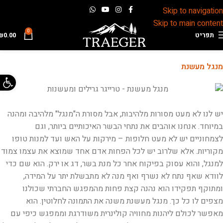
Skip to navigation
Skip to main content
0
תפריט
0.00
₪
מנגל מעשנת
פתח 
יש לנו לא מעט מסורות מלהיבות, אבל מסורת ה"מנגל" מלהיבה ומהנה
במיוחד. אנחנו אוהבים את נתחי הבשר האיכותיים ביותר, וגם
לצמחוניים יש לא מעט חלופות – מירקות על האש ועד למנות טופו
מקוריות. אלא שלרוב יש לכל הפחות אדם אחד שמוצא את עצמו צמוד
למנגל, והוא עסוק בפיקוח אחר כל מנת בשר, דג או ירק. הוא שם כדי
לוודא שאף נתח לא נשרף ואף מנה לא מתבשלת יתר על המידה,
ומתוקף תפקידו הוא נהנה קצת פחות מהמפגש החברתי שכולנו
מצפים לו כל כך. מנגל מעשנת משנה את התמונה לחלוטין. הוא
מאפשר לכולם ליהנות מחוויה קולינרית משודרגת וממפגש כיפי עם