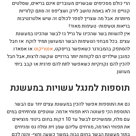
הרי כולם מסכימים שבשרים מעובדים אינם בריאים, שסלטים
קנויים זה לא באמת נחשב לירק ושצ'יפס זה סתם קלוריות
מיותרות. אבל מה שצריך לספר לכולם זה שיש אלטרנטיבות
בריאות וטעימות- טעימות מאוד!
אין להשוות בשר שהכינו על גריל גז לבשר שהכינו במעשנת
עצים. בכל מבחני הטעימות הבשר המעושן תמיד לוקח. אז חבל
להסתפק בהמבורגר כשאפשר בריסקט,
אנטריקוט
או אסאדו.
כמובן שילדים הם לקוחות יותר בררניים שקשה לרצות, אבל חבל
להכין להם נקניקיות כשאפשר לתת להם פרגית או קבב ביתי
מעושן.
תוספות למנגל עשויות במעשנת
גם את התוספות אפשר להכין במעשנת עצים יחד עם הבשר.
התוספת הכי פשוטה היא תפוחי אדמה: שוטפים ומרתיחים במים
עם מלח, וממשיכים לבשל עד 10 דקות בחום בינוני. מוציאים
את תפוחי האדמה, מורחים עליהם שמן זית ומלח גס ומניחים
בתוך מעשנת הבשר בחום גבוה במשך כשעה וחצי- והנה לכם