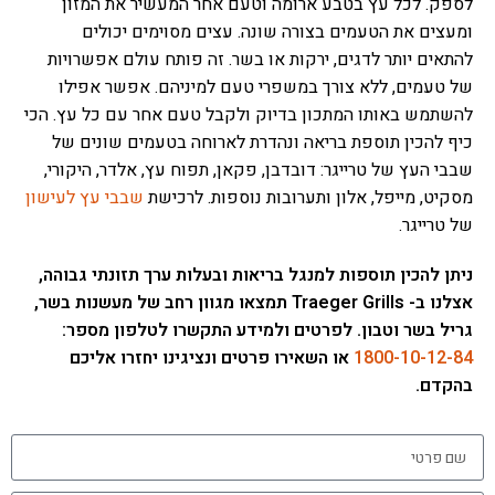
לספק. לכל עץ בטבע ארומה וטעם אחר המעשיר את המזון
ומעצים את הטעמים בצורה שונה. עצים מסוימים יכולים
להתאים יותר לדגים, ירקות או בשר. זה פותח עולם אפשרויות
של טעמים, ללא צורך במשפרי טעם למיניהם. אפשר אפילו
להשתמש באותו המתכון בדיוק ולקבל טעם אחר עם כל עץ. הכי
כיף להכין תוספת בריאה ונהדרת לארוחה בטעמים שונים של
שבבי העץ של טרייגר: דובדבן, פקאן, תפוח עץ, אלדר, היקורי,
מסקיט, מייפל, אלון ותערובות נוספות. לרכישת
שבבי עץ לעישון
של טרייגר.
ניתן להכין תוספות למנגל בריאות ובעלות ערך תזונתי גבוהה,
אצלנו ב- Traeger Grills תמצאו מגוון רחב של מעשנות בשר,
גריל בשר וטבון. לפרטים ולמידע התקשרו לטלפון מספר:
1800-10-12-84
או השאירו פרטים ונציגינו יחזרו אליכם
בהקדם.