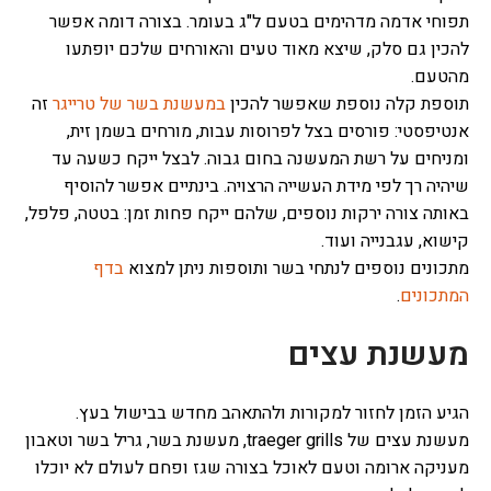
תפוחי אדמה מדהימים בטעם ל"ג בעומר. בצורה דומה אפשר
להכין גם סלק, שיצא מאוד טעים והאורחים שלכם יופתעו
מהטעם.
תוספת קלה נוספת שאפשר להכין
במעשנת בשר של טרייגר
זה
אנטיפסטי: פורסים בצל לפרוסות עבות, מורחים בשמן זית,
ומניחים על רשת המעשנה בחום גבוה. לבצל ייקח כשעה עד
שיהיה רך לפי מידת העשייה הרצויה. בינתיים אפשר להוסיף
באותה צורה ירקות נוספים, שלהם ייקח פחות זמן: בטטה, פלפל,
קישוא, עגבנייה ועוד.
מתכונים נוספים לנתחי בשר ותוספות ניתן למצוא
בדף
המתכונים
.
מעשנת עצים
הגיע הזמן לחזור למקורות ולהתאהב מחדש בבישול בעץ.
מעשנת עצים של traeger grills, מעשנת בשר, גריל בשר וטאבון
מעניקה ארומה וטעם לאוכל בצורה שגז ופחם לעולם לא יוכלו