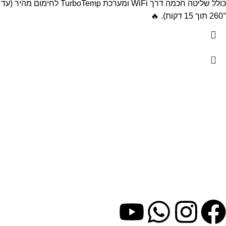
כולל שליטה חכמה דרך WiFi ומערכת TurboTemp לחימום מהיר (עד
260° תוך 15 דקות). 🔥
צרו קשר
Traeger Grills - גרילים
ומעשנות הבשר הטובות בעולם
מספר טלפון: 1800-10-12-84
אימייל: info@traegergrills.co.il
כתובת: רח' יד חרוצים 6, נתניה
ראשון עד חמישי: 17:00 - 08:00
שישי עד 13:30