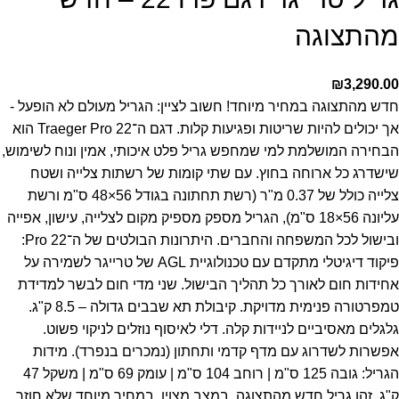
מהתצוגה
₪
3,290.00
חדש מהתצוגה במחיר מיוחד! חשוב לציין: הגריל מעולם לא הופעל -
אך יכולים להיות שריטות ופגיעות קלות.
דגם ה־Traeger Pro 22 הוא
הבחירה המושלמת למי שמחפש גריל פלט איכותי, אמין ונוח לשימוש,
שישדרג כל ארוחה בחוץ.
עם שתי קומות של רשתות צלייה ושטח
צלייה כולל של 0.37 מ"ר (רשת תחתונה בגודל 56×48 ס"מ ורשת
עליונה 56×18 ס"מ), הגריל מספק מספיק מקום לצלייה, עישון, אפייה
ובישול לכל המשפחה והחברים.
היתרונות הבולטים של ה־Pro 22:
פיקוד דיגיטלי מתקדם עם טכנולוגיית AGL של טרייגר לשמירה על
אחידות חום לאורך כל תהליך הבישול.
שני מדי חום לבשר למדידת
טמפרטורה פנימית מדויקת.
קיבולת תא שבבים גדולה – 8.5 ק"ג.
גלגלים מאסיביים לניידות קלה.
דלי לאיסוף נוזלים לניקוי פשוט.
אפשרות לשדרוג עם מדף קדמי ותחתון (נמכרים בנפרד).
מידות
הגריל: גובה 125 ס"מ | רוחב 104 ס"מ | עומק 69 ס"מ | משקל 47
ק"ג.
זהו גריל חדש מהתצוגה, במצב מצוין, במחיר מיוחד שלא חוזר