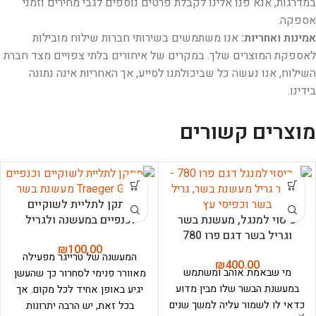
במדרגות, אנא פנו אלינו לקבלת פרטים נוספים לגבי מחירים וזמני
אספקה.
אמינות ואחריות:
אנו משתמשים בשירותי חברות שילוח מובילות
לאספקת המוצרים שלך. במקרים של איחורים בלתי צפויים מצד חברת
השילוח, אנו נעשה כל שביכולתנו לסייע, אך האחריות אינה נתונה
בידינו.
מוצרים קשורים
מתקן לתליית לשוקיים
כיסוי למנגל, מעשנת בשר
וכנפיים במעשנה ולגריל
וגריל בשר דגם פרו 780
₪
100.00
המעשנה של טרייגר מפעילה
₪
400.00
מי שבאמת אוהב ומשתמש
מאוורר פנימי לסחרור כך שהעשן
במעשנת הבשר שלו מבין מדוע
יגיע באופן אחיד לכל מקום.
אך
כדאי לו לשמור עליה למשך שנים
בכל זאת, יש הרבה יתרונות