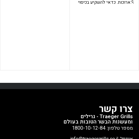
ארוכות. כדאי להשקיע בכיסוי
לתליית הפולקע: צלייה אחידה,
איכותי ועמיד שישמור על
חדירת עשן טובה, הנוזלים
המעשנה מפני גשם, שלג וברד.
נשארים בפנים ושימוש יעיל של
הכיסוי של טרייגר תפור במיוחד
השטח. מתקן תליית הפולקע הוא
למידות הפרו 780. קל ונוח
מוצר משלים שעוזר לכם להגיע
לשימוש.
לתוצאות הטובות ביותר. מוצר
חובה לכל אוהבי הפולקע על
האש.
צרו קשר
Traeger Grills - גרילים
ומעשנות הבשר הטובות בעולם
מספר טלפון: 1800-10-12-84