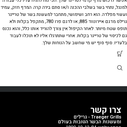
אפשר לרכוש מדף קדמי לטרייגר שלך. הכי נוח להניח עליו כלי עבודה
למנגל, נתחי בשר בשלבי ההכנה ו/או סתם בירה קרה. המדף חזק, עמיד
ועשוי מפלדה. הוא רחב ושימושי, מתחבר למעשנת בשר של טרייגר
גרילס מדגם איירונווד 885, או לדגם פרו 780, מתקפל בקלות ולא
תופס שטח מיותר. לאחר הקיפול אין צורך להוריד אותו כלל, והוא נכנס
גם לכיסוי של טרייגר בקלות. אחרי שתתרגלו אליו לא תוכלו לעבוד
בלעדיו. סוף סוף יש מי שחשב על הנוחות שלך.
צרו קשר
Traeger Grills - גרילים
ומעשנות הבשר הטובות בעולם