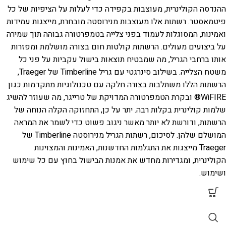
ההנדסה הקולינרית, מעוצבות בקפידה כדי לעלות על הציפיות של כל
פיטמאסטר. רשתות אלו מעוצבות מנירוסטה מובחרת, מייצגות עמידות
ואמינות, המסוגלות לעמוד בפני צלייה בטמפרטורה גבוהה תוך שמירה
על ביצועים מעולים. הרשתות קולטות חום בצורה מושלמת ומפזרות
אותו ברחבי הגריל, מה שמבטיח תוצאות בישול עקביות על פני כל
משטח הצלייה. בשילוב סינרגטי עם גריל Timberline של Traeger,
הרשתות הללו משתלבות בצורה חלקה עם טכנולוגיות מתקדמות כגון
WiFIRE® ובקרת הטמפרטורה המדויקת של טרייגר, מה שעוזר להשיג
שלמות קולינרית בקלות רבה.
יתר על כן, התחזוקה הקלה הנוחה של
הרשתות, ודורשת לא יותר מאשר ניגוב פשוט כדי לשמר את המראה
המושלם שלהן. לסיכום, רשתות הגריל מנירוסטה Timberline של
Traeger מייצגות את התגלמות החדשנות, האמינות והמצוינות
הקולינרית, ומגדירות מחדש את אמנות הבישול בחוץ עם כל שימוש
ושימוש.