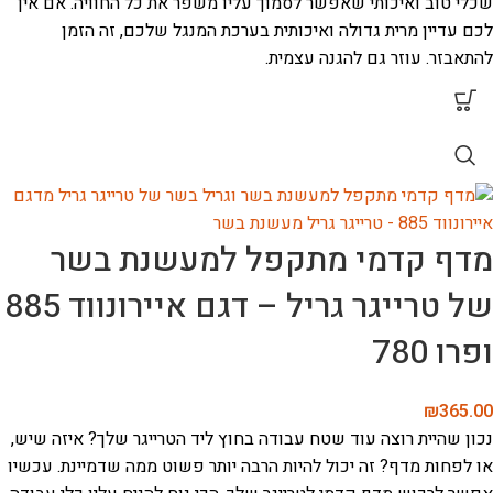
שכלי טוב ואיכותי שאפשר לסמוך עליו משפר את כל החוויה. אם אין
לכם עדיין מרית גדולה ואיכותית בערכת המנגל שלכם, זה הזמן
להתאבזר. עוזר גם להגנה עצמית.
מדף קדמי מתקפל למעשנת בשר
של טרייגר גריל – דגם איירונווד 885
ופרו 780
₪
365.00
נכון שהיית רוצה עוד שטח עבודה בחוץ ליד הטרייגר שלך? איזה שיש,
או לפחות מדף? זה יכול להיות הרבה יותר פשוט ממה שדמיינת. עכשיו