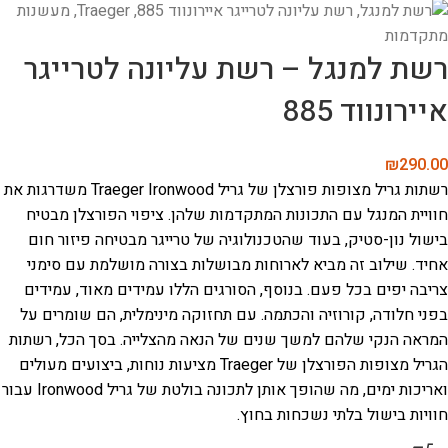
רשת למנגל – רשת עליונה לטרייגר
איירונווד 885
₪
290.00
רשתות גריל מצופות פורצלן של גריל Traeger Ironwood משדרגות את
חוויית המנגל עם התכונות המתקדמות שלהן. ציפוי הפורצלן מבטיח
בישול נון-סטיק, בעוד שהטכנולוגיה של טרייגר מבטיחה פיזור חום
אחיד. שילוב זה מביא לארוחות מבושלות בצורה מושלמת עם סימני
צריבה יפים בכל פעם. בנוסף, הסורגים הללו עמידים מאוד, עמידים
בפני חלודה, קורוזיה והכתמה. עם תחזוקה מינימלית, הם שומרים על
המראה הנקי שלהם למשך שנים של הנאה מהצלייה. בסך הכל, רשתות
הגריל מצופות הפורצלן של Traeger מציעות נוחות, ביצועים מעולים
ואריכות ימים, מה שהופך אותן לתכונה בולטת של גריל Ironwood עבור
חוויות בישול בלתי נשכחות בחוץ.