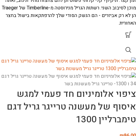
זמן קצר.
וניקיון? קלי קלות! פשוט תן להם צחצוח מהיר וניגוב, ואתה
מוכן לסיבוב השני. רשתות הגריל מנירוסטה מ-Timberline של Traeger
הן לא רק אביזרים - הם הנשק הסודי שלך להרפתקאות בישול בחצר
האחורית.
ציפוי אלומיניום חד פעמי למגש
איסוף של מעשנה טרייגר גריל דגם
טימברליין 1300
₪
86.00