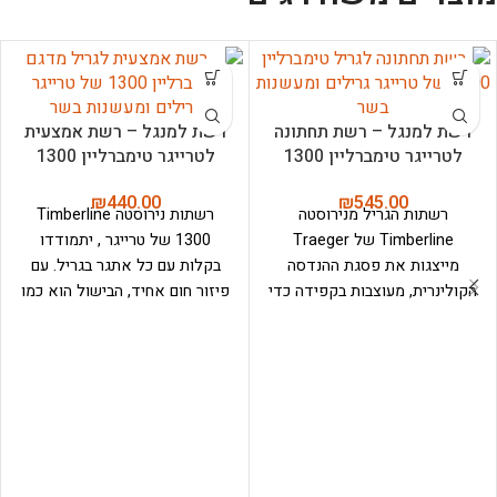
רשת למנגל – רשת תחתונה
רשת למנגל – רשת אמצעית
לטרייגר טימברליין 1300
לטרייגר טימברליין 1300
₪
440.00
₪
545.00
רשתות הגריל מנירוסטה
רשתות נירוסטה Timberline
Timberline של Traeger
1300 של טרייגר , יתמודדו
מייצגות את פסגת ההנדסה
בקלות עם כל אתגר בגריל. עם
הקולינרית, מעוצבות בקפידה כדי
פיזור חום אחיד, הבישול הוא כמו
לעלות על הציפיות של כל
חלום. כל מה שתזרוק עליהן יצא
פיטמאסטר. רשתות אלו מעוצבות
מושלם. דגים, בשר, עוף, ירקות -
מנירוסטה מובחרת, מייצגות
הכל. שלוש קומות של רשתות
עמידות ואמינות, המסוגלות
נירוסטה איכותיות לקבלת מירב
לעמוד בפני צלייה בטמפרטורה
השטח לצלייה, עישון, אפייה
גבוהה תוך שמירה על ביצועים
ובישול.
מעולים. הרשתות קולטות חום
בצורה מושלמת ומפזרות אותו