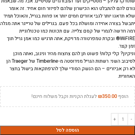
שתזרקו עליהן – מסטייקים ועד המבורגרים עסיסיים. אבל מה שבאמת
גורם להם להתבלט הוא הכישרון שלהם לפיזור חום אחיד. זה אומר
שלא תדאגו יותר לגבי אזורים חמים יותר או פחות בגריל, והאוכל תמיד
יתבשל בצורה אחידה ומושלת בכל פעם. בגרילים של טרייגר אתה מגלה
רמה חדשה לגמרי של קסם צלייה. עם תכונות כמו טכנולוגיית
WiFIRE® ובקרת טמפרטורה מדויקת, אתה תרגיש כמו אמן גריל תוך
זמן קצר.
וניקיון? קלי קלות! פשוט תן להם צחצוח מהיר וניגוב, ואתה מוכן
לסיבוב השני. רשתות הגריל מנירוסטה מ-Timberline של Traeger הן
לא רק אביזרים – הם הנשק הסודי שלך להרפתקאות בישול בחצר
האחורית.
הוסף
350.00
₪
לעגלת הקניות וקבל משלוח חינם!
הוספה לסל