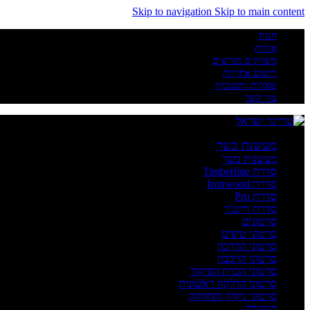
Skip to navigation
Skip to main content
חנות
אודות
משווקים מורשים
רישום אחריות
שאלות ותשובות
צור קשר
מעשנת בשר
מעשנות בשר
סדרת Timberline
סדרת Ironwood
סדרת Pro
סדרת ריינג'ר
סרטונים
סרטוני טיפים
סרטוני הדרכה
סרטוני הרכבה
סרטוני הכרת הפיקוד
סרטוני הדלקה ראשונית
סרטוני ניקיון ותחזוקה
העשרה