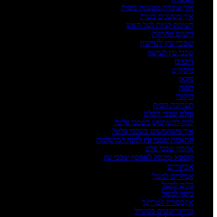
איך עובדת מעשנת בשר?
איך מעשנים בשר?
רשימת קניות לעל האש
רישום אחריות
שבבי עץ לעישון
שבבי עץ לעישון
דובדבן
מיסקיט
פקאן
תפוח
היקורי
תערובת הבית
עולם שבבי הפלט
למה להשתמש בשבבי פלט?
איך משתמשים בשבבי פלט?
התאמת שבבי עץ למנה המושלמת
אחסון שבבי פלט
קופסא ומכסה לאחסון שבבי עץ
אביזרים
אביזרים למנגל
כלים למנגל
כיסוי למנגל
אקססוריז לטרייגר
טרייגריסטים בסטייל