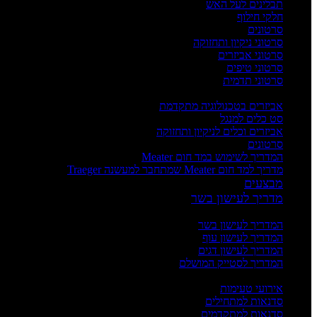
תבלינים לעל האש
חלקי חילוף
סרטונים
סרטוני ניקיון ותחזוקה
סרטוני אביזרים
סרטוני טיפים
סרטוני תדמית
העשרה
אביזרים בטכנולוגיה מתקדמת
סט כלים למנגל
אביזרים וכלים לניקיון ותחזוקה
סרטונים
המדריך לשימוש במד חום Meater
מדריך למד חום Meater שמתחבר למעשנה Traeger
מבצעים
מדריך לעישון בשר
מדריכים
המדריך לעישון בשר
המדריך לעישון עוף
המדריך לעישון דגים
המדריך לסטייק המושלם
אירועים וסדנאות
אירועי טעימות
סדנאות למתחילים
סדנאות למתקדמים