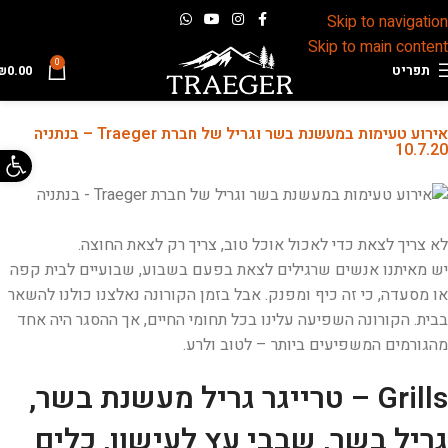
Skip to navigation
Skip to main content
0
תפריט
0.00
₪
אירוע טעימות במעשנת בשר וגריל של חברת Traeger – בנתניה
פתח 
10.7.20
לא צריך לצאת כדי לאכול אוכל טוב, צריך רק לצאת החוצה.
יש מאיתנו אנשים שרגילים לצאת בפעם בשבוע, שבועיים לבית קפה
או מסעדה, כי זה כיף ומפנק. אבל בזמן הקורונה נאלצנו כולנו להשאר
בבית. הקורונה השפיעה עלינו בכל תחומי החיים, אך ההסגר היה אחד
מהגורמים המשפיעים ביותר – לטוב ולרע.
Grills – טרייגר גריל מעשנת בשר,
גריל בשר, שבבי עץ לעישון, כלים