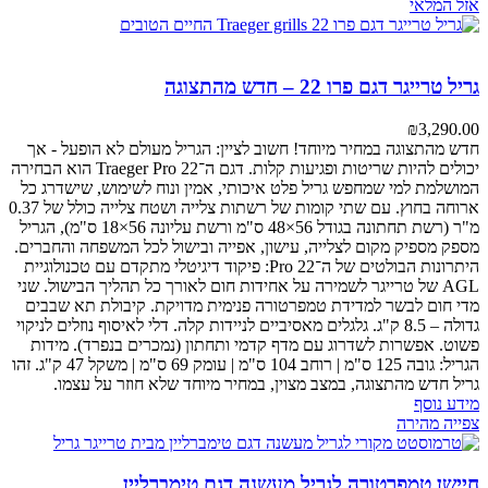
אזל המלאי
גריל טרייגר דגם פרו 22 – חדש מהתצוגה
₪
3,290.00
חדש מהתצוגה במחיר מיוחד! חשוב לציין: הגריל מעולם לא הופעל - אך
יכולים להיות שריטות ופגיעות קלות.
דגם ה־Traeger Pro 22 הוא הבחירה
המושלמת למי שמחפש גריל פלט איכותי, אמין ונוח לשימוש, שישדרג כל
ארוחה בחוץ.
עם שתי קומות של רשתות צלייה ושטח צלייה כולל של 0.37
מ"ר (רשת תחתונה בגודל 56×48 ס"מ ורשת עליונה 56×18 ס"מ), הגריל
מספק מספיק מקום לצלייה, עישון, אפייה ובישול לכל המשפחה והחברים.
היתרונות הבולטים של ה־Pro 22:
פיקוד דיגיטלי מתקדם עם טכנולוגיית
AGL של טרייגר לשמירה על אחידות חום לאורך כל תהליך הבישול.
שני
מדי חום לבשר למדידת טמפרטורה פנימית מדויקת.
קיבולת תא שבבים
גדולה – 8.5 ק"ג.
גלגלים מאסיביים לניידות קלה.
דלי לאיסוף נוזלים לניקוי
פשוט.
אפשרות לשדרוג עם מדף קדמי ותחתון (נמכרים בנפרד).
מידות
הגריל: גובה 125 ס"מ | רוחב 104 ס"מ | עומק 69 ס"מ | משקל 47 ק"ג.
זהו
גריל חדש מהתצוגה, במצב מצוין, במחיר מיוחד שלא חוזר על עצמו.
מידע נוסף
צפייה מהירה
חיישן טמפרטורה לגריל מעשנה דגם טימברליין