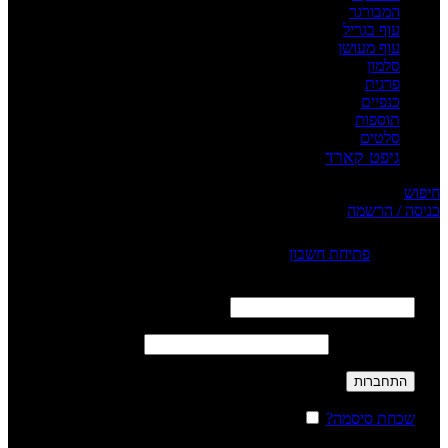
המבורגר
עוף בגריל
עוף מעושן
סלמון
פרגית
כנפיים
תוספות
סלטים
גיפט קארד
חיפוש
כניסה / הרשמה
Sign in
פתיחת חשבון
שם משתמש או כתובת אימייל
*
חובה
סיסמה
*
חובה
התחברות
שכחת סיסמה?
זכור אותי