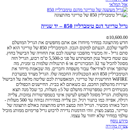
אזל המלאי
גריל טרייגר דגם טימברליין 850 – יד שנייה
₪
10,600.00
חדש מהתצוגה במחיר מיוחד! אם אתם מחפשים את הגריל המושלם
לחצר שלכם, הגעתם למקום הנכון. הטימברליין 850 של טרייגר הוא לא
סתם גריל - זה מכשיר מהפכני שישנה לכם את החוויה של הבישול בחוץ.
עם שטח בישול ענק המשתרע על פני כ-5,500 ס"מ רבוע, הגריל הזה
מסוגל להכיל עד 32 המבורגרים או 6 תרנגולות שלמות בו זמנית, מה
שהופך אותו לאידיאלי עבור משפחה וחברים. מה שבאמת מייחד את
הטימברליין 850 הוא הטכנולוגיה החכמה שלו. הגריל מצויד במערכת
WiFIRE החדשנית של טרייגר, המאפשרת לכם שליטה מלאה על הבישול
ישירות מהטלפון החכם, גם כשאתם לא בבית. החיישנים הכפולים
מבטיחים דיוק טמפרטורה מושלם של ±5 מעלות, כך שכל מנה תצא
מושלמת. הגריל מסוגל לשמש לעישון איטי בטמפרטורות נמוכות, צלייה
רגילה, אפייה כמו בתנור רגיל, וכן צלייה במהירות גבוהה עד 500 מעלות -
הכל באותו מכשיר. הגריל הזה במצב חדש מהתצוגה באולם התצוגה של
טרייגר, במצב מצוין. זוהי הזדמנות נדירה לרכוש גריל פרימיום ממותג מוביל
עולמי במחיר שלא יחזור על עצמו.
מידע נוסף
צפייה מהירה