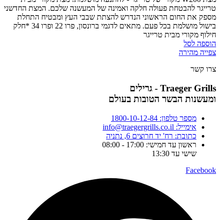
טרייגר להבטחת פעולה חלקה ואמינה של המעשנה שלכם. המצת החדשני
מספק את החום הראשוני הנדרש להצתת שבבי העץ ומבטיח התחלת
בישול מושלמת בכל פעם.
מתאים לדגמי ברונסון, פרו 22 ופרו 34
*חלק
חילוף מקורי מבית טרייגר
הוספה לסל
צפייה מהירה
צרו קשר
Traeger Grills - גרילים
ומעשנות הבשר הטובות בעולם
מספר טלפון: 1800-10-12-84
אימייל: info@traegergrills.co.il
כתובת: רח' יד חרוצים 6, נתניה
ראשון עד חמישי: 17:00 - 08:00
שישי עד 13:30
Facebook