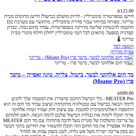
₪
125.00
חיישן טמפרטורה טימברליין - לדיוק מושלם בבישול!
חיישן מתקדם מבית
טרייגר, מפותח במיוחד עבור סדרת טימברליין. מתקשר עם מערכת D2
החכמה להבטחת שליטה מדויקת בטמפרטורה, עמיד בחום גבוה, ונבדק
קפדנית במפעל.
מתאים לכל דגמי טימברליין
*חלק חילוף מקורי מבית
טרייגר 🌡️
הוספה לסל
צפייה מהירה
מד חום אלחוטי לבשר, בישול, צלייה, טיגון ואפייה – מיטר
פרו (Meater Pro)
₪
699.00
MEATER Pro - כלי הבישול החכם שישדרג את המטבח שלך
להגיע
לרמה הבאה בבישול עם טכנולוגיה מתקדמת ועיצוב עמיד
מד חום זה הוא
התוספת האולטימטיבית למטבח. עם עיצוב חזק ועמיד וטווח אלחוטי
ארוך תוכלו לקחת את גבולות הבישול שלכם לרמה הבאה.
האם חלמתם
על צריבה מושלמת של סטייק מעל להבה פתוחה? עם מד חום MEATER
Pro זה אפשרי! את מד החום הזה תוכלו להשאיר את החיישן בתוך הבשר
גם בזמן צריבה ישירה מעל אש גלויה, לטגן בשמן עמוק או למדוד