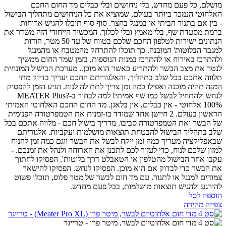
מושלם, כל פעם מחדש, בלי ניחושים ובלי כבלים
מד החום החכם
האלחוטי הנמכר ביותר בעולם, שמוציא את כל הניחושים מתהליך הבישול
- בין אם בתנור הביתי או במנגל בחצר. סוף סוף תוכלו להגיש ארוחות
ברמת מסעדת שף, בלי מאמץ ובלי לכלוך.
המכשיר הייחודי הזה משדר את
הנתונים ישירות לטלפון החכם שלכם בטווח של עד 50 מטר, הודות
למגבר הבלוטות' המובנה. כך תוכלו להתרחק מהמטבח או מהמנגל
ולהתרכז באירוח או להתרכז במנות הנוספות, בזמן שמד החום ממשיך
לנטר את מצב הבשר ולהתריע כאשר הוא מוכן..
מערכת הבישול המונחית
תלווה אתכם בכל שלב בתהליך, והאלגוריתם החכם יעריך בדיוק מתי
המנה תהיה מוכנה ואפילו כמה זמן צריך לתת לה לנוח. הגיע הזמן להפסיק
לנחש ולהתחיל לבשל כמו שף אמיתי!
למה לבחור ב-MEATER Plus?
100% אלחוטי - אין כבלים, אין בלאגן. מד החום החכם האלחוטי האמיתי
הראשון בעולם.
2 חיישן אחד שמודד בו-זמנית את הטמפרטורה הפנימית
של הבשר ואת הטמפרטורה סביבו.
מדריך בישול חכם - מלווה אתכם בכל
שלב בתהליך הבישול להבטחת תוצאות מושלמות ועקביות.
אלגוריתם
שבאפליקציה מעריך כמה זמן ייקח לבשל את הבשר ווגם כמה זמן להניח
למזון שלכם לנוח, כדי לעזור לכם לתכנן את הארוחה ולנהל את זמנכם.
-
עקבו אחר הבישול מהטלפון או הטאבלט דרך בלוטות'.
הפסיקו לחתוך
את הבשר כדי לבדוק אם הוא מוכן. הפסיקו לנחש. הפסיקו להישאר
צמודים למנגל או לתנור. עם מד חום לבשר של מטר פלוס, תוכלו פשוט
להירגע ולהגיש תוצאות מושלמות, בכל פעם מחדש.
הוספה לסל
צפייה מהירה