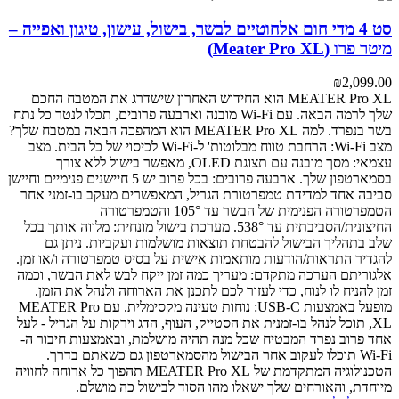
סט 4 מדי חום אלחוטיים לבשר, בישול, עישון, טיגון ואפייה –
מיטר פרו (Meater Pro XL)
₪
2,099.00
MEATER Pro XL הוא החידוש האחרון שישדרג את המטבח החכם
שלך לרמה הבאה. עם Wi-Fi מובנה וארבעה פרובים, תכלו לנטר כל נתח
בשר בנפרד.
למה MEATER Pro XL הוא המהפכה הבאה במטבח שלך?
מצב Wi-Fi: הרחבת טווח מבלוטות' ל-Wi-Fi לכיסוי של כל הבית.
מצב
עצמאי: מסך מובנה עם תצוגת OLED, מאפשר בישול ללא צורך
בסמארטפון שלך.
ארבעה פרובים: בכל פרוב יש 5 חיישנים פנימיים וחיישן
סביבה אחד למדידת טמפרטורת הגריל, המאפשרים מעקב בו-זמני אחר
הטמפרטורה הפנימית של הבשר עד 105° והטמפרטורה
החיצונית/הסביבתית עד 538°.
מערכת בישול מונחית: מלווה אותך בכל
שלב בתהליך הבישול להבטחת תוצאות מושלמות ועקביות. ניתן גם
להגדיר התראות/הודעות מותאמות אישית על בסיס טמפרטורה ו/או זמן.
אלגוריתם הערכה מתקדם: מעריך כמה זמן ייקח לבש לאת הבשר, וכמה
זמן להניח לו לנוח, כדי לעזור לכם לתכנן את הארוחה ולנהל את הזמן.
מופעל באמצעות USB-C: נוחות טעינה מקסימלית.
עם MEATER Pro
XL, תוכל לנהל בו-זמנית את הסטייק, העוף, הדג וירקות על הגריל - לעל
אחד פרוב נפרד המבטיח שכל מנה תהיה מושלמת, ובאמצעות חיבור ה-
Wi-Fi תוכלו לעקוב אחר הבישול מהסמארטפון גם כשאתם בדרך.
הטכנולוגיה המתקדמת של MEATER Pro XL תהפוך כל ארוחה לחוויה
מיוחדת, והאורחים שלך ישאלו מהו הסוד לבישול כה מושלם.