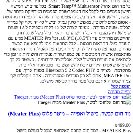
טמפרטורת בשר בסוויד - עד 538 מעלות.
למה MEATER Pro עולה על
כל מד חום אחר?
Smart Temp™ Multisensor: בכל פרוב יש חמישה
חיישן פנימיים כדי לקבל את הטמפרטורה הפנימית המדוייקת ביותר של
הבשר, וחיישן אחד חיצוני בשביל הטמפרטורה של הגריל
עמידות מוחלטת
- אטום למים לחלוטין, מאפשר טיגון עמוק ובישול סו-ויד
ניקוי קל במדיח
הכלים.
טעינה מהירה - טעינה קצרה של 15 דקות מספיקה ל-12 שעות
שימוש!
דיוק מעבדתי - כל חיישן עובר תהליך כיול בשלוש נקודות,
החיישנים מדויקים עד ±0.3°C (±0.5°F), וכל MEATER Pro מגיע עם
תעודת כיול.
התראות חכמות - קבל התראות מתי להוציא את הבשר
מהחום, כמה זמן להניח לו לנוח, ומתי הגיע הזמן לאכול. הגדר התראות
מותאמות אישית המבוססות על טמפרטורות פנימיות וחיצוניות או זמן כדי
להתאים את חוויית הבישול שלך.
אפליקציה ידידותית - פשוטה כל כך
לשימוש שאפילו הילדים יוכלו להשתמש בה.
טכנולוגיה אלחוטית
מתקדמת - מצויד ב-Bluetooth 5.2 Coded PHY בטווח ארוך.
עם
MEATER Pro, אתם לא רק מודדים טמפרטורה - אתם מקבלים שף
צמוד שמלווה אתכם בכל צעד בדרך לבישול מושלם.
הוספה לסל
צפייה מהירה
מד חום לבשר, בישול ואפייה – מיטר פלוס (Meater Plus)
₪
499.00
MEATER Plus - המד חום החכם האלחוטי המוביל בעולם
בישול