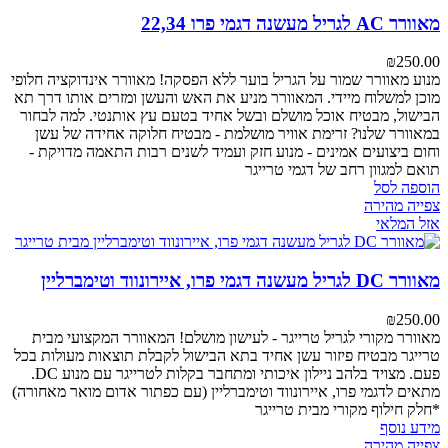
מאוורר AC לגריל מעשנה דגמי פרו 22,34
₪
250.00
מנוע מאוורר
שמור על הגריל בוער ללא הפסקה! מאוורר אינדוקציה חלופי
מוכן למשלוח מיידי. המאוורר מניע את האש והעשן ומזרים אותו דרך תא
הבישול, מבטיח אוכל מושלם ובשל אחיד בטעם עץ אותנטי.
למה לבחור
במאוורר שלנו?
זרימת אוויר מושלמת - מבטיח חלוקה אחידה של עשן
וחום
ביצועים אמינים - מנוע חזק ועמיד לשנים רבות
התאמה מדויקת -
תואם למגוון רחב של דגמי טרייגר
הוספה לסל
צפייה מהירה
אזל המלאי
מאוורר DC לגריל מעשנה דגמי פרו, איירונווד וטימברליין
₪
250.00
מאוורר מקורי לגריל טרייגר - לעישון מושלם!
המאוורר המקצועי מבית
טרייגר מבטיח פיזור עשן אחיד בתא הבישול לקבלת תוצאות מעולות בכל
פעם. מצויד בלהב ניילון איכותי ומתחבר בקלות לטרייגר עם מנוע DC.
מתאים לדגמי פרו, איירונווד וטימברליין (עם כפתור אדום מואר מאחורה)
*חלק חילוף מקורי מבית טרייגר
מידע נוסף
צפייה מהירה