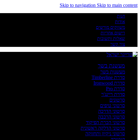
Skip to navigation
Skip to main content
חנות
אודות
משווקים מורשים
רישום אחריות
שאלות ותשובות
צור קשר
מעשנת בשר
מעשנות בשר
סדרת Timberline
סדרת Ironwood
סדרת Pro
סדרת ריינג'ר
סרטונים
סרטוני טיפים
סרטוני הדרכה
סרטוני הרכבה
סרטוני הכרת הפיקוד
סרטוני הדלקה ראשונית
סרטוני ניקיון ותחזוקה
העשרה