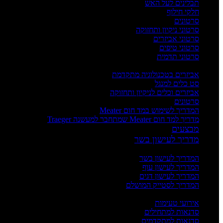
תבלינים לעל האש
חלקי חילוף
סרטונים
סרטוני ניקיון ותחזוקה
סרטוני אביזרים
סרטוני טיפים
סרטוני תדמית
העשרה
אביזרים בטכנולוגיה מתקדמת
סט כלים למנגל
אביזרים וכלים לניקיון ותחזוקה
סרטונים
המדריך לשימוש במד חום Meater
מדריך למד חום Meater שמתחבר למעשנה Traeger
מבצעים
מדריך לעישון בשר
מדריכים
המדריך לעישון בשר
המדריך לעישון עוף
המדריך לעישון דגים
המדריך לסטייק המושלם
אירועים וסדנאות
אירועי טעימות
סדנאות למתחילים
סדנאות למתקדמים