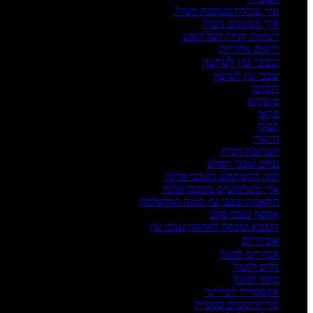
איך עובדת מעשנת בשר?
איך מעשנים בשר?
רשימת קניות לעל האש
רישום אחריות
שבבי עץ לעישון
שבבי עץ לעישון
דובדבן
מיסקיט
פקאן
תפוח
היקורי
תערובת הבית
עולם שבבי הפלט
למה להשתמש בשבבי פלט?
איך משתמשים בשבבי פלט?
התאמת שבבי עץ למנה המושלמת
אחסון שבבי פלט
קופסא ומכסה לאחסון שבבי עץ
אביזרים
אביזרים למנגל
כלים למנגל
כיסוי למנגל
אקססוריז לטרייגר
טרייגריסטים בסטייל