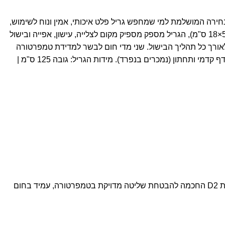
Traeger Pro הוא הבחירה המושלמת למי שמחפש גריל פלט איכותי, אמין ונוח לשימוש,
עם שתי קומות של רשתות צלייה ושטח צלייה כולל של 0.37 מ"ר (רשת תחתונה בגודל 56×48 ס"מ ורשת עליונה 56×18 ס"מ), הגריל מספק מספיק מקום לצלייה, עישון, אפייה ובישול
שני מדי חום לבשר למדידת טמפרטורה
 קדמי ותחתון (נמכרים בנפרד).
מידות הגריל: גובה 125 ס"מ |
חיישן מתקדם מבית טרייגר, מפותח במיוחד עבור סדרת טימברליין. מתקשר עם מערכת D2 החכמה להבטחת שליטה מדויקת בטמפרטורה, עמיד בחום