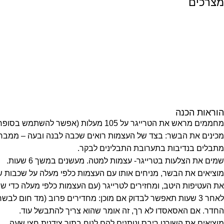
מצרכים
הוראות הכנה
מחממים מראש את הטרייגר על 105 מעלות (אפשר להשתמש בסופר סמוק).
מכינים את הבשר: בצד של העצמות רואים שכבה לבנה ובעה – ממברנ
מתבלים בנדיבות בתערובת התבלינים לבקר.
שמים את הצלעות בטרייגר- עצמות למטה. מעשנים במשך 6 שעות.
מוציאים את הבשר, מניחים אותו עם העצמות כלפי מעלה על שכבות של ני
את העטיפות היטב, ומחזירים לטרייגר (עם העצמות כלפי מעלה כדי ש
לאחר 3 שעות תאפשר לבדוק אם מוכן: מחדירים פרוב (מד חום 
החדר. אם האסאסדו לא רך, זה אומר שהוא צריך להתבשל עוד.
מוציאים את השורט ריבס ונותנים להם לנוח בתוך צידנית חצי שעה.