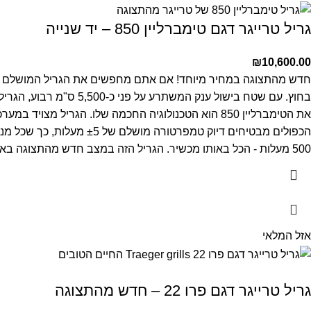
גריל טרייגר דגם טימברליין 850 – יד שנייה
₪
10,600.00
הכפולים מבטיחים דיוק טמ
500 מעלות - הכל באותו מכשיר. הגריל הזה במצב חדש מהתצוגה באולם התצוגה של טרייגר, במצב מצוין. זוהי הזדמנות נדירה לרכוש גריל פרימיום ממותג מוביל עולמי במחיר שלא יחזור על עצמו.
אזל המלאי
גריל טרייגר דגם פרו 22 – חדש מהתצוגה