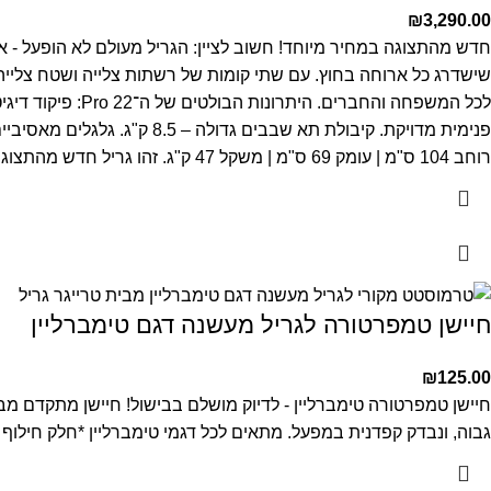
₪
3,290.00
חדש מהתצוגה במחיר מיוחד! חשוב לציין: הגריל מעולם לא הופעל - אך 
שישדרג כל ארוחה בחוץ.
לכל המשפחה והחברים.
היתרונות הבולטים של ה־Pro 22:
פיקוד דיגיטלי מתקדם עם טכנ
פנימית מדויקת.
קיבולת תא שבבים גדולה – 8.5 ק"ג.
גלגלים מאסיביים
רוחב 104 ס"מ | עומק 69 ס"מ | משקל 47 ק"ג.
זהו גריל חדש מהתצוגה
חיישן טמפרטורה לגריל מעשנה דגם טימברליין
₪
125.00
חיישן טמפרטורה טימברליין - לדיוק מושלם בבישול!
גבוה, ונבדק קפדנית במפעל.
מתאים לכל דגמי טימברליין
*חלק חילוף מ