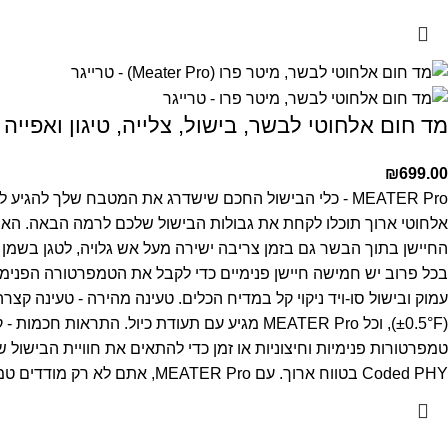
מד חום אלחוטי לבשר, בישול, צלייה, טיגון ואפייה – מיטר פר
₪
699.00
MEATER Pro - כלי הבישול החכם שישדרג את המטבח שלך
להגיע ל
אלחוטי ארוך תוכלו לקחת את גבולות הבישול שלכם לרמה הבאה.
החיישן בתוך הבשר גם בזמן צריבה ישירה מעל אש גלויה, לטגן בשמן עמוק א
בכל פרוב יש חמישה חיישן פנימיים כדי לקבל את הטמפרטורה הפנימי
עמוק ובישול סו-ויד
ניקוי קל במדיח הכלים.
טעינה מהירה - טעינה קצרה של 15 דקות מספיקה ל-12 שע
(±0.5°F), וכל MEATER Pro מגיע עם תעודת כיול.
התראות חכמות - ק
טמפרטורות פנימיות וחיצוניות או זמן כדי להתאים את חוויית הבישול ש
Coded PHY בטווח ארוך.
עם MEATER Pro, אתם לא רק מודדים טמפרטורה - אתם מקבלים שף צמוד שמלווה אתכם בכל צעד בדרך לבישול מושלם.