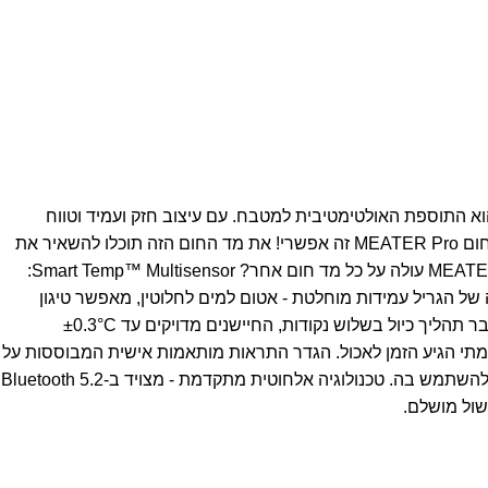
וא התוספת האולטימטיבית למטבח. עם עיצוב חזק ועמיד וטווח
האם חלמתם על צריבה מושלמת של סטייק מעל להבה פתוחה? עם מד חום MEATER Pro זה אפשרי! את מד החום הזה תוכלו להשאיר את
Smart Temp™ Multisensor:
 של הגריל
עמידות מוחלטת - אטום למים לחלוטין, מאפשר טיגון
דיוק מעבדתי - כל חיישן עובר תהליך כיול בשלוש נקודות, החיישנים מדויקים עד ±0.3°C
מתי הגיע הזמן לאכול. הגדר התראות מותאמות אישית המבוססות על
ו להשתמש בה.
טכנולוגיה אלחוטית מתקדמת - מצויד ב-Bluetooth 5.2