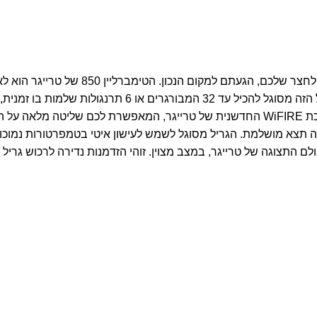
חדש מהתצוגה במחיר מיוחד! אם אתם מחפשי
בחוץ. עם שטח בישול ענק המשתרע על פני כ-5,500 ס"מ רב
את הטימברליין 850 הוא הטכנולוגיה החכמה שלו. הגריל מצויד במערכת WiFIRE החדשנית של 
פרטורה מושלם של ±5 מעלות, כך שכל מנה תצא מושלמת. הגריל מסוגל לשמש לעישון איטי בט