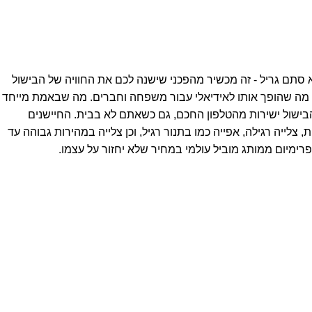
ם את הגריל המושלם לחצר שלכם, הגעתם למקום הנכון. הטימברליין 850 של טרייגר הוא לא סתם גריל - זה מכשיר מהפכני שישנה לכם את החוויה של הבישול
וע, הגריל הזה מסוגל להכיל עד 32 המבורגרים או 6 תרנגולות שלמות בו זמנית, מה שהופך אותו לאידיאלי עבור משפחה וחברים. מה שבאמת מייחד
טרייגר, המאפשרת לכם שליטה מלאה על הבישול ישירות מהטלפון החכם, גם כשאתם לא בבית. החיישנים
מפרטורות נמוכות, צלייה רגילה, אפייה כמו בתנור רגיל, וכן צלייה במהירות גבוהה עד