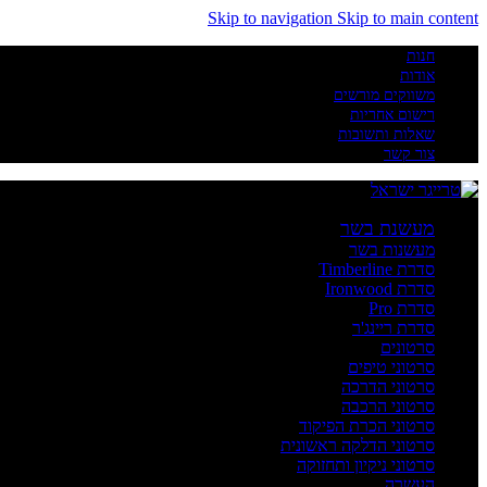
Skip to navigation
Skip to main content
חנות
אודות
משווקים מורשים
רישום אחריות
שאלות ותשובות
צור קשר
מעשנת בשר
מעשנות בשר
סדרת Timberline
סדרת Ironwood
סדרת Pro
סדרת ריינג'ר
סרטונים
סרטוני טיפים
סרטוני הדרכה
סרטוני הרכבה
סרטוני הכרת הפיקוד
סרטוני הדלקה ראשונית
סרטוני ניקיון ותחזוקה
העשרה