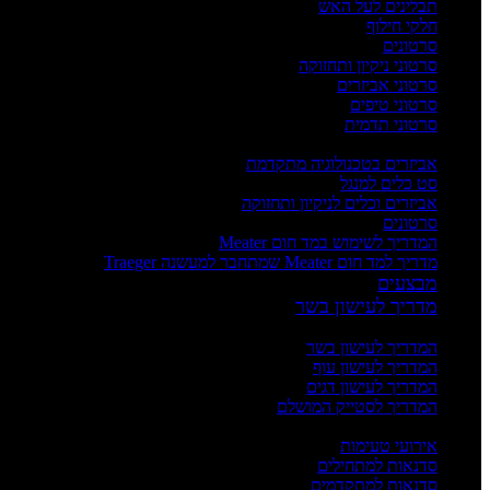
תבלינים לעל האש
חלקי חילוף
סרטונים
סרטוני ניקיון ותחזוקה
סרטוני אביזרים
סרטוני טיפים
סרטוני תדמית
העשרה
אביזרים בטכנולוגיה מתקדמת
סט כלים למנגל
אביזרים וכלים לניקיון ותחזוקה
סרטונים
המדריך לשימוש במד חום Meater
מדריך למד חום Meater שמתחבר למעשנה Traeger
מבצעים
מדריך לעישון בשר
מדריכים
המדריך לעישון בשר
המדריך לעישון עוף
המדריך לעישון דגים
המדריך לסטייק המושלם
אירועים וסדנאות
אירועי טעימות
סדנאות למתחילים
סדנאות למתקדמים