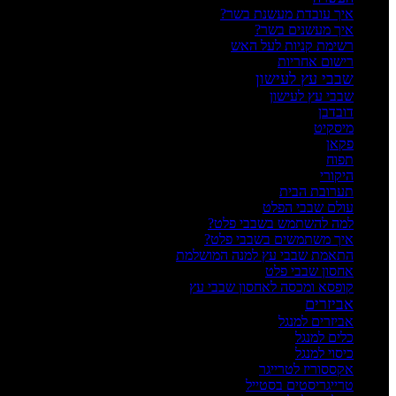
איך עובדת מעשנת בשר?
איך מעשנים בשר?
רשימת קניות לעל האש
רישום אחריות
שבבי עץ לעישון
שבבי עץ לעישון
דובדבן
מיסקיט
פקאן
תפוח
היקורי
תערובת הבית
עולם שבבי הפלט
למה להשתמש בשבבי פלט?
איך משתמשים בשבבי פלט?
התאמת שבבי עץ למנה המושלמת
אחסון שבבי פלט
קופסא ומכסה לאחסון שבבי עץ
אביזרים
אביזרים למנגל
כלים למנגל
כיסוי למנגל
אקססוריז לטרייגר
טרייגריסטים בסטייל