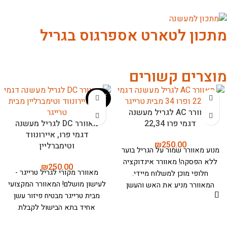
מתכון לטארט אספרגוס בגריל
מוצרים קשורים
אזל המ
אזל המ
לאי
לאי
מאוורר AC לגריל מעשנה
דגמי פרו 22,34
מאוורר DC לגריל מעשנה
דגמי פרו, איירונווד
גריל
₪
250.00
וטימברליין
אוורר
שמור על הגריל בוער
פסקה! מאוורר אינדוקציה
₪
250.00
מאוורר מקורי לגריל טרייגר -
פי מוכן למשלוח מיידי.
חדש מ
לעישון מושלם!
המאוורר המקצועי
ורר מניע את האש והעשן
אתם מ
מבית טרייגר מבטיח פיזור עשן
ים אותו דרך תא הבישול,
לחצר ש
אחיד בתא הבישול לקבלת
 אוכל מושלם ובשל אחיד
תוצאות מעולות בכל פעם. מצויד
 עץ אותנטי.
למה לבחור
לא סתם