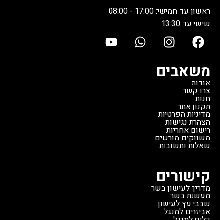
צליי
ראשון עד חמישי: 17:00 - 08:00
רגיל, 
שישי עד 13:30
00
הגריל
באולם
מצוין.
משאבים
גריל פ
אודות
במח
צרו קשר
חנות
תקנון אתר
מדיניות הפרטיות
הצהרת נגישות
רישום אחריות
משווקים מורשים
שאלות ותשובות
קישורים
מדריך לעישון בשר
מעשנת בשר
שבבי עץ לעישון
אביזרים למנגל
כלים למנגל